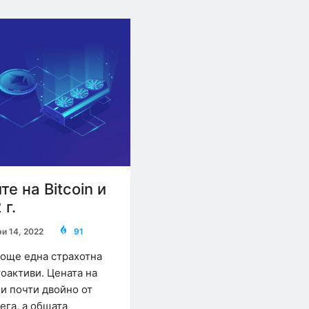
е на Bitcoin и
 г.
и 14, 2022
91
 още една страхотна
тоактиви. Цената на
чи почти двойно от
ега, а общата