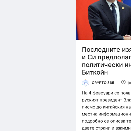
Последните из
и Си предпола
политически и
Биткойн
CRYPTO 365
ф
На 4 февруари се поя
руският президент Вл
писмо до китайския на
местна информационна
подробно се описва т
двете страни и взаим