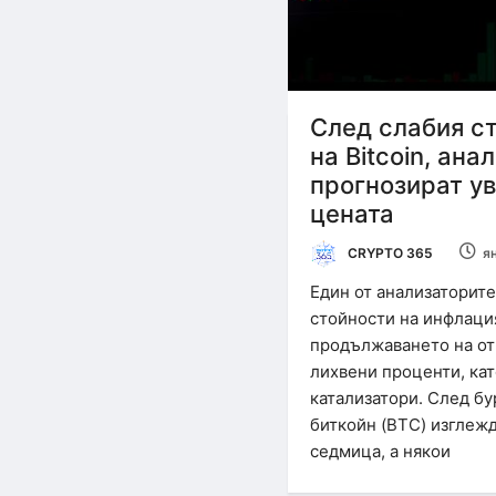
След слабия ст
на Bitcoin, ана
прогнозират у
цената
CRYPTO 365
я
Един от анализаторите
стойности на инфлация
продължаването на от
лихвени проценти, ка
катализатори. След бу
биткойн (BTC) изглежд
седмица, а някои