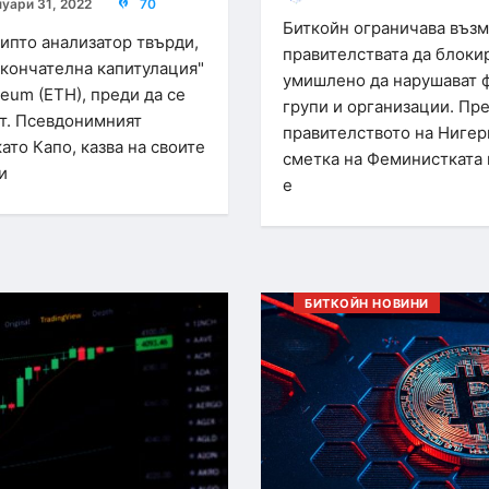
нуари 31, 2022
70
Биткойн ограничава въз
ипто анализатор твърди,
правителствата да блокир
окончателна капитулация"
умишлено да нарушават ф
ereum (ETH), преди да се
групи и организации. Пре
ат. Псевдонимният
правителството на Нигер
ато Капо, казва на своите
сметка на Феминистката 
и
е
БИТКОЙН НОВИНИ