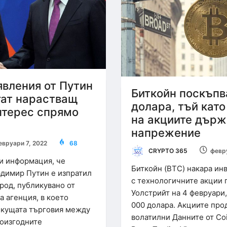
явления от Путин
Биткойн поскъпва
гат нарастващ
долара, тъй кат
нтерес спрямо
на акциите държи
напрежение
евруари 7, 2022
68
CRYPTO 365
февр
ви информация, че
Биткойн (BTC) накара инв
адимир Путин е изпратил
с технологичните акции 
род, публикувано от
Уолстрийт на 4 февруари
 агенция, в което
000 долара. Акциите про
екущата търговия между
волатилни Данните от Coi
ноизгодните