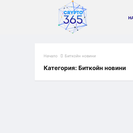
Н
Начало
Биткойн новини
Категория:
Биткойн новини