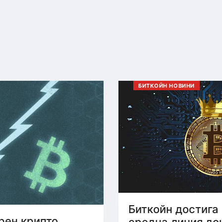
БИТКОЙН НОВИНИ
Биткойн достига
рен крипто