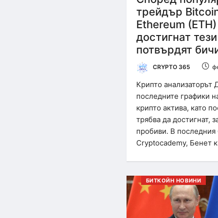
трейдър Bitcoin
Ethereum (ETH)
достигнат тези 
потвърдят бич
CRYPTO 365
ф
Крипто анализаторът 
последните графики н
крипто актива, като по
трябва да достигнат, з
пробиви. В последния
Cryptocademy, Бенет к
БИТКОЙН НОВИНИ