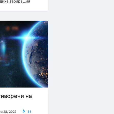
едиха вариращия
тиворечи на
и 28, 2022
51