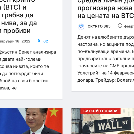
средна линия до
 (BTC) и
прогнозира нова
 трябва да
на цената на BTC
нива, за да
CRYPTO 365
февр
и пробиви
Денят на влюбените дър
евруари 18, 2022
62
настрана, но акциите под
по-вълнуващи времена. 
Джъстин Бенет анализира
предварително запълни п
а двата най-големи
фючърсите на CME преди
сочва нивата, които те
Уолстрийт на 14 февруари
а да потвърдят бичи
долара. Трейдър: Волати
 брой на своя бюлетин
азва, че
БИТКОЙН НОВИНИ