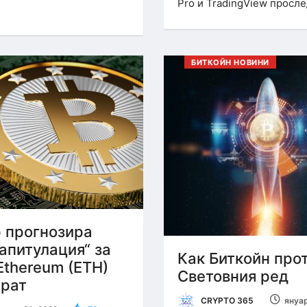
Pro и TradingView просл
БИТКОЙН НОВИНИ
р прогнозира
апитулация“ за
Как Биткойн про
 Ethereum (ETH)
Световния ред
брат
CRYPTO 365
януар