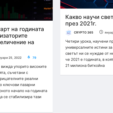
Какво научи свет
през 2021г.
арт на годината
CRYPTO 365
януар
лизаторите
величение на
Четири урока, научени пре
универсалните истини за
светът ни се нуждае от н
нуари 25, 2022
79
че 2021 е годината, в коя
21 милиона биткойна
 вижда упорито високите
та, съчетани с
рицателните реални
то ключови пазарни
рното начало на годината
а се стабилизира тази