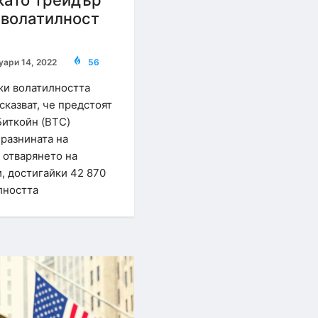
като трейдър
 волатилност
уари 14, 2022
56
жи волатилността
сказват, че предстоят
Биткойн (BTC)
разнината на
 отварянето на
, достигайки 42 870
лността