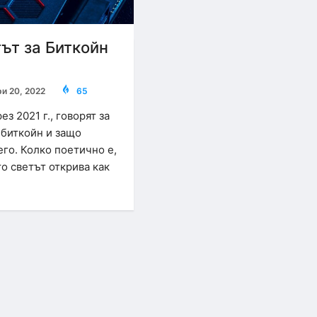
ът за Биткойн
и 20, 2022
65
з 2021 г., говорят за
 биткойн и защо
его. Колко поетично е,
то светът открива как