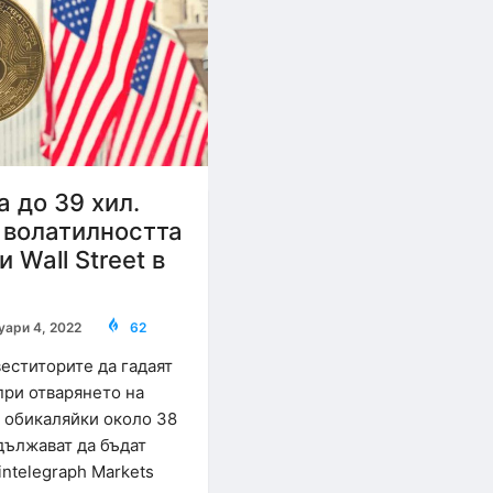
 до 39 хил.
о волатилността
 Wall Street в
уари 4, 2022
62
еститорите да гадаят
при отварянето на
, обикаляйки около 38
дължават да бъдат
ntelegraph Markets