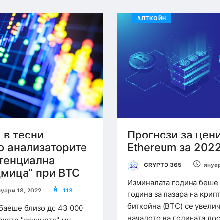
АЛТКОЙН
 в тесни
Прогнози за ценит
о анализаторите
Ethereum за 2022
тенциална
CRYPTO 365
януар
дмица“ при BTC
Изминалата година беше
нуари 18, 2022
113
година за пазара на крип
биткойна (BTC) се увели
баеше близо до 43 000
началото на годината дос
окато "скучното" му