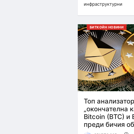
инфраструктурни
БИТКОЙН НОВИНИ
Топ анализато
„окончателна к
Bitcoin (BTC) и
преди бичия о