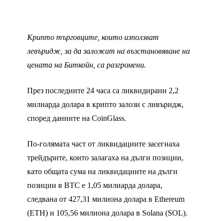
Крипто търговците, които използват
левъридж, за да заложат на възстановяване на
цената на Биткойн, са разгромени.
През последните 24 часа са ликвидирани 2,2
милиарда долара в крипто залози с ливъридж,
според данните на CoinGlass.
По-голямата част от ликвидациите засегнаха
трейдърите, които залагаха на дълги позиции,
като общата сума на ликвидациите на дълги
позиции в BTC е 1,05 милиарда долара,
следвана от 427,31 милиона долара в Ethereum
(ETH) и 105,56 милиона долара в Solana (SOL).