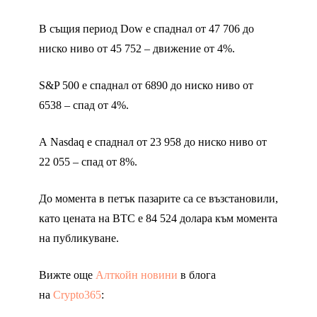
В същия период Dow е спаднал от 47 706 до
ниско ниво от 45 752 – движение от 4%.
S&P 500 е спаднал от 6890 до ниско ниво от
6538 – спад от 4%.
А Nasdaq е спаднал от 23 958 до ниско ниво от
22 055 – спад от 8%.
До момента в петък пазарите са се възстановили,
като цената на BTC е 84 524 долара към момента
на публикуване.
Вижте още
Алткойн новини
в блога
на
Crypto365
: