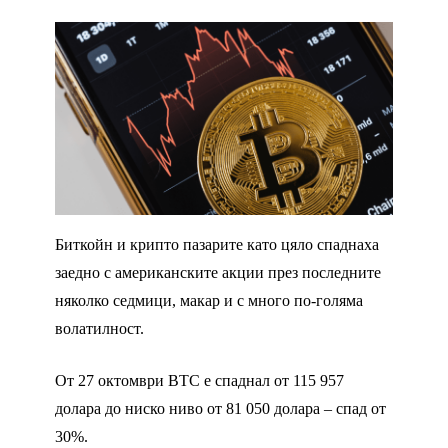
Биткойн и крипто пазарите като цяло спаднаха
заедно с американските акции през последните
няколко седмици, макар и с много по-голяма
волатилност.
От 27 октомври BTC е спаднал от 115 957
долара до ниско ниво от 81 050 долара – спад от
30%.