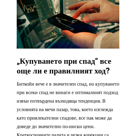
„Купуването при спад“ все
още ли е правилният ход?
Биткойн вече е в значителен спад, но купуването
при всеки спад не винаги е оптималният подход
извън потвърдена възходяща тенденция. В
условията на мечи пазар, това, което изглежда
като привлекателни спадове, все пак може да
доведе до значително по-ниски цени.
Краткосрочните ралита и резки корекции са