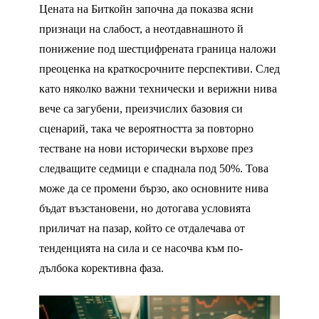
Цената на Биткойн започна да показва ясни
признаци на слабост, а неотдавнашното й
понижение под шестцифрената граница наложи
преоценка на краткосрочните перспективи. След
като няколко важни технически и верижни нива
вече са загубени, преизчислих базовия си
сценарий, така че вероятността за повторно
тестване на нови исторически върхове през
следващите седмици е спаднала под 50%. Това
може да се промени бързо, ако основните нива
бъдат възстановени, но дотогава условията
приличат на пазар, който се отдалечава от
тенденцията на сила и се насочва към по-
дълбока корективна фаза.