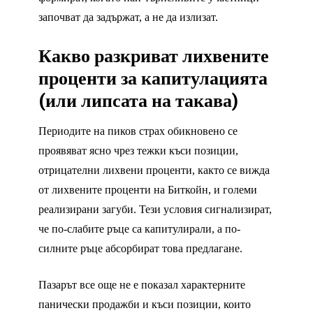
започват да задържат, а не да излизат.
Какво разкриват лихвените
проценти за капитулацията
(или липсата на такава)
Периодите на пиков страх обикновено се
проявяват ясно чрез тежки къси позиции,
отрицателни лихвени проценти, както се вижда
от лихвените проценти на Биткойн, и големи
реализирани загуби. Тези условия сигнализират,
че по-слабите ръце са капитулирали, а по-
силните ръце абсорбират това предлагане.
Пазарът все още не е показал характерните
панически продажби и къси позиции, които