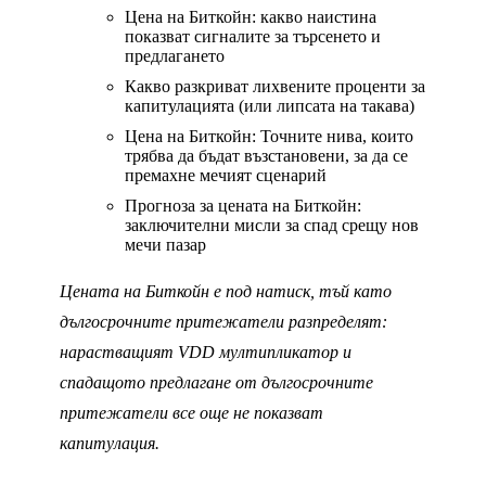
Цена на Биткойн: какво наистина
показват сигналите за търсенето и
предлагането
Какво разкриват лихвените проценти за
капитулацията (или липсата на такава)
Цена на Биткойн: Точните нива, които
трябва да бъдат възстановени, за да се
премахне мечият сценарий
Прогноза за цената на Биткойн:
заключителни мисли за спад срещу нов
мечи пазар
Цената на Биткойн е под натиск, тъй като
дългосрочните притежатели разпределят:
нарастващият VDD мултипликатор и
спадащото предлагане от дългосрочните
притежатели все още не показват
капитулация.