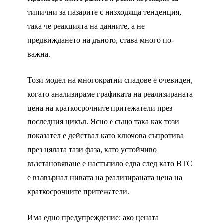
типични за пазарите с низходяща тенденция,
така че реакцията на данните, а не
предвиждането на дъното, става много по-
важна.
Този модел на многократни спадове е очевиден,
когато анализираме графиката на реализираната
цена на краткосрочните притежатели през
последния цикъл. Ясно е също така как този
показател е действал като ключова съпротива
през цялата тази фаза, като устойчиво
възстановяване е настъпило едва след като BTC
е възвърнал нивата на реализираната цена на
краткосрочните притежатели.
Има едно предупреждение: ако цената