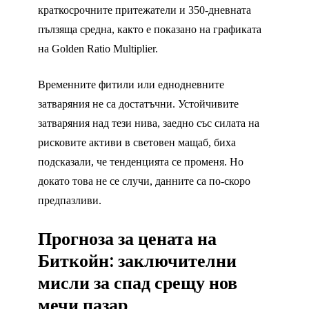
краткосрочните притежатели и 350-дневната
пълзяща средна, както е показано на графиката
на Golden Ratio Multiplier.
Временните фитили или еднодневните
затваряния не са достатъчни. Устойчивите
затваряния над тези нива, заедно със силата на
рисковите активи в световен мащаб, биха
подсказали, че тенденцията се променя. Но
докато това не се случи, данните са по-скоро
предпазливи.
Прогноза за цената на
Биткойн: заключителни
мисли за спад срещу нов
мечи пазар