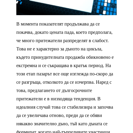
В момента показателят продължава да се
покачва, докато цената пада, което предполага,
че много притежатели разпределят в слабост.
Това не е характерно за дъното на цикъла,
където принудителната продажба обикновено е
екстремна и се съкращава в кратък период. На
този етап пазарът все още изглежда по-скоро да
се разгръща, отколкото да се изчерпва. Наред с
това, предлагането от дългосрочните
притежатели е в низходяща тенденция. В
идеалния случай това се стабилизира и започва
да се увеличава отново, преди да се обяви
някакво значително дъно, тъй като дъната се
формират, когато най-търпеливите участници