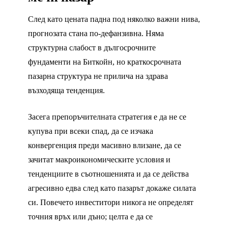
След като цената падна под няколко важни нива,
прогнозата стана по-дефанзивна. Няма
структурна слабост в дългосрочните
фундаменти на Биткойн, но краткосрочната
пазарна структура не прилича на здрава
възходяща тенденция.
Засега препоръчителната стратегия е да не се
купува при всеки спад, да се изчака
конвергенция преди масивно влизане, да се
зачитат макроикономическите условия и
тенденциите в съотношенията и да се действа
агресивно едва след като пазарът докаже силата
си. Повечето инвеститори никога не определят
точния връх или дъно; целта е да се