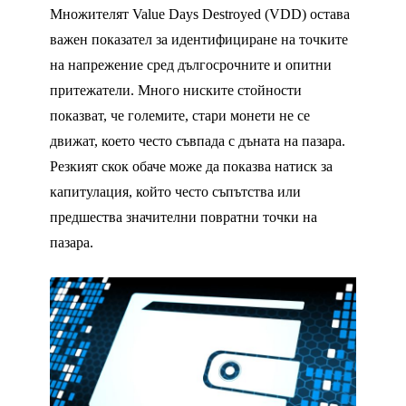
Множителят Value Days Destroyed (VDD) остава
важен показател за идентифициране на точките
на напрежение сред дългосрочните и опитни
притежатели. Много ниските стойности
показват, че големите, стари монети не се
движат, което често съвпада с дъната на пазара.
Резкият скок обаче може да показва натиск за
капитулация, който често съпътства или
предшества значителни повратни точки на
пазара.