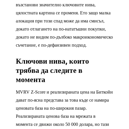
възстанови значително ключовите нива,
цялостната картина се променя. Ето защо малка
алокация при този спад може да има смисъл,
докато отлагането на по-нататъшни покупки,
докато не видим по-дълбоко макроикономическо
съчетание, е по-дефанзивен подход.
Ключови нива, които
трябва да следите в
момента
MVRV Z-Score и реализираната цена на Биткойн
дават по-ясна представа за това къде се намира
ценовата база на по-широкия пазар.
Реализираната ценова база на мрежата в
момента се движи около 50 000 долара, но тази