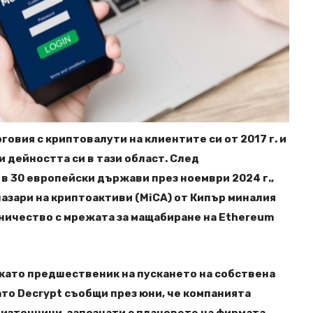
рговия с криптовалути на клиентите си от 2017 г. и
 дейността си в тази област. След
 в 30 европейски държави през ноември 2024 г.,
пазари на криптоактиви (MiCA) от Кипър миналия
ничество с мрежата за мащабиране на Ethereum
като предшественик на пускането на собствена
ато Decrypt съобщи през юни, че компанията
 източници, запознати с плановете на фирмата.