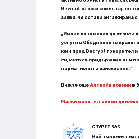
Revolut отказа коментар по то
заяви, че остава ангажирана с
„Имаме ясна мисия да станем 
услуги в Обединеното кралство
юни пред Decrypt говорител н
си, като се придържаме към по
нормативните изисквания.“
Вижте още
Алткойн новини
в 
Малки монети, големи движени
CRYPTO 365
Най-големият изто