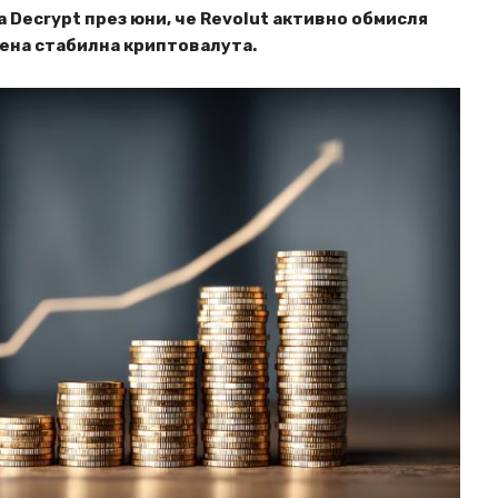
 Decrypt през юни, че Revolut активно обмисля
вена стабилна криптовалута.