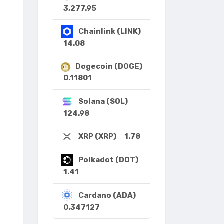
3,277.95
Chainlink (LINK)
14.08
Dogecoin (DOGE)
0.11801
Solana (SOL)
124.98
1.78
XRP (XRP)
Polkadot (DOT)
1.41
Cardano (ADA)
0.347127