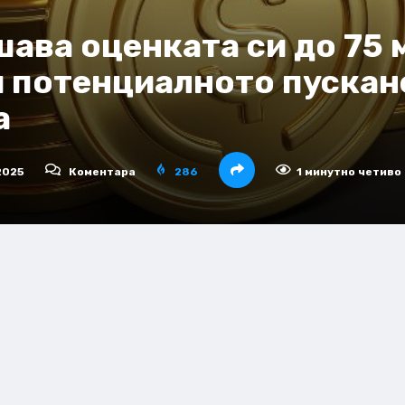
шава оценката си до 75
 потенциалното пускан
а
2025
Коментара
286
1 минутно четиво