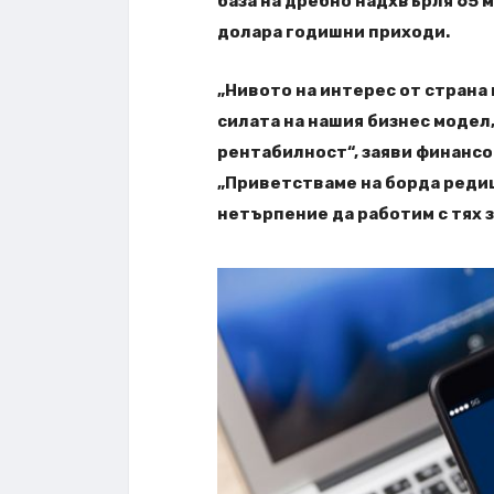
база на дребно надхвърля 65 м
долара годишни приходи.
„Нивото на интерес от страна
силата на нашия бизнес модел,
рентабилност“, заяви финансо
„Приветстваме на борда редиц
нетърпение да работим с тях з