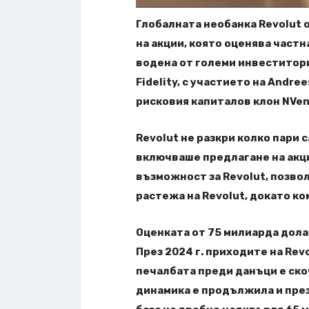
Глобалната необанка Revolut 
на акции, която оценява частн
водена от големи инвеститори
Fidelity, с участието на Andree
рисковия капиталов клон NVent
Revolut не разкри колко пари
включваше предлагане на акци
възможност за Revolut, позво
растежа на Revolut, докато к
Оценката от 75 милиарда дола
През 2024 г. приходите на Revo
печалбата преди данъци е скоч
динамика е продължила и през