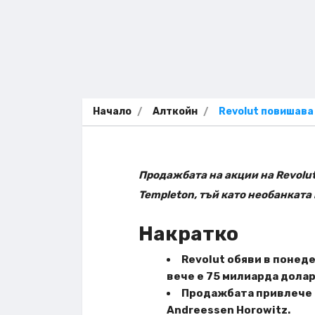
Начало
Алткойн
Revolut повишава
Продажбата на акции на Revolut 
Templeton, тъй като необанката
Накратко
Revolut обяви в понед
вече е 75 милиарда долар
Продажбата привлече ин
Andreessen Horowitz.