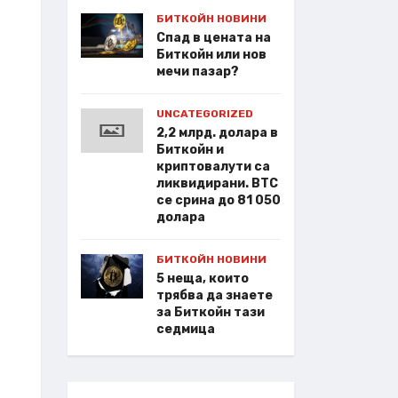
БИТКОЙН НОВИНИ
Спад в цената на
Биткойн или нов
мечи пазар?
UNCATEGORIZED
2,2 млрд. долара в
Биткойн и
криптовалути са
ликвидирани. BTC
се срина до 81 050
долара
БИТКОЙН НОВИНИ
5 неща, които
трябва да знаете
за Биткойн тази
седмица