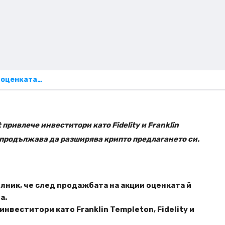
 оценката…
привлече инвеститори като Fidelity и Franklin
 продължава да разширява крипто предлагането си.
елник, че след продажбата на акции оценката й
а.
веститори като Franklin Templeton, Fidelity и