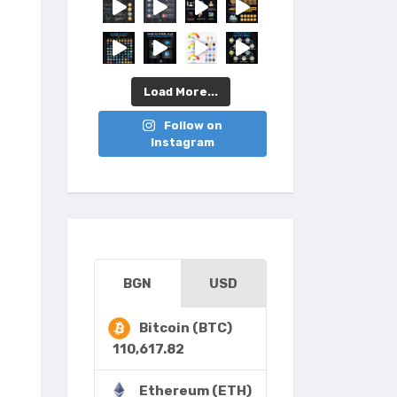
Load More...
Follow on
Instagram
BGN
USD
Bitcoin (BTC)
110,617.82
Ethereum (ETH)