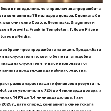
обяви в понеделник, че е приключила продажбата
ата компания на 75 милиарда долара. Сделката бе
, включително Coatue, Greenoaks, Dragoneer и
ssen Horowitz, Franklin Templeton, T. Rowe Price и
ures на Nvidia.
 са събрани чрез продажбата на акции. Продажбата
и на служителите, което бе петата подобна
ляваща на служителите да се възползват от
омпанията продължава да набира средства.
ра отразява нарастващите финансови резултати.
lut са се увеличили с 72% до 4 милиарда долара, а
ила с 149% до 1,4 милиарда долара. Тази
 2025 г., като според компанията клиентската