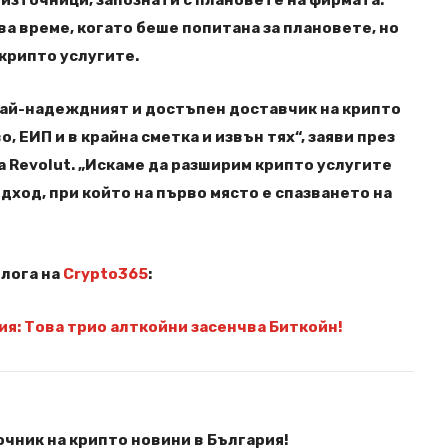
ва време, когато беше попитана за плановете, но
 крипто услугите.
най-надеждният и достъпен доставчик на крипто
, ЕИП и в крайна сметка и извън тях“, заяви през
а Revolut. „Искаме да разширим крипто услугите
дход, при който на първо място е спазването на
блога на
Crypto365
:
я: Това трио алткойни засенчва Биткойн!
чник на крипто новини в България!