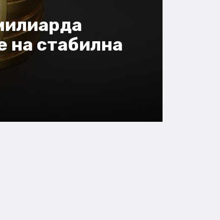
 милиарда
е на стабилна