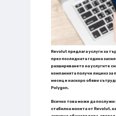
Revolut предлага услуги за тъ
през последната година засили
разширяването на услугите си
компанията получи лиценз за 
месец и наскоро обяви сътруд
Polygon.
Всичко това може да послужи 
стабилна монета от Revolut, к
активно обмисля това, според