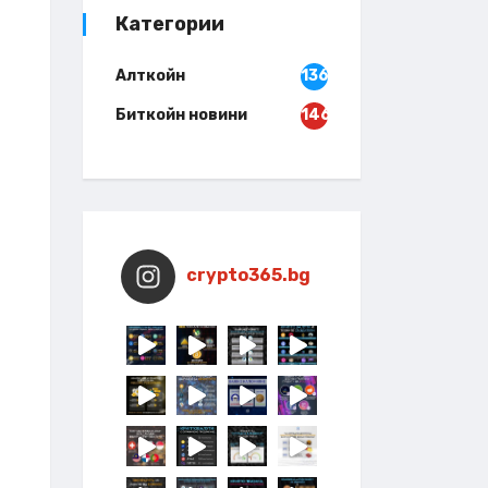
Категории
Алткойн
136
Биткойн новини
146
crypto365.bg