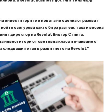
илиона, а Revolut Business достига 1 милиард
 на инвеститорите и новата ни оценка отразяват
 който осигурява както бърз растеж, така и висока
вият директор на Revolut Виктор Стинга.
а инвеститори от световна класа и очакваме с
а следващия етап в развитието на Revolut.“