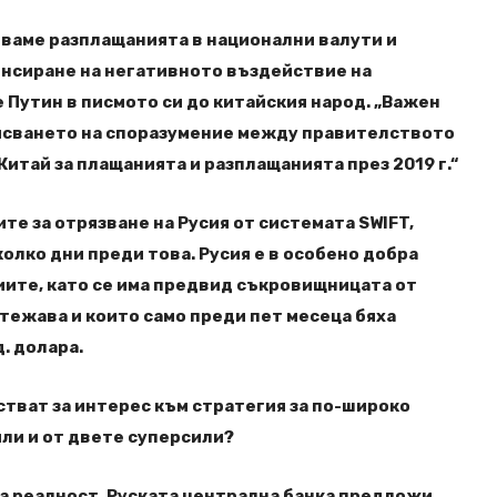
ваме разплащанията в национални валути и
енсиране на негативното въздействие на
 Путин в писмото си до китайския народ. „Важен
писването на споразумение между правителството
Китай за плащанията и разплащанията през 2019 г.“
ите за отрязване на Русия от системата SWIFT,
олко дни преди това. Русия е в особено добра
циите, като се има предвид съкровищницата от
итежава и които само преди пет месеца бяха
. долара.
тват за интерес към стратегия за по-широко
или и от двете суперсили?
а реалност. Руската централна банка предложи