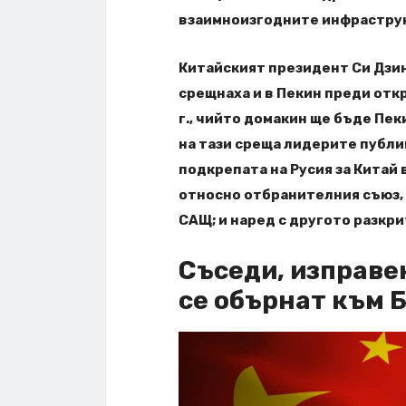
взаимноизгодните инфраструк
Китайският президент Си Дзин
срещнаха и в Пекин преди отк
г., чийто домакин ще бъде Пек
на тази среща лидерите публи
подкрепата на Русия за Китай 
относно отбранителния съюз,
САЩ; и наред с другото разкр
Съседи, изправе
се обърнат към 