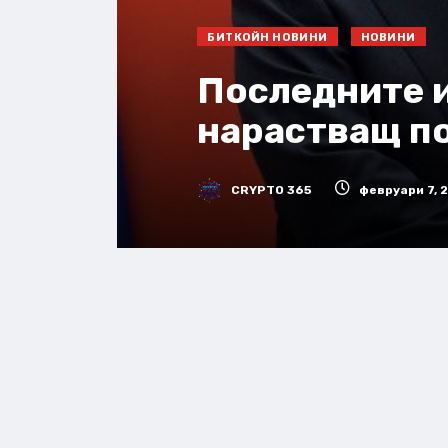
БИТКОЙН НОВИНИ
НОВИНИ
Последните и
нарастващ п
CRYPTO 365
февруари 7, 