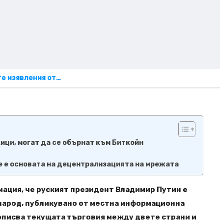
е изявления от…
ици, могат да се обърнат към Биткойн
це е основата на децентрализацията на мрежата
мация, че руският президент Владимир Путин е
народ, публикувано от местна информационна
 описва текущата търговия между двете страни и