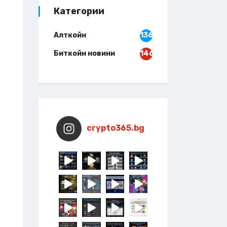
Категории
Алткойн
136
Биткойн новини
146
crypto365.bg