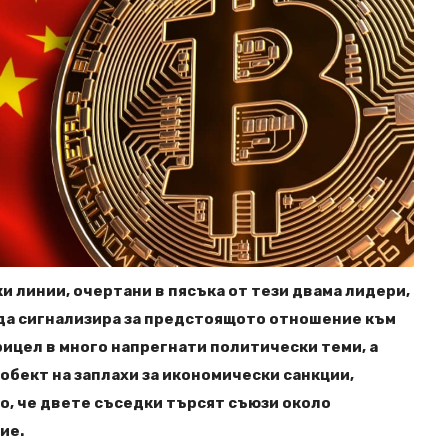
и линии, очертани в пясъка от тези двама лидери,
да сигнализира за предстоящото отношение към
прицел в много напрегнати политически теми, а
обект на заплахи за икономически санкции,
о, че двете съседки търсят съюзи около
ие.