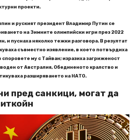
турни проекти.
пин и руският президент Владимир Путин се
риването на Зимните олимпийски игри през 2022
ин, и пуснаха няколко тежки разговора. В резултат
куваха съвместно изявление, в което потвърдиха
в споровете му с Тайван; изразиха загриженост
 воден от Австралия, Обединеното кралство и
итикуваха разширяването на НАТО.
ни пред санкици, могат да
Биткойн