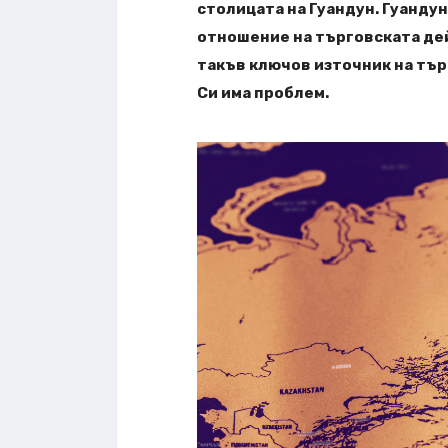
столицата на Гуандун. Гуандун
отношение на търговската дей
такъв ключов източник на тър
Си има проблем.