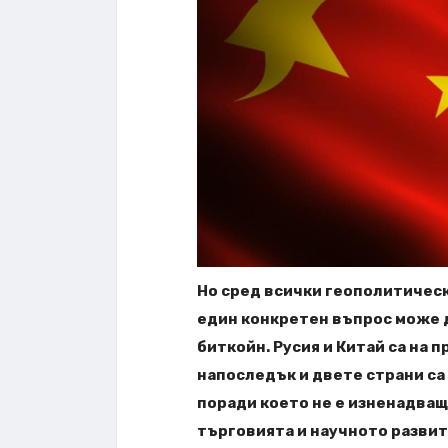
Но сред всички геополитическ
един конкретен въпрос може 
биткойн. Русия и Китай са на 
напоследък и двете страни са 
поради което не е изненадващ
търговията и научното развит