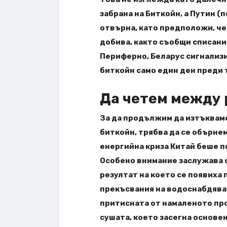
забрана на Биткойн, а Путин 
отвърна, като предположи, че
добива, както съобщи списание
Периферно, Беларус сигнализи
биткойн само един ден преди 
Да четем между 
За да продължим да изтъквам
биткойн, трябва да се обърне
енергийна криза Китай беше п
Особено внимание заслужава с
резултат на което се появиха
прекъсвания на водоснабдява
притисната от намаленото пр
сушата, което засегна основе