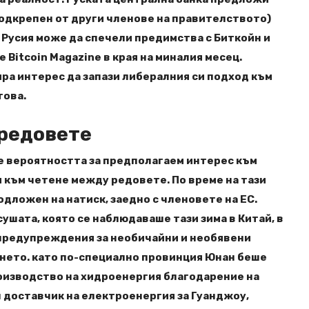
(подкрепен от други членове на правителството)
 Русия може да спечели предимства с Биткойн и
 Bitcoin Magazine в края на миналия месец.
ра интерес да запази либералния си подход към
това.
редовете
е вероятността за предполагаем интерес към
м към четене между редовете. По време на тази
одложен на натиск, заедно с членовете на ЕС.
ушата, която се наблюдаваше тази зима в Китай, в
 предупреждения за необичайни и необявени
нето. като по-специално провинция Юнан беше
оизводство на хидроенергия благодарение на
н доставчик на електроенергия за Гуанджоу,