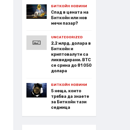
БИТКОЙН НОВИНИ
Спад в цената на
Биткойн или нов
мечи пазар?
UNCATEGORIZED
2,2 млрд. долара в
Биткойн и
криптовалути са
ликвидирани. BTC
се срина до 81 050
долара
БИТКОЙН НОВИНИ
5 неща, които
трябва да знаете
за Биткойн тази
седмица