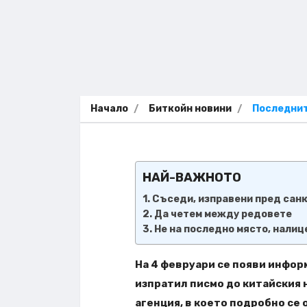
Начало
Биткойн новини
Последнит
НАЙ-ВАЖНОТО
Съседи, изправени пред санк
Да четем между редовете
Не на последно място, нали
На 4 февруари се появи инфор
изпратил писмо до китайския 
агенция, в което подробно се