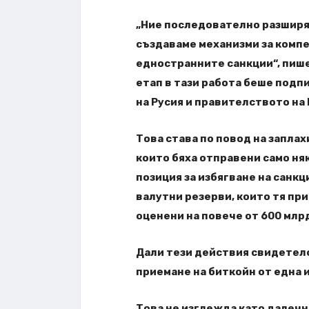
„Ние последователно разширя
създаваме механизми за комп
едностранните санкции“, пише
етап в тази работа беше под
на Русия и правителството на 
Това става по повод на заплах
които бяха отправени само няк
позиция за избягване на санк
валутни резерви, които тя пр
оценени на повече от 600 млрд
Дали тези действия свидетелс
приемане на биткойн от една 
Това не изглежда като далечн