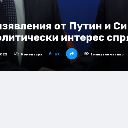
зявления от Путин и Си
олитически интерес спр
2022
Коментара
67
1 минутно четиво