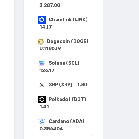
3,287.00
Chainlink (LINK)
14.17
Dogecoin (DOGE)
0.118639
Solana (SOL)
126.17
1.80
XRP (XRP)
Polkadot (DOT)
1.41
Cardano (ADA)
0.356404