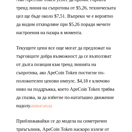
тренд линия на съпротива от $5,26, техническата
цел ще бъде около $7,51. Въпреки че е вероятно
да видим отхвърляне при $5,26 поради мечите
настроения на пазара в момента.
Текущите цени все още могат да предложат на
търговците добра възможност да се възползват
от дълга позиция към тренд линията на
съпротива, ако ApeCoin Token постигне по-
положителен ценови импулс. $4,18 е ключово
ниво на поддръжка, което ApeCoin Token трябва
да спазва, за да избегне по-нататъшно движение
надолу.
ашваганда
Приближавайки се до модела на симетричен
триъгълник, ApeCoin Token наскоро излезе от