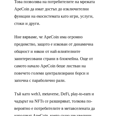
Това позволява на потребителите на мрежата
ApeCoin да имат достъп до изключителни
функции на екосистемата като игри, услуги,
стоки и други.
Ние вярваме, че ApeCoin има огромно
предимство, защото е изкован от динамична
общност и някои от най-влиятелните
заинтересовани страни в блокчейна. Още от
самото начало ApeCoin беше листван на
повечето големи централизирани борси и
започна с параболично рали.
Тъй като web3, metaverse, DeFi, play-to-earn и
чадърът на NFTs се разширяват, толкова по-
вероятно е потребителите в метавселената да
използват ApeCoin, което също ще увеличи