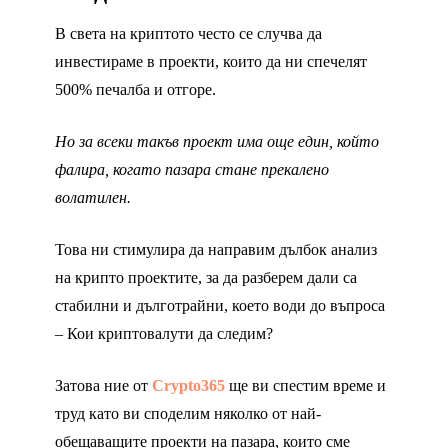
В света на криптото често се случва да
инвестираме в проекти, които да ни спечелят
500% печалба и отгоре.
Но за всеки такъв проект има още един, който
фалира, когато пазара стане прекалено
волатилен.
Това ни стимулира да направим дълбок анализ
на крипто проектите, за да разберем дали са
стабилни и дълготрайни, което води до въпроса
– Кои криптовалути да следим?
Затова ние от
Crypto365
ще ви спестим време и
труд като ви споделим няколко от най-
обещаващите проекти на пазара, които сме