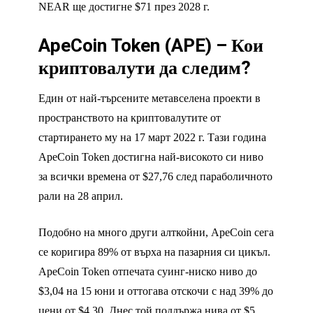
NEAR ще достигне $71 през 2028 г.
ApeCoin Token (APE) – Кои
криптовалути да следим?
Един от най-търсените метавселена проекти в
пространството на криптовалутите от
стартирането му на 17 март 2022 г. Тази година
ApeCoin Token достигна най-високото си ниво
за всички времена от $27,76 след параболичното
рали на 28 април.
Подобно на много други алткойни, ApeCoin сега
се коригира 89% от върха на пазарния си цикъл.
ApeCoin Token отпечата суинг-ниско ниво до
$3,04 на 15 юни и оттогава отскочи с над 39% до
цени от $4,30. Днес той поддържа нива от $5.