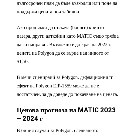
дългосрочен план да бъде възходящ или поне да
поддържа цената по-стабилна.
Ако продължи да отскача (bounce) крипто
пазара, други алткойни като MATIC също трябва
да го направят. Възможно е до края на 2022 г.
цената на Polygon да се върне над нивото от
$1,50.
В мечи сценираий за Polygon, дефлационният
ефект на Polygon EIP-1559 може да не е
достатъчен, за да доведе до покачване на цената.
Ценова прогноза на MATIC 2023
– 2024 г
В бичия случай за Polygon, следващото