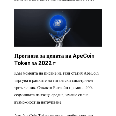
Прогноза за цената на ApeCoin
Token за 2022 г
Към момента на писане на тази статия ApeCoin
търгува в рамките на гигантски симетричен
триъгълник. Откакто Биткойн премина 200-
седмичната пълзяща средна, имаше силна
възможност за натрупване.
Ако ApeCoin Token успее да пробие горната