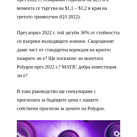
момента се търгува на $1,1 – $1,2 в края на
третото тримесечие (Q3 2022).
През април 2022 г. той загуби 36% от стойността
си въпреки възходящите новини. Скорошният
дъмп част от стандартна корекция на крипто
пазарите ли е? Ще поскъпне ли монетата
Polygon през 2022 г.? MATIC добра инвестиция
ли е?
В това ръководство ще спекулираме с
прогнозата за бъдещите цени с нашите
собствени прогнози за цените на Polygon.