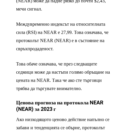
(NEAR) може да падне рязко до почти $2,43,
мечи сигнал.
Междувременно индексът на относителната
сила (RSI) на NEAR е 27,99. Това означава, че
протоколът NEAR (NEAR) е в състояние на
свръхпродаденост.
Това обаче означава, че през следващите
седмици може да настъпи голямо обръщане на
цената на NEAR. Така че ако сте търговци
трябва да търгувате внимателно.
Ценова прогноза на протокола NEAR
(NEAR) за 2023 г
Ако низходящото ценово действие напълно се
забави и тенденцията се обърне, протоколът