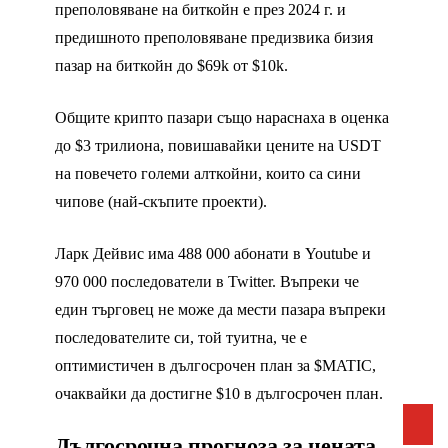
преполовяване на биткойн е през 2024 г. и
предишното преполовяване предизвика бизия
пазар на биткойн до $69k от $10k.
Общите крипто пазари също нараснаха в оценка
до $3 трилиона, повишавайки цените на USDT
на повечето големи алткойни, които са сини
чипове (най-скъпите проекти).
Ларк Дейвис има 488 000 абонати в Youtube и
970 000 последователи в Twitter. Въпреки че
един търговец не може да мести пазара въпреки
последователите си, той туитна, че е
оптимистичен в дългосрочен план за $MATIC,
очаквайки да достигне $10 в дългосрочен план.
Дългосрочна прогноза за цената