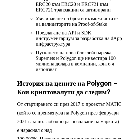
ERC20 към ERC20 и ERC721 към
ERC721 транзакции са активирани
Увеличаване на броя и възможностите
на валидаторите на Proof-of-Stake
Предлагане на API и SDK
инструментариум за разработка на dApp
инфраструктура
Пускането на нова блокчейн мрежа,
Supernets и Polygon ще инвестира 100
милиона долара в компании, които я
използват
История на цените на Polygon –
Кои криптовалути да следим?
От стартирането си през 2017 г. проектът MATIC
(който се преименува на Polygon през февруари
2021 г. за по-глобално разпознаване на марката)
е нараснал с над
100 000%. Неговата родна криптовалута все още