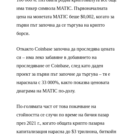
има тикер символа MATIC. Първоначалната
цена на монетата MATIC беше $0,002, когато за
първи път започна да се търгува на крипто
борси.
Откакто Coinbase започна да проследява цената
си – има леко забавяне в добавянето на
проследяване от Coinbase, след като даден
проект за първи път започне да търгува – тя е
нараснала с 33 000%, както показва ценовата
диаграма на MATIC по-долу.
По-голямата част от това покачване на
стойността се случи по време на бичия пазар
през 2021 г., когато общата крипто пазарна
капитализация нарасна до $3 трилиона, биткойн