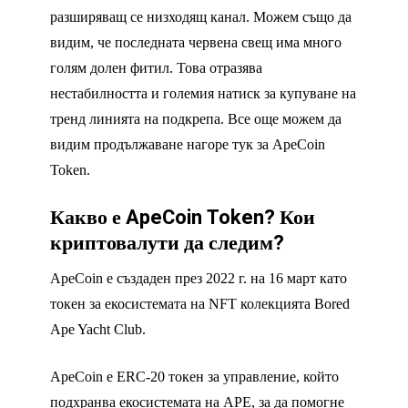
разширяващ се низходящ канал. Можем също да
видим, че последната червена свещ има много
голям долен фитил. Това отразява
нестабилността и големия натиск за купуване на
тренд линията на подкрепа. Все още можем да
видим продължаване нагоре тук за ApeCoin
Token.
Какво е ApeCoin Token? Кои
криптовалути да следим?
ApeCoin е създаден през 2022 г. на 16 март като
токен за екосистемата на NFT колекцията Bored
Ape Yacht Club.
ApeCoin е ERC-20 токен за управление, който
подхранва екосистемата на APE, за да помогне