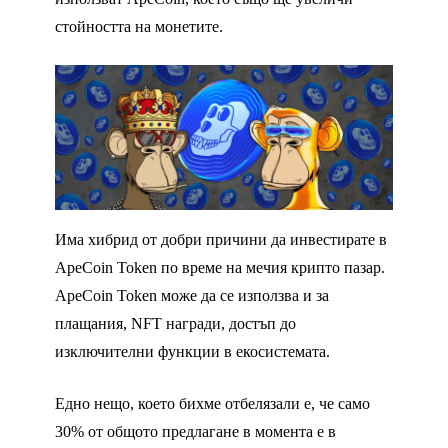
стойността на монетите.
Има хибрид от добри причини да инвестирате в
ApeCoin Token по време на мечия крипто пазар.
ApeCoin Token може да се използва и за
плащания, NFT награди, достъп до
изключителни функции в екосистемата.
Едно нещо, което бихме отбелязали е, че само
30% от общото предлагане в момента е в