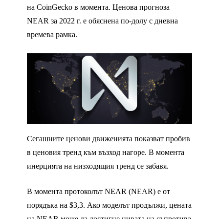
на CoinGecko в момента. Ценова прогноза
NEAR за 2022 г. е обяснена по-долу с дневна
времева рамка.
Сегашните ценови движенията показват пробив
в ценовия тренд към възход нагоре. В момента
инерцията на низходящия тренд се забавя.
В момента протоколът NEAR (NEAR) е от
порядъка на $3,3. Ако моделът продължи, цената
на NEAR може да достигне нивата на съпротива