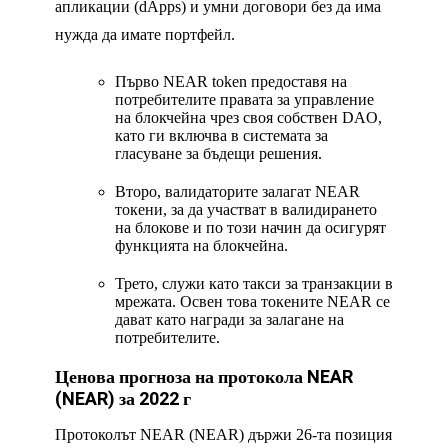
апликации (dApps) и умни договори без да има
нужда да имате портфейл.
Първо NEAR token предоставя на
потребителите правата за управление
на блокчейна чрез своя собствен DAO,
като ги включва в системата за
гласуване за бъдещи решения.
Второ, валидаторите залагат NEAR
токени, за да участват в валидирането
на блокове и по този начин да осигурят
функцията на блокчейна.
Трето, служи като такси за транзакции в
мрежата. Освен това токените NEAR се
дават като награди за залагане на
потребителите.
Ценова прогноза на протокола NEAR
(NEAR) за 2022 г
Протоколът NEAR (NEAR) държи 26-та позиция