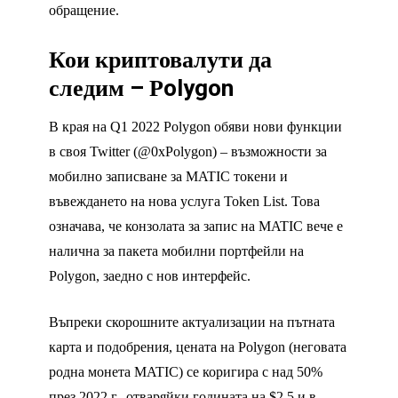
обращение.
Кои криптовалути да
следим – Рolygon
В края на Q1 2022 Polygon обяви нови функции
в своя Twitter (@0xPolygon) – възможности за
мобилно записване за MATIC токени и
въвеждането на нова услуга Token List. Това
означава, че конзолата за запис на MATIC вече е
налична за пакета мобилни портфейли на
Polygon, заедно с нов интерфейс.
Въпреки скорошните актуализации на пътната
карта и подобрения, цената на Polygon (неговата
родна монета MATIC) се коригира с над 50%
през 2022 г., отваряйки годината на $2,5 и в