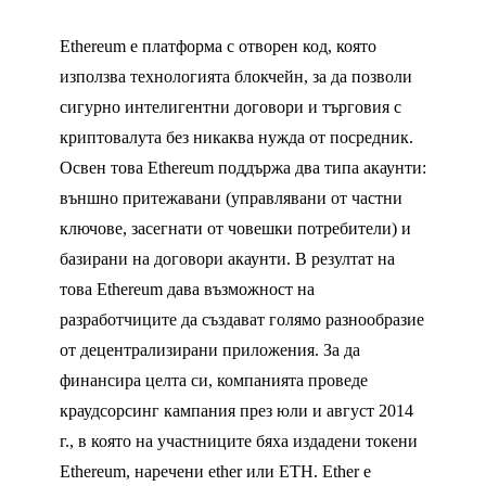
Ethereum е платформа с отворен код, която
използва технологията блокчейн, за да позволи
сигурно интелигентни договори и търговия с
криптовалута без никаква нужда от посредник.
Освен това Ethereum поддържа два типа акаунти:
външно притежавани (управлявани от частни
ключове, засегнати от човешки потребители) и
базирани на договори акаунти. В резултат на
това Ethereum дава възможност на
разработчиците да създават голямо разнообразие
от децентрализирани приложения. За да
финансира целта си, компанията проведе
краудсорсинг кампания през юли и август 2014
г., в която на участниците бяха издадени токени
Ethereum, наречени ether или ETH. Ether е