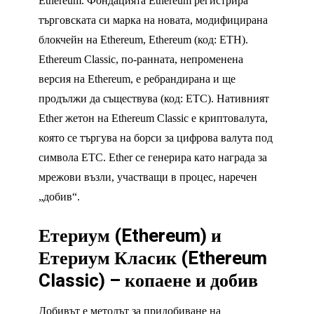
Ethereum. Фондацията Ethereum регистрира
търговската си марка на новата, модифицирана
блокчейн на Ethereum, Ethereum (код: ETH).
Ethereum Classic, по-ранната, непроменена
версия на Ethereum, е ребрандирана и ще
продължи да съществува (код: ETC). Нативният
Ether жетон на Ethereum Classic е криптовалута,
която се търгува на борси за цифрова валута под
символа ETC. Ether се генерира като награда за
мрежови възли, участващи в процес, наречен
„добив“.
Етериум (
Ethereum)
и
Етериум Класик (
Ethereum
Classic) –
копаене и добив
Добивът е методът за придобиване на