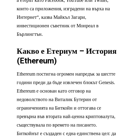
а етерът като Facebook, YouTube или Twitter,
които са приложения, изградени на върха на
Интернет“, казва Майкъл Загари,
инвестиционен съветник от Монреал в
Бърлингтън.
Какво е Етериум – История
(Ethereum)
Ethereum постигна огромен напредък за шестте
години преди да бъде извлечен блокът Genesis.
Ethereum е основан като отговор на
недоволството на Виталик Бутерин от
ограниченията на Биткойн и оттогава се
превърна във втората най-ценна криптовалута,
съществувала по времето на писането.
Биткойнът е създаден с една единствена цел: да