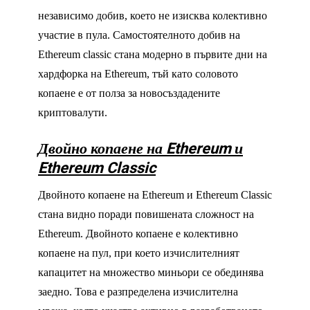
независимо добив, което не изисква колективно
участие в пула. Самостоятелното добив на
Ethereum classic стана модерно в първите дни на
хардфорка на Ethereum, тъй като соловото
копаене е от полза за новосъздадените
криптовалути.
Двойно копаене на Ethereum и
Ethereum Classic
Двойното копаене на Ethereum и Ethereum Classic
стана видно поради повишената сложност на
Ethereum. Двойното копаене е колективно
копаене на пул, при което изчислителният
капацитет на множество миньори се обединява
заедно. Това е разпределена изчислителна