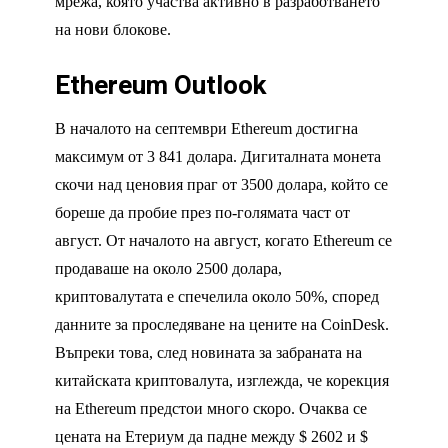
мрежа, която участва активно в разработването
на нови блокове.
Ethereum Outlook
В началото на септември Ethereum достигна
максимум от 3 841 долара. Дигиталната монета
скочи над ценовия праг от 3500 долара, който се
бореше да пробие през по-голямата част от
август. От началото на август, когато Ethereum се
продаваше на около 2500 долара,
криптовалутата е спечелила около 50%, според
данните за проследяване на цените на CoinDesk.
Въпреки това, след новината за забраната на
китайската криптовалута, изглежда, че корекция
на Ethereum предстои много скоро. Очаква се
цената на Етериум да падне между $ 2602 и $