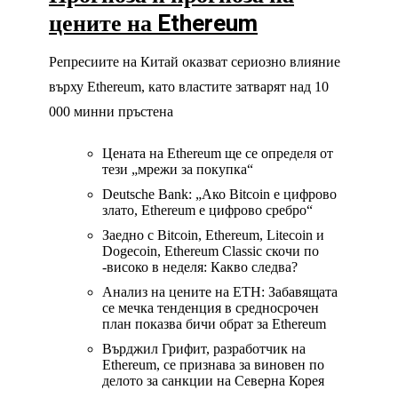
цените на Ethereum
Репресиите на Китай оказват сериозно влияние
върху Ethereum, като властите затварят над 10
000 минни пръстена
Цената на Ethereum ще се определя от
тези „мрежи за покупка“
Deutsche Bank: „Ако Bitcoin е цифрово
злато, Ethereum е цифрово сребро“
Заедно с Bitcoin, Ethereum, Litecoin и
Dogecoin, Ethereum Classic скочи по
-високо в неделя: Какво следва?
Анализ на цените на ETH: Забавящата
се мечка тенденция в средносрочен
план показва бичи обрат за Ethereum
Върджил Грифит, разработчик на
Ethereum, се признава за виновен по
делото за санкции на Северна Корея