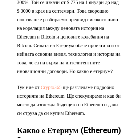
300%. Той се изкачи от $ 775 на 1 януари до над
$ 3000 в края на септември. Това скорошно
покачване е разбираемо предвид високото ниво
на корелация между ценовата история на
Ethereum и Bitcoin и ценовите колебания на
Bitcoin. Силата на Етериум обаче произтича и от
нейната основна визия, технология и история на
това, че са на върха на интелигентните
иновационни договори. Но какво е етериум?
Тук ние от
Crypto365
ще разгледаме подробно
историята на Ethereum. Ще спекулираме и как би
могло да изглежда бъдещето на Ethereum и дали
си струва да си купим Ethereum.
Какво е Етериум (
Ethereum)