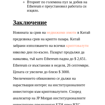
Вторият по големина пул за добив на
Ethereum е преустановил работата си
изцяло.
Заключение
Новината за срив на
недвижими имоти
в Китай
предизвика срив на крипто пазара. Китай
забрани използването на всички
криптовалути
няколко дни по-късно. Пазарът продължи да
намалява, тъй като Ethereum падна до $ 2,651.
Ethereum се възстанови в неделя, 26 септември.
Цената се увеличи до близо $ 3000.
Увеличението обикновено се дължи на
нарастващия интерес на институционалните
инвеститори към криптовалутите. Според
анализатор на JP Morgan институционалните
инвеститори предпочитат ETH пред BTC.