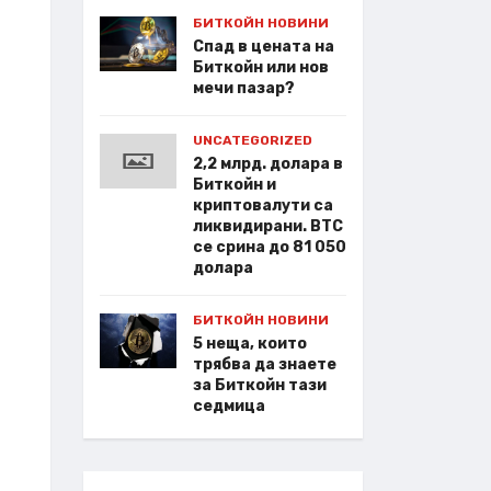
БИТКОЙН НОВИНИ
Спад в цената на
Биткойн или нов
мечи пазар?
UNCATEGORIZED
2,2 млрд. долара в
Биткойн и
криптовалути са
ликвидирани. BTC
се срина до 81 050
долара
БИТКОЙН НОВИНИ
5 неща, които
трябва да знаете
за Биткойн тази
седмица