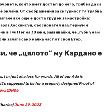
човете, които имат достъп до него, трябва да са
 е онлайн. От съображения за сигурност тя трябва
залагане все още е доста труден за настройка;
Чарлз Хоскинсън, съосновател на Етериум и
и в Twitter на 30 юни, заявявайки, че „губи ума и
ерин залага само малка част от своя Етер.
и, че „цялото“ му Кардано е
s. I'm just at a loss for words. All of our Ada is
t's supposed to be for a properly designed Proof of
ye6va1DH06
harles)
June 29, 2023