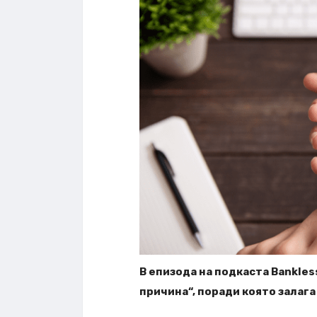
В епизода на подкаста Bankles
причина“, поради която залага