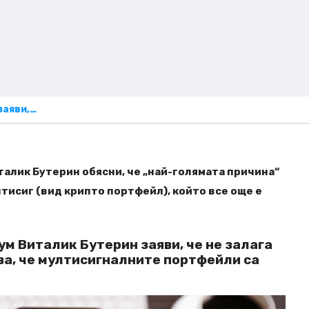
заяви,…
алик Бутерин обясни, че „най-голямата причина“
ултисиг (вид крипто портфейл), който все още е
м Виталик Бутерин заяви, че не залага
ва, че мултисигналните портфейли са