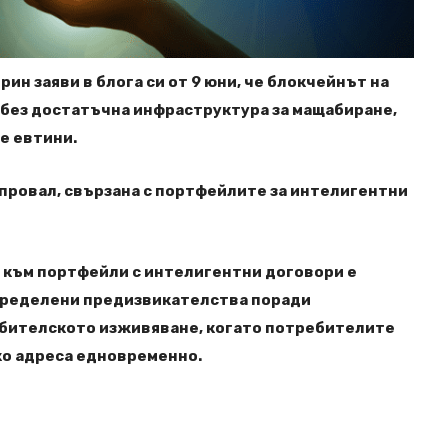
рин заяви в блога си от 9 юни, че блокчейнът на
 без достатъчна инфраструктура за мащабиране,
е евтини.
а провал, свързана с портфейлите за интелигентни
 към портфейли с интелигентни договори е
пределени предизвикателства поради
ебителското изживяване, когато потребителите
ко адреса едновременно.