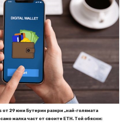
s от 29 юни Бутерин разкри „най-голямата
 само малка част от своите ETH. Той обясни: