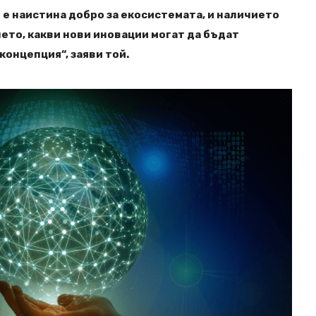
 е наистина добро за екосистемата, и наличието
ето, какви нови иновации могат да бъдат
концепция“, заяви той.