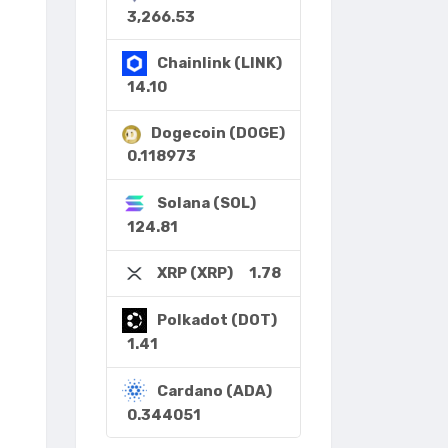
3,266.53
Chainlink (LINK)
14.10
Dogecoin (DOGE)
0.118973
Solana (SOL)
124.81
1.78
XRP (XRP)
Polkadot (DOT)
1.41
Cardano (ADA)
0.344051