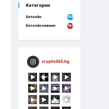
Категории
Алткойн
136
Биткойн новини
146
crypto365.bg