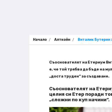
Начало
Алткойн
Виталик Бутерин 
Съоснователят на Етериум Вит
е, че той трябва да бъде на м
„доста труден“ за създаване.
Съоснователят на Етериу
целия си Етер поради то
„сложни по куп начини“.