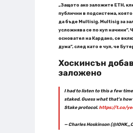
„Защото ако заложите ETH, клю
публични в подсистема, която
да бъде Multisig. Multisig за 
усложнява се по куп начини“. 
основател на Кардано, се включ
дума“, след като е чул, че Бут
Хоскинсън добав
заложено
I had to listen to this a few time
staked. Guess what that's how i
Stake protocol.
https://t.co/
— Charles Hoskinson (@IOHK_C