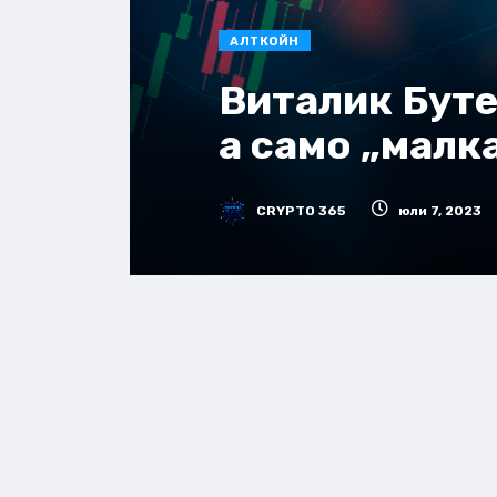
АЛТКОЙН
Виталик Бутер
а само „малк
CRYPTO 365
юли 7, 2023