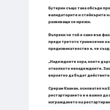
Бутерин също така обсъди про
валидаторите и стейкърите на
развиващи се мрежи.
Въпреки че той е само във фаз
преди третото тримесечие на 2
предизвикателство е, че създа
„Надеждните хора, които дър
отколкото ненадеждните. Зас
вероятно да бъдат действител
Срерам Каанан, основател на E
рестартирането и е важно да 
изграждането на рестартиран