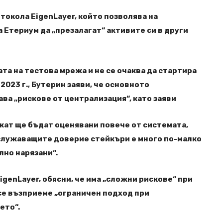
токола EigenLayer, който позволява на
 Етериум да „презалагат“ активите си в други
ата на тестова мрежа и не се очаква да стартира
023 г., Бутерин заяви, че основното
ва „рискове от централизация“, като заяви
жат ще бъдат оценявани повече от системата,
лужаващите доверие стейкъри е много по-малко
но нарязани“.
igenLayer, обясни, че има „сложни рискове“ при
се възприеме „ограничен подход при
ето“.