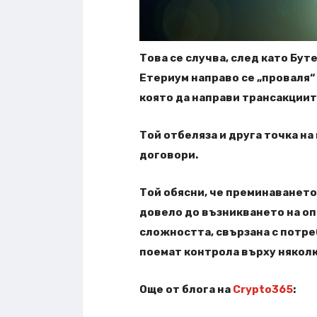
Това се случва, след като Буте
Етериум направо се „проваля“
която да направи трансакциит
Той отбеляза и друга точка н
договори.
Той обясни, че преминаването
довело до възникването на о
сложността, свързана с потр
поемат контрола върху някол
Още от блога на
Crypto365
: