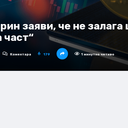
ин заяви, че не залага 
а част“
Коментара
179
1 минутно четиво