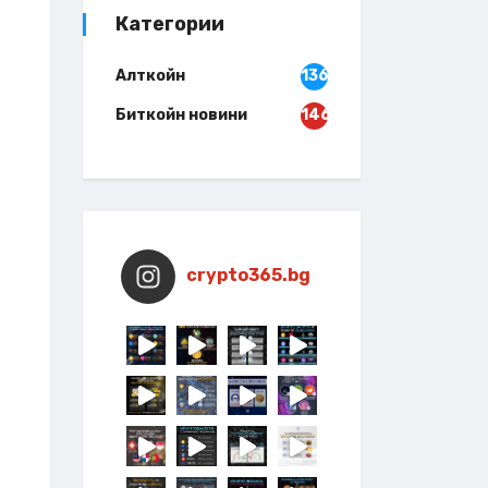
Категории
Алткойн
136
Биткойн новини
146
crypto365.bg