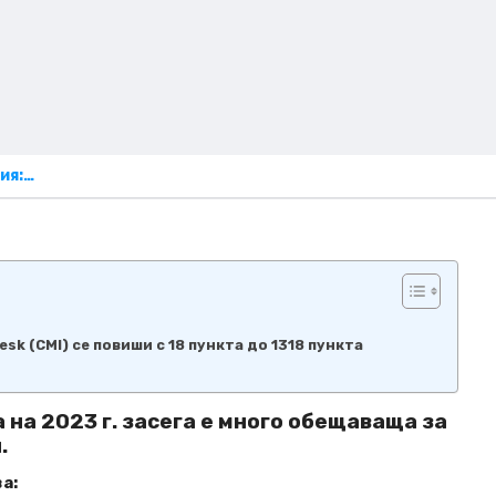
ия:…
sk (CMI) се повиши с 18 пункта до 1318 пункта
на 2023 г. засега е много обещаваща за
.
а: