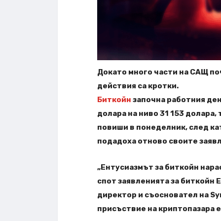
Докато много части на САЩ по
действия са кротки.
Биткойн
започна работния ден 
долара на ниво 31 153 долара,
повиши в понеделник, след ка
подадоха отново своите заяв
„Ентусиазмът за биткойн нара
спот заявленията за биткойн 
директор и съосновател на Syn
присъствие на криптопазара е