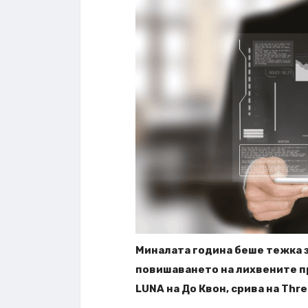
Миналата година беше тежка за
повишаването на лихвените пр
LUNA на До Квон, срива на Thre