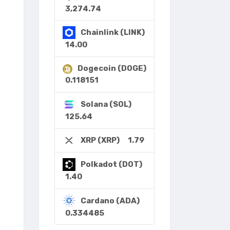
3,274.74
Chainlink (LINK)
14.00
Dogecoin (DOGE)
0.118151
Solana (SOL)
125.64
1.79
XRP (XRP)
Polkadot (DOT)
1.40
Cardano (ADA)
0.334485