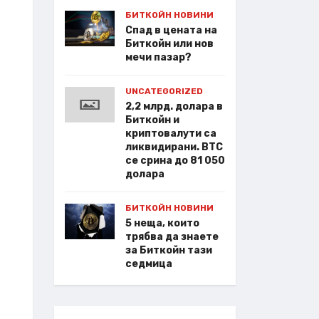
БИТКОЙН НОВИНИ
Спад в цената на
Биткойн или нов
мечи пазар?
UNCATEGORIZED
2,2 млрд. долара в
Биткойн и
криптовалути са
ликвидирани. BTC
се срина до 81 050
долара
БИТКОЙН НОВИНИ
5 неща, които
трябва да знаете
за Биткойн тази
седмица