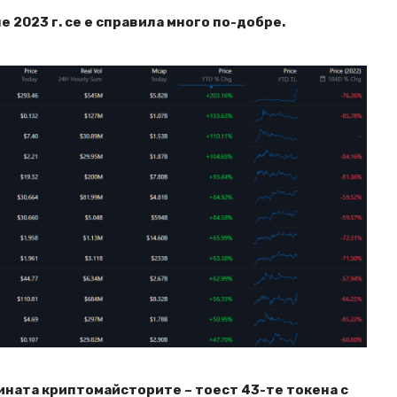
е 2023 г. се е справила много по-добре.
ината криптомайсторите – тоест 43-те токена с