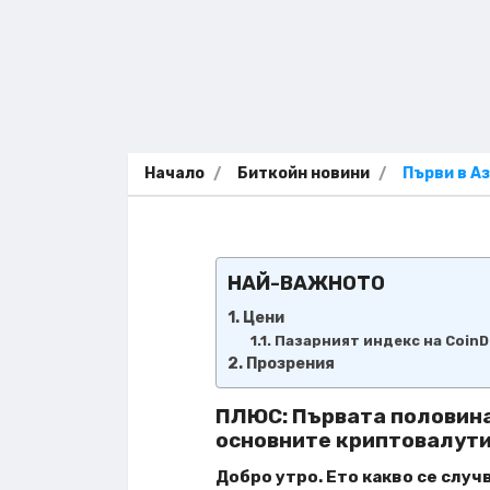
Начало
Биткойн новини
Първи в Аз
НАЙ-ВАЖНОТО
Цени
Пазарният индекс на CoinDe
Прозрения
ПЛЮС: Първата половина 
основните криптовалути
Добро утро. Ето какво се случв