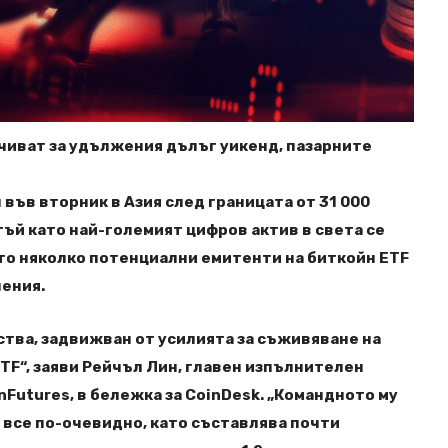
чиват за удължения дълъг уикенд, пазарните
във вторник в Азия след границата от 31 000
 тъй като най-големият цифров актив в света се
то няколко потенциални емитенти на биткойн ETF
ления.
ства, задвижван от усилията за съживяване на
ETF“, заяви Рейчъл Лин, главен изпълнителен
Futures, в бележка за CoinDesk. „Командното му
 все по-очевидно, като съставлява почти