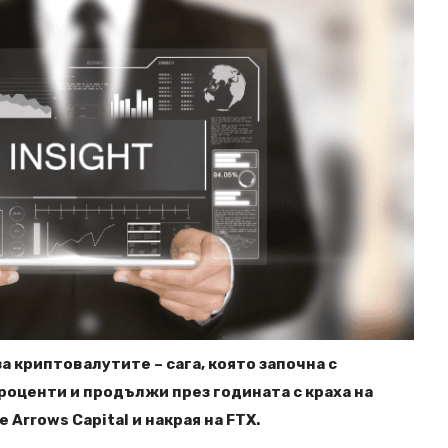
 криптовалутите – сага, която започна с
оценти и продължи през годината с краха на
e Arrows Capital и накрая на FTX.