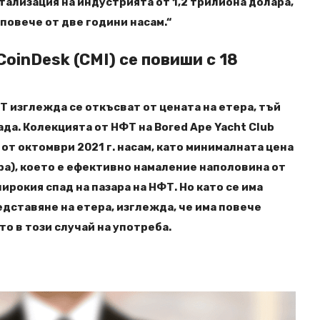
тализация на индустрията от 1,2 трилиона долара,
повече от две години насам.“
oinDesk (CMI) се повиши с 18
а
изглежда се откъсват от цената на етера, тъй
да. Колекцията от НФТ на Bored Ape Yacht Club
от октомври 2021 г. насам, като минималната цена
ара), което е ефективно намаление наполовина от
ирокия спад на пазара на НФТ. Но като се има
ставяне на етера, изглежда, че има повече
о в този случай на употреба.