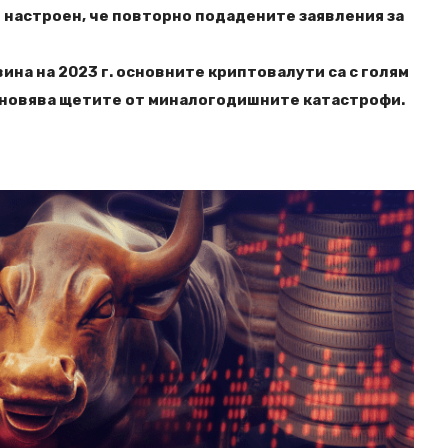
о настроен, че повторно подадените заявления за
вина на 2023 г. основните криптовалути са с голям
тановява щетите от миналогодишните катастрофи.