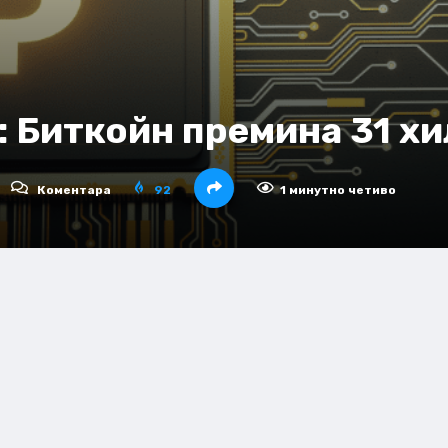
: Биткойн премина 31 хи
Коментара
92
1 минутно четиво