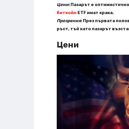
Цени
: Пазарът е оптимистичн
биткойн
ETF имат крака.
Прозрения
: През първата поло
ръст, тъй като пазарът възс
Цени