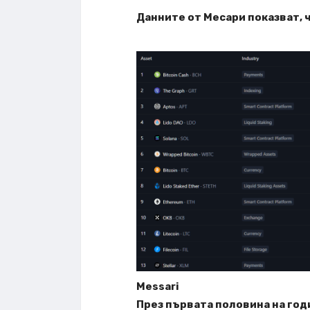
Данните от Месари показват, ч
Messari
През първата половина на год