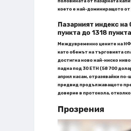
половината от пазарната капи
което е най-доминиращото от 
Пазарният индекс на C
пункта до 1318 пункт
Междувременно цените на НФТ 
като обемът на търговията спа
достигна ново най-ниско ниво 
падна под 30 ETH (58 700 дол
април насам, отразявайки по-ш
предвид продължаващото пред
доверие в протокола, отколкот
Прозрения