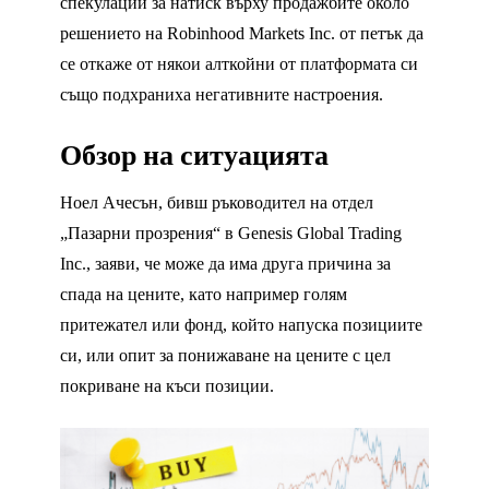
спекулации за натиск върху продажбите около
решението на Robinhood Markets Inc. от петък да
се откаже от някои алткойни от платформата си
също подхраниха негативните настроения.
Обзор на ситуацията
Ноел Ачесън, бивш ръководител на отдел
„Пазарни прозрения“ в Genesis Global Trading
Inc., заяви, че може да има друга причина за
спада на цените, като например голям
притежател или фонд, който напуска позициите
си, или опит за понижаване на цените с цел
покриване на къси позиции.