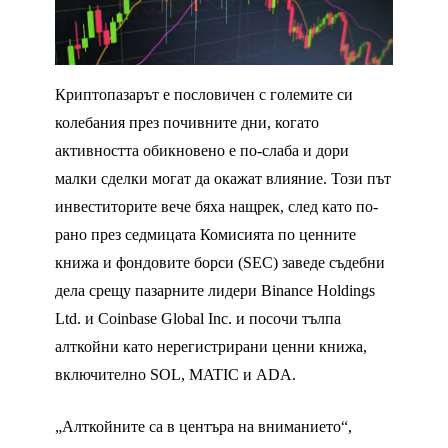
Криптопазарът е пословичен с големите си
колебания през почивните дни, когато
активността обикновено е по-слаба и дори
малки сделки могат да окажат влияние. Този път
инвеститорите вече бяха нащрек, след като по-
рано през седмицата Комисията по ценните
книжа и фондовите борси (SEC) заведе съдебни
дела срещу пазарните лидери Binance Holdings
Ltd. и Coinbase Global Inc. и посочи тълпа
алткойни като нерегистрирани ценни книжа,
включително SOL, MATIC и ADA.
„Алткойните са в центъра на вниманието“,