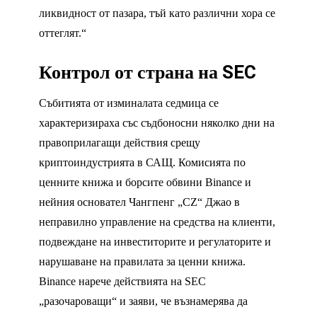
ликвидност от пазара, тъй като различни хора се
оттеглят.“
Контрол от страна на SEC
Събитията от изминалата седмица се
характеризираха със съдбоносни няколко дни на
правоприлагащи действия срещу
криптоиндустрията в САЩ. Комисията по
ценните книжа и борсите обвини Binance и
нейния основател Чангпенг „CZ“ Джао в
неправилно управление на средства на клиенти,
подвеждане на инвеститорите и регулаторите и
нарушаване на правилата за ценни книжа.
Binance нарече действията на SEC
„разочароващи“ и заяви, че възнамерява да