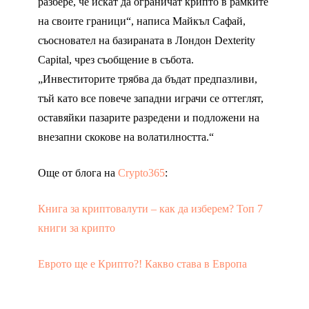
разбере, че искат да ограничат крипто в рамките
на своите граници“, написа Майкъл Сафай,
съосновател на базираната в Лондон Dexterity
Capital, чрез съобщение в събота.
„Инвеститорите трябва да бъдат предпазливи,
тъй като все повече западни играчи се оттеглят,
оставяйки пазарите разредени и подложени на
внезапни скокове на волатилността.“
Още от блога на
Crypto365
:
Книга за криптовалути – как да изберем? Топ 7
книги за крипто
Еврото ще е Крипто?! Какво става в Европа