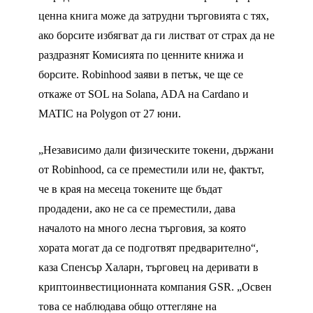
ценна книга може да затрудни търговията с тях,
ако борсите избягват да ги листват от страх да не
раздразнят Комисията по ценните книжа и
борсите. Robinhood заяви в петък, че ще се
откаже от SOL на Solana, ADA на Cardano и
MATIC на Polygon от 27 юни.
„Независимо дали физическите токени, държани
от Robinhood, са се преместили или не, фактът,
че в края на месеца токените ще бъдат
продадени, ако не са се преместили, дава
началото на много лесна търговия, за която
хората могат да се подготвят предварително“,
каза Спенсър Халарн, търговец на деривати в
криптоинвестиционната компания GSR. „Освен
това се наблюдава общо оттегляне на