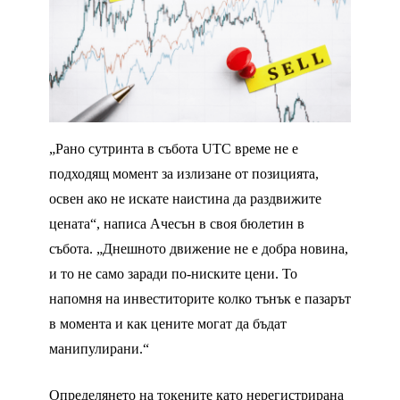
„Рано сутринта в събота UTC време не е
подходящ момент за излизане от позицията,
освен ако не искате наистина да раздвижите
цената“, написа Ачесън в своя бюлетин в
събота. „Днешното движение не е добра новина,
и то не само заради по-ниските цени. То
напомня на инвеститорите колко тънък е пазарът
в момента и как цените могат да бъдат
манипулирани.“
Определянето на токените като нерегистрирана