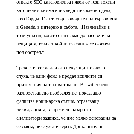
откакто SEC категоризира някои от тези токени
като ценни книжа в последните съдебни дела,
каза Гордън Грант, съ-ръководител на търговията
в Genesis, в интервю в събота. „Навлизайки в
този уикенд, когато стигнахме до часовете на
вещицата, тези алткойни изведнъж се оказаха
под обстрел.“
Тревогата се засили от спекулациите около
слуха, че един фонд е продал всичките си
притежания на такива токени. В Twitter беше
разпространено изображение, показващо
фалшива новинарска статия, отразяваща
ликвидацията, въпреки че пазарните
анализатори заявиха, че има малко основания да
се смята, че слухът е верен. Допълнителни