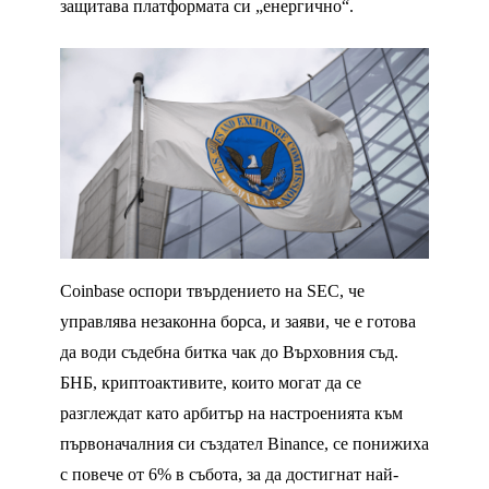
защитава платформата си „енергично“.
Coinbase оспори твърдението на SEC, че
управлява незаконна борса, и заяви, че е готова
да води съдебна битка чак до Върховния съд.
БНБ, криптоактивите, които могат да се
разглеждат като арбитър на настроенията към
първоначалния си създател Binance, се понижиха
с повече от 6% в събота, за да достигнат най-