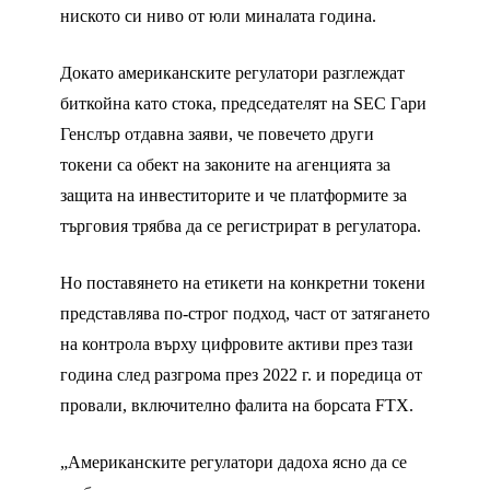
ниското си ниво от юли миналата година.
Докато американските регулатори разглеждат
биткойна като стока, председателят на SEC Гари
Генслър отдавна заяви, че повечето други
токени са обект на законите на агенцията за
защита на инвеститорите и че платформите за
търговия трябва да се регистрират в регулатора.
Но поставянето на етикети на конкретни токени
представлява по-строг подход, част от затягането
на контрола върху цифровите активи през тази
година след разгрома през 2022 г. и поредица от
провали, включително фалита на борсата FTX.
„Американските регулатори дадоха ясно да се