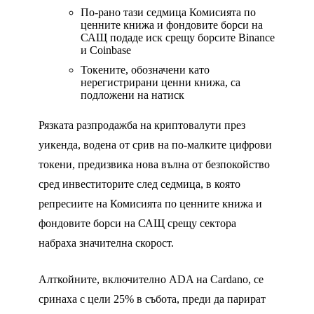
По-рано тази седмица Комисията по
ценните книжа и фондовите борси на
САЩ подаде иск срещу борсите Binance
и Coinbase
Токените, обозначени като
нерегистрирани ценни книжа, са
подложени на натиск
Рязката разпродажба на криптовалути през
уикенда, водена от срив на по-малките цифрови
токени, предизвика нова вълна от безпокойство
сред инвеститорите след седмица, в която
репресиите на Комисията по ценните книжа и
фондовите борси на САЩ срещу сектора
набраха значителна скорост.
Алткойните, включително ADA на Cardano, се
сринаха с цели 25% в събота, преди да парират