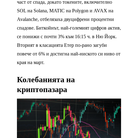
част от спада, докато токените, включително
SOL на Solana, MATIC на Polygon и AVAX на
Avalanche, отбелязаха двуцифрени процентни
спадове. Биткойнът, най-големият цифров актив,
се понижи с почти 3% към 16:15 ч. в Ню Йорк.
Вторият в класацията Етер по-рано загуби
повече от 6% и достигна най-ниското си ниво от
края на март.
Колебанията на
криптопазара