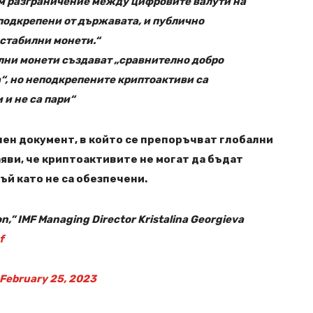
им разграничение между цифровите валути на
 подкрепени от държавата, и публично
стабилни монети.“
лни монети създават „сравнително добро
“, но неподкрепените криптоактиви са
и не са пари“
ен документ, в който се препоръчват глобални
аяви, че криптоактивите не могат да бъдат
ъй като не са обезпечени.
on,” IMF Managing Director Kristalina Georgieva
f
February 25, 2023