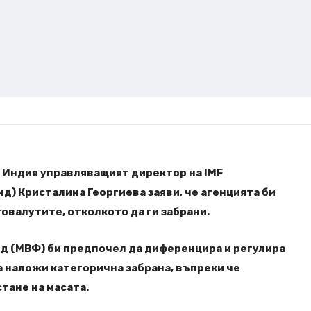
 в Индия управляващият директор на IMF
) Кристалина Георгиева заяви, че агенцията би
овалутите, отколкото да ги забрани.
 (МВФ) би предпочел да диференцира и регулира
 наложи категорична забрана, въпреки че
тане на масата.