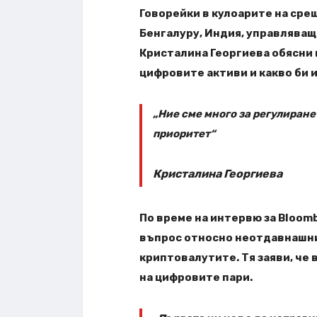
Говорейки в кулоарите на сре
Бенгалуру, Индия, управлява
Кристалина Георгиева обясни 
цифровите активи и какво би 
„Ние сме много за регулиране
приоритет“
Кристалина Георгиева
По време на интервю за Bloomb
въпрос относно неотдавнашни
криптовалутите. Тя заяви, че
на цифровите пари.