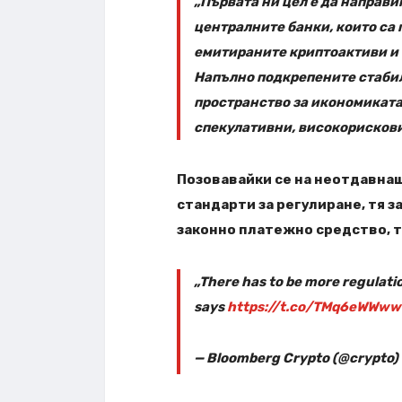
„Първата ни цел е да направ
централните банки, които са
емитираните криптоактиви и 
Напълно подкрепените стаби
пространство за икономиката
спекулативни, високорискови 
Позовавайки се на неотдавнаш
стандарти за регулиране, тя з
законно платежно средство, т
„There has to be more regulati
says
https://t.co/TMq6eWWww
— Bloomberg Crypto (@crypto)