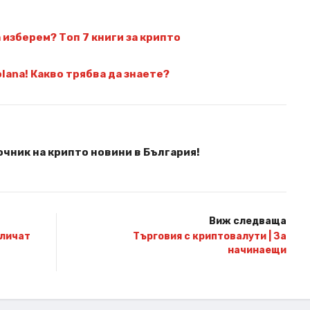
а изберем? Топ 7 книги за крипто
lana! Какво трябва да знаете?
чник на крипто новини в България!
Виж следваща
еличат
Търговия с криптовалути | За
начинаещи