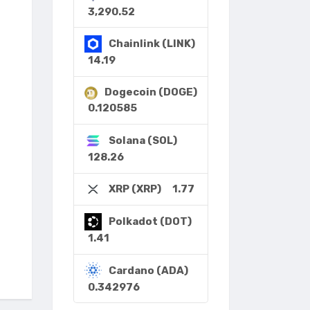
3,290.52
Chainlink (LINK)
14.19
Dogecoin (DOGE)
0.120585
Solana (SOL)
128.26
1.77
XRP (XRP)
Polkadot (DOT)
1.41
Cardano (ADA)
0.342976