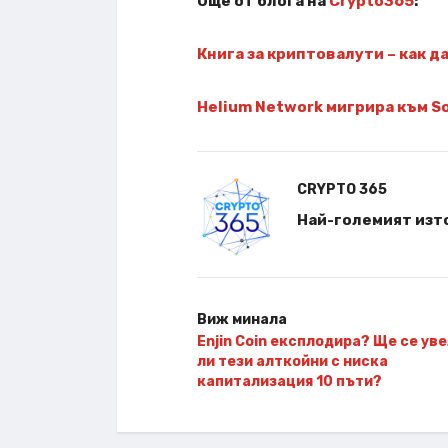
Още от блога на
Crypto365
:
Книга за криптовалути – как д
Helium Network мигрира към So
CRYPTO 365
Най-големият изто
Виж минала
Enjin Coin експлодира? Ще се ув
ли тези алткойни с ниска
капитализация 10 пъти?