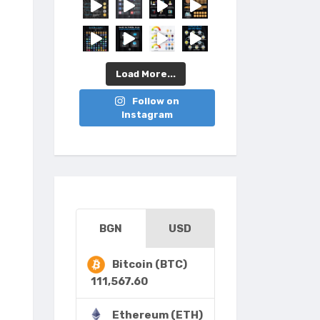
Load More...
Follow on
Instagram
BGN
USD
Bitcoin (BTC)
111,567.60
Ethereum (ETH)