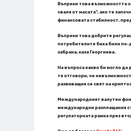
Въпреки това възможността за
сваля от масата“, ако те запо
финансовата стабилност, пре
Въпреки това добрите регула
потребителите биха били по-д
забрана, каза Георгиева.
На въпроса какво би могло да
тя отговори, че невъзможност
развиващия се свят на крипто
Международният валутен фонд
международни разплащания съ
регулаторната рамка през вто