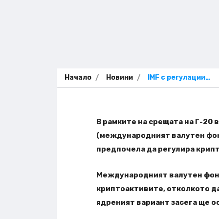
Начало
Новини
IMF с регулации…
В рамките на срещата на Г-20
(международният валутен фонд
предпочела да регулира крипт
Международният валутен фонд
криптоактивите, отколкото да
ядреният вариант засега ще ос