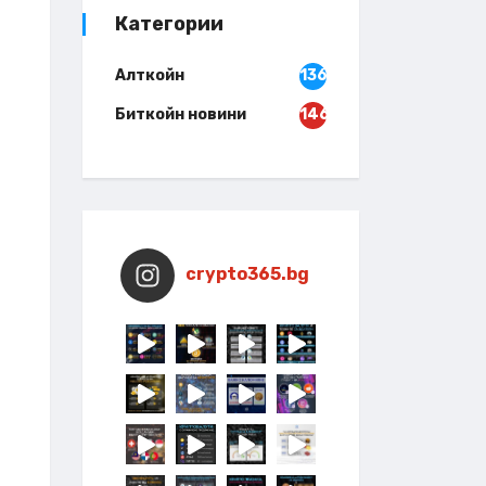
Категории
Алткойн
136
Биткойн новини
146
crypto365.bg