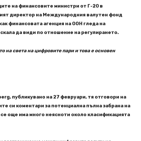
щите на финансовите министри от Г-20 в
щият директор на Международния валутен фонд
как финансовата агенция на ООН гледа на
искала да види по отношение на регулирането.
то на света на цифровите пари и това е основен
erg, публикувано на 27 февруари, тя отговори на
те си коментари за потенциална пълна забрана на
 все още има много неясноти около класификацията