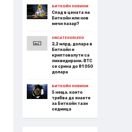
БИТКОЙН НОВИНИ
Спад в цената на
Биткойн или нов
мечи пазар?
UNCATEGORIZED
2,2 млрд. долара в
Биткойн и
криптовалути са
ликвидирани. BTC
се срина до 81 050
долара
БИТКОЙН НОВИНИ
5 неща, които
трябва да знаете
за Биткойн тази
седмица