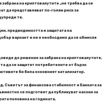
 забрана на криптовалутите „не трябва да се
чнат да представляват по-голям риск за
дупреди тя.
ции, предвидимостта и защитата на
обър вариант и не е необходимо да се обмисля
 доведе до решение за забрана на криптовалутите,
та да се защитят потребителите от бързо
активите би била основният катализатор.
, Съветът за финансова стабилност и Банката за
вместно се подготвят да публикуват насоки за
рата половина на годината.