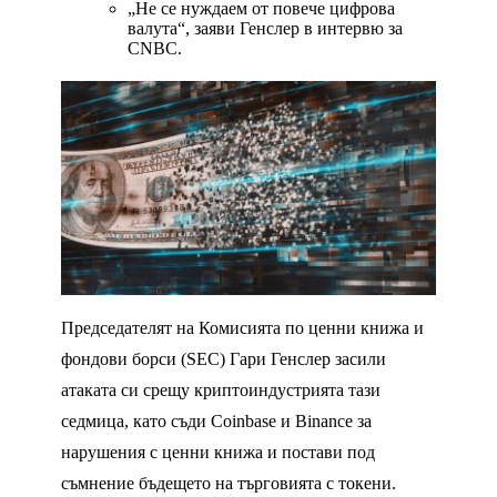
„Не се нуждаем от повече цифрова
валута“, заяви Генслер в интервю за
CNBC.
Председателят на Комисията по ценни книжа и
фондови борси (SEC) Гари Генслер засили
атаката си срещу криптоиндустрията тази
седмица, като съди Coinbase и Binance за
нарушения с ценни книжа и постави под
съмнение бъдещето на търговията с токени.