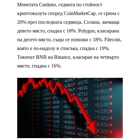
Монетата Cardano, седмата по стойност
криптовалута според CoinMarketCap, се срина с
20% през последната седмица. Солана, заемаща
девето място, спадна с 18%. Polygon, класирана
на десето място, също се понижи с 18%. Filecoin,
която е по-надолу в списъка, спадна с 19%.
Токенът BNB на Binance, класиран на четвърто
място, спадна с 16%.