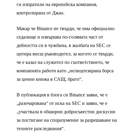
ги изпратили на европейска компания,
контролирана от Джао.
Макар че Binance не твърди, че има официално
седалище и извършва по-голямата част от
дейността си в чужбина, в жалбата на SEC се
цитира висш ръководител, за когото се твърди,
че е казал на служител по съответствието, че
компанията работи като „нелицензирана борса
за ценни книжа в САЩ, брато“.
В публикация в блога си Binance заяви, че е
„разочарована“ от иска на SEC и заяви, че е
„участвала в обширни добросъвестни дискусии
за постигане на споразумение за разрешаване на
техните разследвания“.