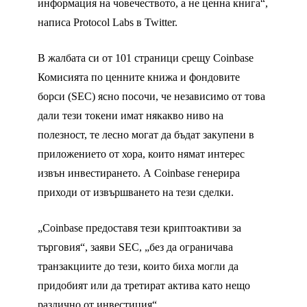
информация на човечеството, а не ценна книга“,
написа Protocol Labs в Twitter.
В жалбата си от 101 страници срещу Coinbase
Комисията по ценните книжа и фондовите
борси (SEC) ясно посочи, че независимо от това
дали тези токени имат някакво ниво на
полезност, те лесно могат да бъдат закупени в
приложението от хора, които нямат интерес
извън инвестирането. А Coinbase генерира
приходи от извършването на тези сделки.
„Coinbase предоставя тези криптоактиви за
търговия“, заяви SEC, „без да ограничава
транзакциите до тези, които биха могли да
придобият или да третират актива като нещо
различно от инвестиция“.