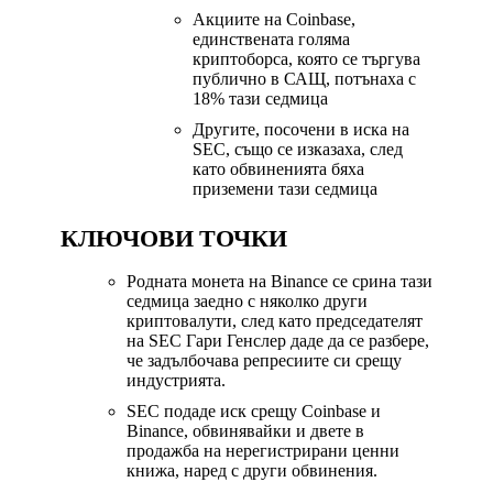
Акциите на Coinbase,
единствената голяма
криптоборса, която се търгува
публично в САЩ, потънаха с
18% тази седмица
Другите, посочени в иска на
SEC, също се изказаха, след
като обвиненията бяха
приземени тази седмица
КЛЮЧОВИ ТОЧКИ
Родната монета на Binance се срина тази
седмица заедно с няколко други
криптовалути, след като председателят
на SEC Гари Генслер даде да се разбере,
че
задълбочава репресиите си срещу
индустрията
.
SEC подаде иск срещу Coinbase и
Binance, обвинявайки и двете в
продажба на нерегистрирани ценни
книжа, наред с други обвинения.