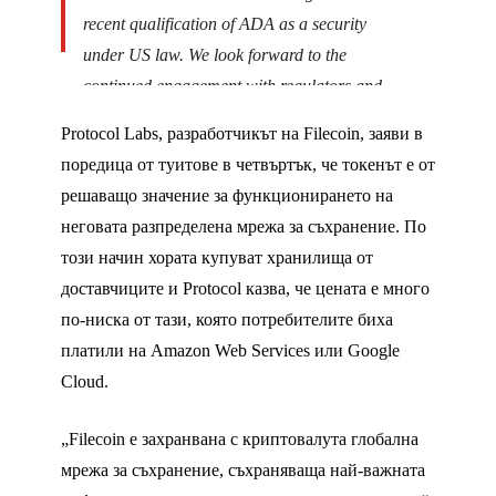
recent qualification of ADA as a security
under US law. We look forward to the
continued engagement with regulators and
policymakers to achieve legal clarity and
Protocol Labs, разработчикът на Filecoin, заяви в
certainty on these matters. –
@F_Gregaard
поредица от туитове в четвъртък, че токенът е от
as quoted in
@FortuneMagazine
.
решаващо значение за функционирането на
https://t.co/ewYso7kWBE
неговата разпределена мрежа за съхранение. По
този начин хората купуват хранилища от
— Cardano Foundation (@Cardano_CF)
June 6, 2023
доставчиците и Protocol казва, че цената е много
по-ниска от тази, която потребителите биха
платили на Amazon Web Services или Google
Cloud.
„Filecoin е захранвана с криптовалута глобална
мрежа за съхранение, съхраняваща най-важната