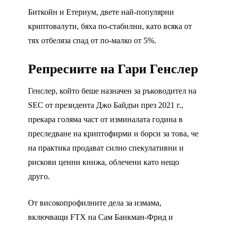
Биткойн и Етериум, двете най-популярни
криптовалути, бяха по-стабилни, като всяка от
тях отбеляза спад от по-малко от 5%.
Репресиите на Гари Генслер
Генслер, който беше назначен за ръководител на
SEC от президента Джо Байдън през 2021 г.,
прекара голяма част от изминалата година в
преследване на криптофирми и борси за това, че
на практика продават силно спекулативни и
рискови ценни книжа, облечени като нещо
друго.
От високопрофилните дела за измама,
включващи FTX на Сам Банкман-Фрид и