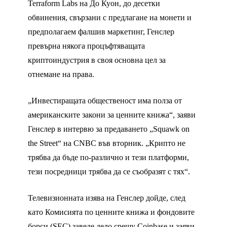
Terraform Labs на До Куон, до десетки
обвинения, свързани с предлагане на монети и
предполагаем фалшив маркетинг, Генслер
превърна някога процъфтяващата
криптоиндустрия в своя основна цел за
отнемане на права.
„Инвестиращата общественост има полза от
американските закони за ценните книжа“, заяви
Генслер в интервю за предаването „Squawk on
the Street“ на CNBC във вторник. „Крипто не
трябва да бъде по-различно и тези платформи,
тези посредници трябва да се съобразят с тях“.
Телевизионната изява на Генслер дойде, след
като Комисията по ценните книжа и фондовите
борси (SEC) заведе дело срещу Coinbase и заяви,