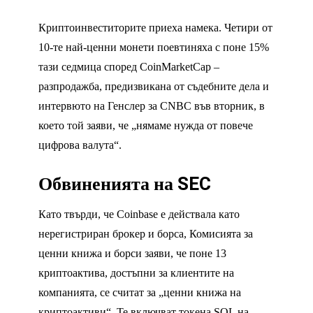
Криптоинвеститорите приеха намека. Четири от
10-те най-ценни монети поевтиняха с поне 15%
тази седмица според CoinMarketCap –
разпродажба, предизвикана от съдебните дела и
интервюто на Генслер за CNBC във вторник, в
което той заяви, че „нямаме нужда от повече
цифрова валута“.
Обвиненията на SEC
Като твърди, че Coinbase е действала като
нерегистриран брокер и борса, Комисията за
ценни книжа и борси заяви, че поне 13
криптоактива, достъпни за клиентите на
компанията, се считат за „ценни книжа на
криптоактиви“. Те включват токена SOL на