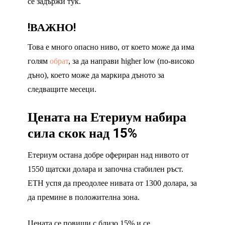
се задържи тук.
!ВАЖНО!
Това е много опасно ниво, от което може да има
голям
обрат
, за да направи higher low (по-високо
дъно), което може да маркира дъното за
следващите месеци.
Цената на Етериум набира
сила скок над 15%
Етериум остана добре офериран над нивото от
1550 щатски долара и започна стабилен ръст.
ETH успя да преодолее нивата от 1300 долара, за
да премине в положителна зона.
Цената се повиши с близо 15% и се