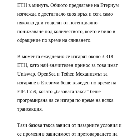
ETH в минута. Общото предлагане на Етериум
изглежда е достигнало своя връх и сега само
няколко дни го делят от потенциално
понижаване под количеството, което е било в
обращение по време на сливането.
В момента ежедневно се изгарят около 3 318
ETH, като най-значителен принос за това имат
Uniswap, OpenSea и Tether. Механизмът за
изгаряне в Етериум беше въведен по време на
EIP-1559, когато „базовата такса“ беше
програмирана да се изгаря по време на всяка
трансакция.
Тази базова такса зависи от пазарните условия и
се променя в зависимост от претоварването на