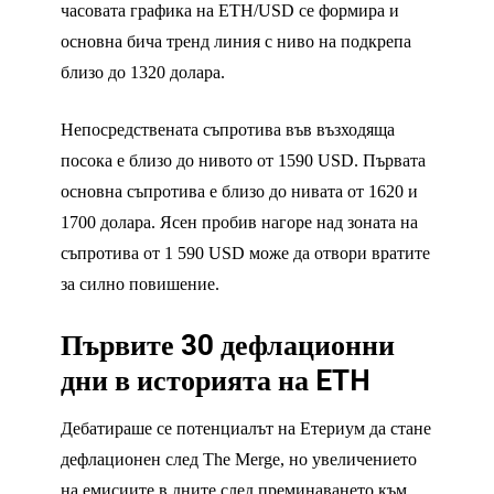
часовата графика на ETH/USD се формира и
основна бича тренд линия с ниво на подкрепа
близо до 1320 долара.
Непосредствената съпротива във възходяща
посока е близо до нивото от 1590 USD. Първата
основна съпротива е близо до нивата от 1620 и
1700 долара. Ясен пробив нагоре над зоната на
съпротива от 1 590 USD може да отвори вратите
за силно повишение.
Първите 30 дефлационни
дни в историята на ETH
Дебатираше се потенциалът на Етериум да стане
дефлационен след The Merge, но увеличението
на емисиите в дните след преминаването към