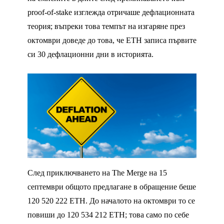
proof-of-stake изглежда отричаше дефлационната
теория; въпреки това темпът на изгаряне през
октомври доведе до това, че ETH записа първите
си 30 дефлационни дни в историята.
След приключването на The Merge на 15
септември общото предлагане в обращение беше
120 520 222 ETH. До началото на октомври то се
повиши до 120 534 212 ETH; това само по себе