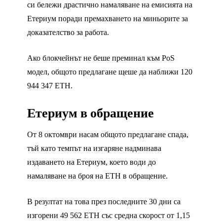
си бележи драстично намаляване на емисията на
Етериум поради премахването на миньорите за
доказателство за работа.
Ако блокчейнът не беше преминал към PoS
модел, общото предлагане щеше да наближи 120
944 347 ETH.
Етериум в обращение
От 8 октомври насам общото предлагане спада,
тъй като темпът на изгаряне надминава
издаването на Етериум, което води до
намаляване на броя на ETH в обращение.
В резултат на това през последните 30 дни са
изгорени 49 562 ETH със средна скорост от 1,15