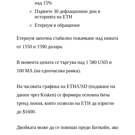
над 15%
Първите 30 дефлационни дни в
историята на ETH
Етериум в обращение
Етериум започна стабилно покачване над нивата
от 1550 и 1590 долара.
В момента цената се търгува над 1 580 USD и
100 МА (на едночасова рамка).
На часовата графика на ETH/USD (подаване на
данни чрез Kraken) се формира основна бича
тренд линия, която позволи на ETH да изригне
до $1600.
Двойката може да се повиши преди Биткойн, ако