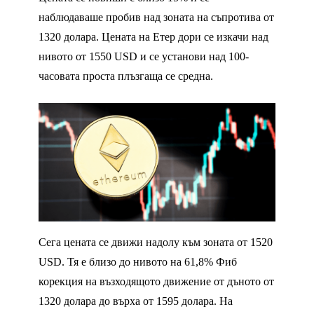
наблюдаваше пробив над зоната на съпротива от
1320 долара. Цената на Етер дори се изкачи над
нивото от 1550 USD и се установи над 100-
часовата проста плъзгаща се средна.
Сега цената се движи надолу към зоната от 1520
USD. Тя е близо до нивото на 61,8% Фиб
корекция на възходящото движение от дъното от
1320 долара до върха от 1595 долара. На