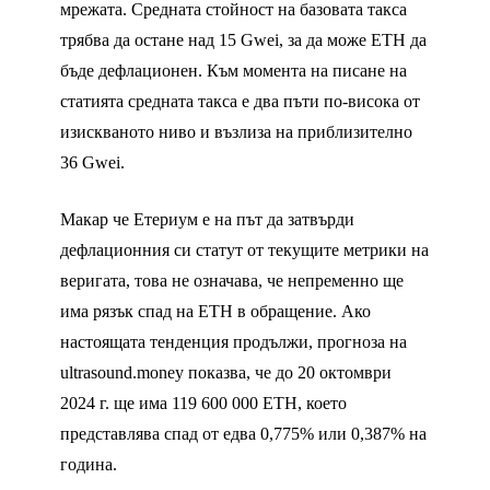
мрежата. Средната стойност на базовата такса
трябва да остане над 15 Gwei, за да може ETH да
бъде дефлационен. Към момента на писане на
статията средната такса е два пъти по-висока от
изискваното ниво и възлиза на приблизително
36 Gwei.
Макар че Етериум е на път да затвърди
дефлационния си статут от текущите метрики на
веригата, това не означава, че непременно ще
има рязък спад на ETH в обращение. Ако
настоящата тенденция продължи, прогноза на
ultrasound.money показва, че до 20 октомври
2024 г. ще има 119 600 000 ETH, което
представлява спад от едва 0,775% или 0,387% на
година.