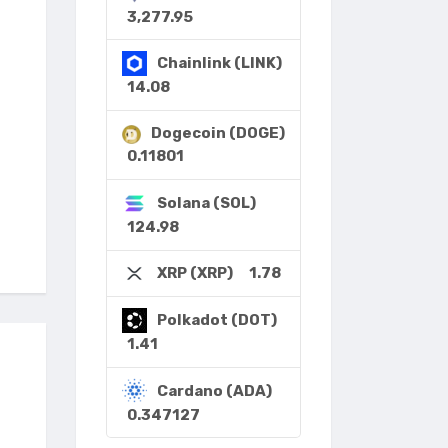
3,277.95
Chainlink (LINK)
14.08
Dogecoin (DOGE)
0.11801
Solana (SOL)
124.98
1.78
XRP (XRP)
Polkadot (DOT)
1.41
Cardano (ADA)
0.347127