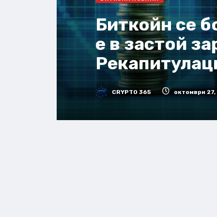
Биткойн се б
е в застой з
Рекапитулаци
CRYPTO 365
октомври 27,