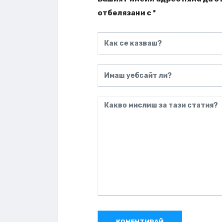
отбелязани с
*