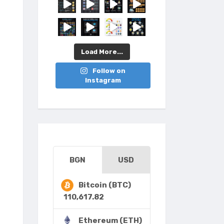
Load More...
Follow on
Instagram
BGN
USD
Bitcoin (BTC)
110,617.82
Ethereum (ETH)