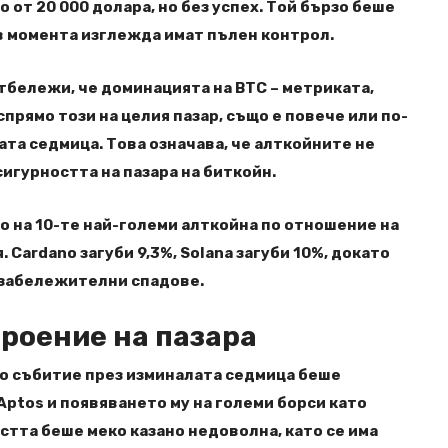
 от 20 000 долара, но без успех. Той бързо беше
в момента изглежда имат пълен контрол.
отбележи, че доминацията на BTC – метриката,
прямо този на целия пазар, също е повече или по-
ата седмица. Това означава, че алткойните не
сигурността на пазара на биткойн.
о на 10-те най-големи алткойна по отношение на
 Cardano загуби 9,3%, Solana загуби 10%, докато
а забележителни спадове.
роение на пазара
 събитие през изминалата седмица беше
Aptos и появяването му на големи борси като
остта беше меко казано недоволна, като се има