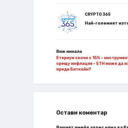
CRYPTO 365
Най-големият изто
Виж минала
Етериум скочи с 15% – инструмен
срещу инфлация – ETH може да и
преди Биткойн?
Остави коментар
Вашият имейл адрес няма да б