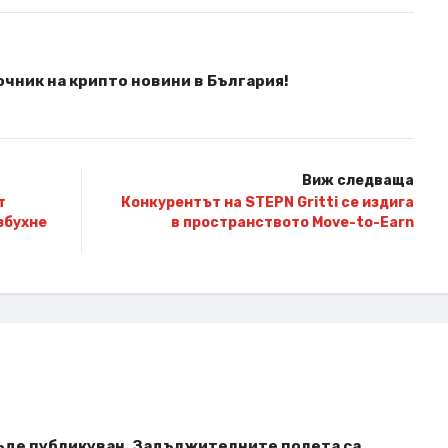
чник на крипто новини в България!
Виж следваща
т
Конкурентът на STEPN Gritti се издига
збухне
в пространството Move-to-Earn
ъде публикуван.
Задължителните полета са