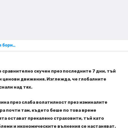
е бори…
 сравнително скучен през последните 7 дни, тъй
и ценови движения. Изглежда, че глобалните
нали над тях.
ина през слаба волатилност през изминалите
ра почти там, където беше по това време
та остават прекалено страховити, тъй като
леми и икономическите вълнения се настаняват.