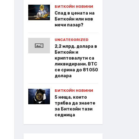
БИТКОЙН НОВИНИ
Спад в цената на
Биткойн или нов
мечи пазар?
UNCATEGORIZED
2,2 млрд. долара в
Биткойн и
криптовалути са
ликвидирани. BTC
се срина до 81 050
долара
БИТКОЙН НОВИНИ
5 неща, които
трябва да знаете
за Биткойн тази
седмица