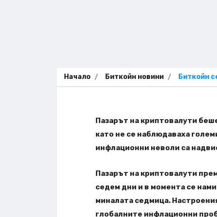
Начало
Биткойн новини
Биткойн с
Пазарът на криптовалути беше
като не се наблюдаваха голем
инфлационни
неволи са надвис
Пазарът на криптовалути прем
седем дни и в момента се нами
миналата седмица. Настроения
глобалните инфлационни проб