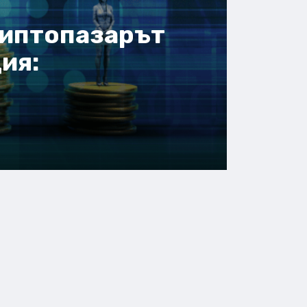
криптопазарът
ия: