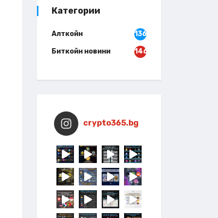
Категории
Алткойн
136
Биткойн новини
146
crypto365.bg