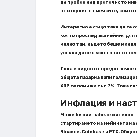
да пробие над критичното ниво
отхвърлен от мечките, които 
Интересно е също така да се 
която проследява нейния дял с
малко там, където беше минал
успяха да се възползват от не
Това е видно от представянет
общата пазарна капитализация.
XRP се понижи със 7%. Това с
Инфлация и наст
Може би най-забележителното
стартирането на мейннета на 
Binance, Coinbase и FTX. Общн