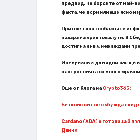
предвид, че борсите от най-в
факта, че дори нямаше ясно из
При все това глобалните инф
пазара на криптовалути. В О
достигна нива, невиждани пре
Интересно е да видим как ще 
настроенията са много мрачни
Още от блога на
Crypto365
:
Биткойн кит се събужда след
Cardano (ADA) е готова за 2 п
Данни