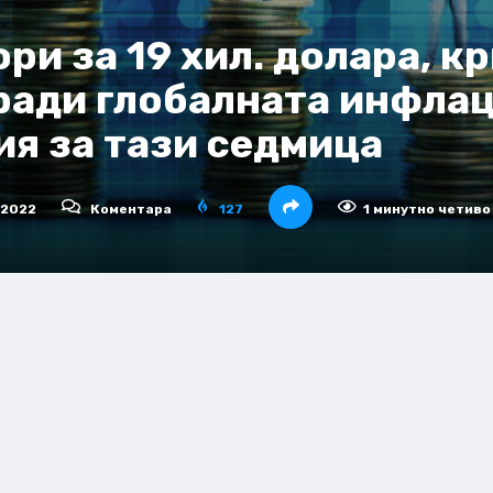
ори за 19 хил. долара, 
аради глобалната инфлац
я за тази седмица
 2022
Коментара
127
1 минутно четиво