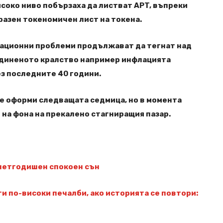
исоко ниво побързаха да листват APT, въпреки
разен токеномичен лист на токена.
лационни проблеми продължават да тегнат над
бединеното кралство например инфлацията
з последните 40 години.
се оформи следващата седмица, но в момента
 на фона на прекалено стагниращия пазар.
 петгодишен спокоен сън
ъти по-високи печалби, ако историята се повтори: