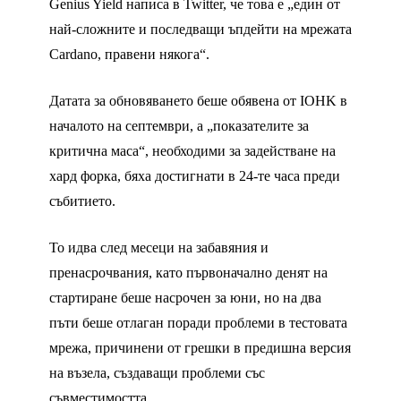
Genius Yield написа в Twitter, че това е „един от
най-сложните и последващи ъпдейти на мрежата
Cardano, правени някога“.
Датата за обновяването беше обявена от IOHK в
началото на септември, а „показателите за
критична маса“, необходими за задействане на
хард форка, бяха достигнати в 24-те часа преди
събитието.
То идва след месеци на забавяния и
пренасрочвания, като първоначално денят на
стартиране беше насрочен за юни, но на два
пъти беше отлаган поради проблеми в тестовата
мрежа, причинени от грешки в предишна версия
на възела, създаващи проблеми със
съвместимостта.