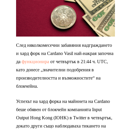
След няколкомесечни забавяния надграждането
и хард форк на Cardano Vasil най-накрая започна
да
функционира
от четвъртък в 21:44 ч. UTC,
като донесе „значителни подобрения в
производителността и възможностите“ на
блокчейна.
Успехът на хард форка на майннета на Cardano
беше обявен от блокчейн компанията Input
Output Hong Kong (IOHK) в Twitter в четвъртък,
докато други също наблюдаваха тикането на