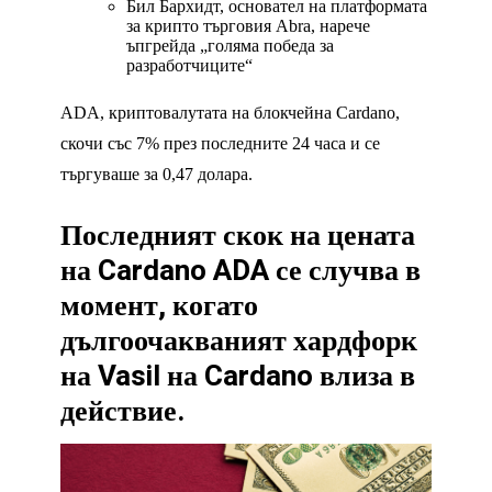
Бил Бархидт, основател на платформата
за крипто търговия Abra, нарече
ъпгрейда „голяма победа за
разработчиците“
ADA, криптовалутата на блокчейна Cardano,
скочи със 7% през последните 24 часа и се
търгуваше за 0,47 долара.
Последният скок на цената
на Cardano ADA се случва в
момент, когато
дългоочакваният хардфорк
на Vasil на Cardano влиза в
действие.