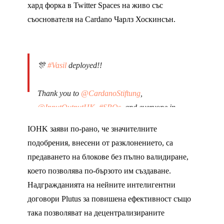
хард форка в Twitter Spaces на живо със
съоснователя на Cardano Чарлз Хоскинсън.
🎊
#Vasil
deployed!!
Thank you to
@CardanoStiftung
,
@InputOutputHK
,
#SPOs
, and everyone in
the
#Cardano
ecosystem that made it
IOHK заяви по-рано, че значителните
happen! 🎉
#CardanoCommunity
подобрения, внесени от разклонението, са
pic.twitter.com/p4oK2T9FMa
предаването на блокове без пълно валидиране,
което позволява по-бързото им създаване.
— Cardano Foundation (@CardanoStiftung)
September 22, 2022
Надгражданията на нейните интелигентни
договори Plutus за повишена ефективност също
така позволяват на децентрализираните