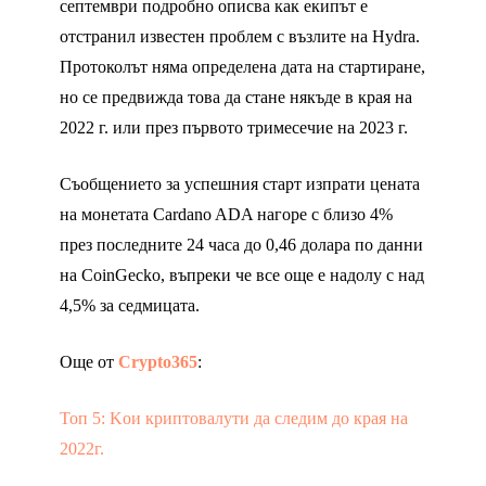
септември подробно описва как екипът е
отстранил известен проблем с възлите на Hydra.
Протоколът няма определена дата на стартиране,
но се предвижда това да стане някъде в края на
2022 г. или през първото тримесечие на 2023 г.
Съобщението за успешния старт изпрати цената
на монетата Cardano ADA нагоре с близо 4%
през последните 24 часа до 0,46 долара по данни
на CoinGecko, въпреки че все още е надолу с над
4,5% за седмицата.
Още от
Crypto365
:
Топ 5: Kои криптовалути да следим до края на
2022г.