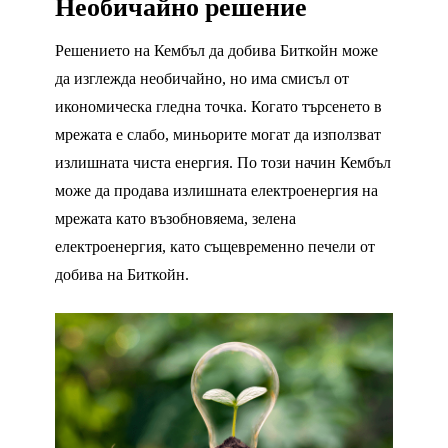
Необичайно решение
Решението на Кембъл да добива Биткойн може
да изглежда необичайно, но има смисъл от
икономическа гледна точка. Когато търсенето в
мрежата е слабо, миньорите могат да използват
излишната чиста енергия. По този начин Кембъл
може да продава излишната електроенергия на
мрежата като възобновяема, зелена
електроенергия, като същевременно печели от
добива на Биткойн.