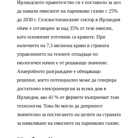
Ирландското правителство си е поставило за цел
да намали емисиите на парникови газове с 25%
до 2030 г. Селскостопанският сектор в Ирландия
обаче е отговорен за над 35% от тези емисии,
като основният източник са кравите. При
наличието на 7,3 милиона крави в страната
управлението на техните отпадъци по
екологичен начин е от решаващо значение.
Анаеробното разграждане е обещаващо
решение, което потенциално може да генерира
достатъчно електроенергия за всеки дом в
Ирландия, ако 41 % от фермите възприемат тази
технология. Това би могло да допринесе
значително за постигането на целите на страната
за намаляване на емисиите на парникови газове.