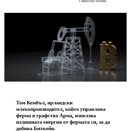
1 минутно четиво
БИТКОЙН НОВИНИ
Том Кембъл, ирландски
млекопроизводител, който управлява
ферма в графство Арма, използва
излишната енергия от фермата си, за да
добива Биткойн.