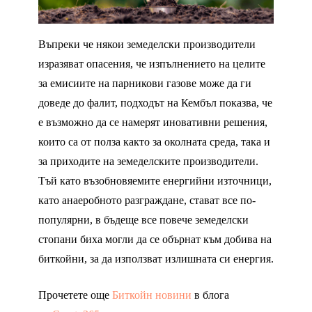
Въпреки че някои земеделски производители
изразяват опасения, че изпълнението на целите
за емисиите на парникови газове може да ги
доведе до фалит, подходът на Кембъл показва, че
е възможно да се намерят иновативни решения,
които са от полза както за околната среда, така и
за приходите на земеделските производители.
Тъй като възобновяемите енергийни източници,
като анаеробното разграждане, стават все по-
популярни, в бъдеще все повече земеделски
стопани биха могли да се обърнат към добива на
биткойни, за да използват излишната си енергия.
Прочетете още
Биткойн новини
в блога