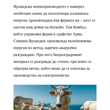
Ирландски млекопроизводител е намерил
необичаен начин да оползотвори излишната
енергия, произвеждана във фермата му – като се
насочи към добив на биткойн. Том Кембъл,
който управлява ферма в графство Арма,
Северна Ирландия, произвежда възобновяема
енергия по метод, наречен анаеробно
разграждане. При него биоразградимият
материал се разгражда до степен, при която се
образува метан, който може да се използва за
производство на електроенергия.