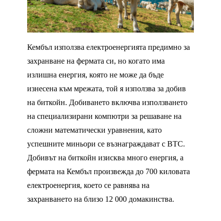
Кембъл използва електроенергията предимно за
захранване на фермата си, но когато има
излишна енергия, която не може да бъде
изнесена към мрежата, той я използва за добив
на биткойн. Добиването включва използването
на специализирани компютри за решаване на
сложни математически уравнения, като
успешните миньори се възнаграждават с BTC.
Добивът на биткойн изисква много енергия, а
фермата на Кембъл произвежда до 700 киловата
електроенергия, което се равнява на
захранването на близо 12 000 домакинства.