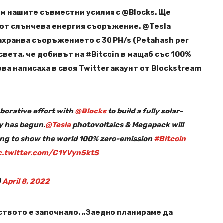
м нашите съвместни усилия с @Blocks. Ще
 от слънчева енергия съоръжение. @Tesla
ахранва съоръжението с 30 PH/s (Petahash per
света, че добивът на #Bitcoin в мащаб със 100%
ва написаха в своя Twitter акаунт от Blockstream
aborative effort with
@Blocks
to build a fully solar-
ty has begun.
@Tesla
photovoltaics & Megapack will
ming to show the world 100% zero-emission
#Bitcoin
c.twitter.com/C1YVyn5ktS
)
April 8, 2022
лството е започнало. „Заедно планираме да