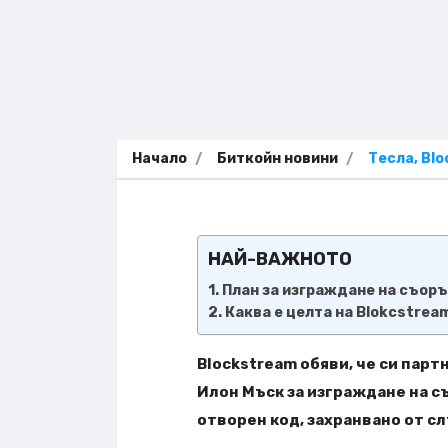
Начало
Биткойн новини
Тесла, Blo
НАЙ-ВАЖНОТО
План за изграждане на съор
Каква е целта на Blokcstrea
Blockstream обяви, че си партн
Илон Мъск за изграждане на с
отворен код, захранвано от сл