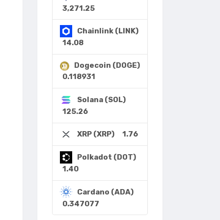
3,271.25
Chainlink (LINK)
14.08
Dogecoin (DOGE)
0.118931
Solana (SOL)
125.26
1.76
XRP (XRP)
Polkadot (DOT)
1.40
Cardano (ADA)
0.347077