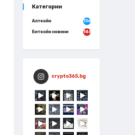
Категории
Алткойн
136
Биткойн новини
146
crypto365.bg