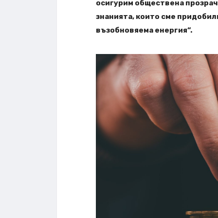
осигурим обществена прозрач
знанията, които сме придобил
възобновяема енергия“.