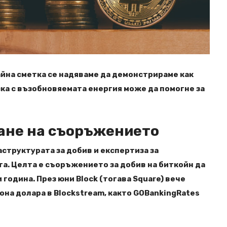
айна сметка се надяваме да демонстрираме как
ка с възобновяемата енергия може да помогне за
ане на съоръжението
структурата за добив и експертиза за
та. Целта е съоръжението за добив на биткойн да
година. През юни Block (тогава Square) вече
она долара в Blockstream, както GOBankingRates