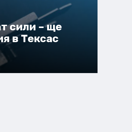
т сили – ще
я в Тексас