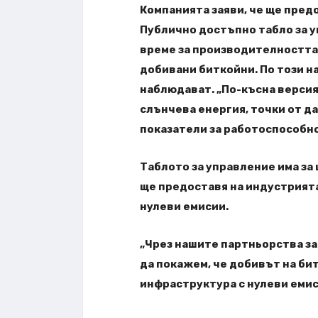
Компанията заяви, че ще пред
Публично достъпно табло за у
време за производителността
добивани биткойни. По този н
наблюдават. „По-късна версия
слънчева енергия, точки от д
показатели за работоспособно
Таблото за управление има за 
ще предоставя на индустрията
нулеви емисии.
„Чрез нашите партньорства за 
да покажем, че добивът на би
инфраструктура с нулеви емис