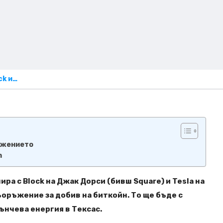
ck и…
ъжението
m
ира с Block на Джак Дорси (бивш Square) и Tesla на
ъоръжение за добив на биткойн. То ще бъде с
ънчева енергия в Тексас.