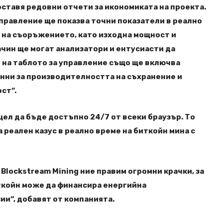
оставя редовни отчети за икономиката на проекта.
правление ще показва точни показатели в реално
 на съоръжението, като изходна мощност и
ачин ще могат анализатори и ентусиасти да
 на таблото за управление също ще включва
анни за производителността на съхранение и
ст“.
цел да бъде достъпно 24/7 от всеки браузър. То
 реален казус в реално време на биткойн мина с
Blockstream Mining ние правим огромни крачки, за
ткойн може да финансира енергийна
ии“, добавят от компанията.