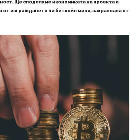
ност. Ще споделяме икономиката на проекта и
и от изграждането на биткойн мина, захранвана от