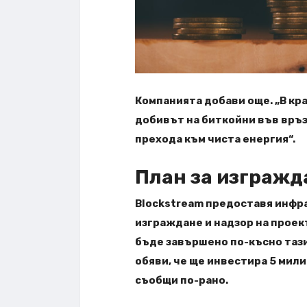
Компанията добави още. „В кр
добивът на биткойни във връз
прехода към чиста енергия“.
План за изгражд
Blockstream предоставя инфра
изграждане и надзор на проек
бъде завършено по-късно тази 
обяви, че ще инвестира 5 мили
съобщи по-рано.