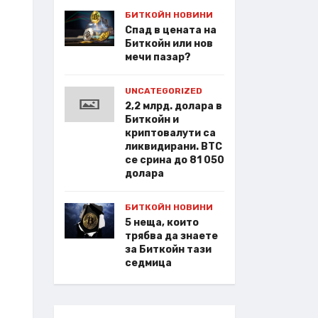
БИТКОЙН НОВИНИ
Спад в цената на
Биткойн или нов
мечи пазар?
UNCATEGORIZED
2,2 млрд. долара в
Биткойн и
криптовалути са
ликвидирани. BTC
се срина до 81 050
долара
БИТКОЙН НОВИНИ
5 неща, които
трябва да знаете
за Биткойн тази
седмица