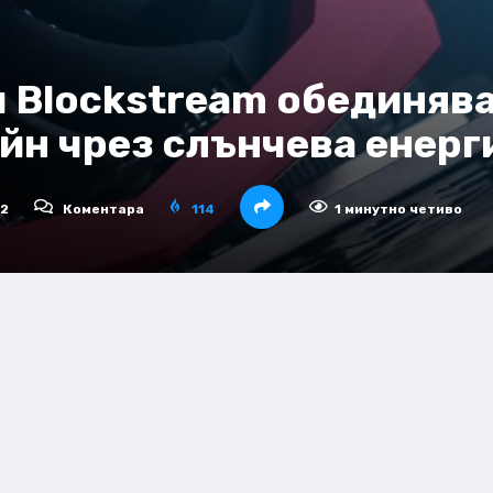
 и Blockstream обединява
йн чрез слънчева енерги
22
Коментара
114
1 минутно четиво