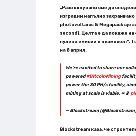
„Развълнувани сме да сподели
изградим напълно захранвано
photovoltaics & Megapack ще з
second). Целта е да покаже на 
нулеви емисии е възможен“. То
на 8 април.
We’re excited to share our coll
powered
#BitcoinMining
facili
power the 30 PH/s facility, ai
mining at scale is viable. ☀️🔋
pi
— Blockstream (@Blockstream
Blockstream каза, че строите