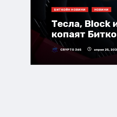
БИТКОЙН НОВИНИ
НОВИНИ
Тесла, Block
копаят Битко
CRYPTO 365
април 25, 20