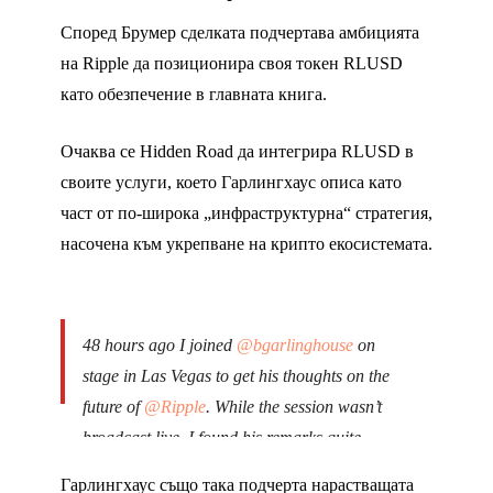
Според Брумер сделката подчертава амбицията
на Ripple да позиционира своя токен RLUSD
като обезпечение в главната книга.
Очаква се Hidden Road да интегрира RLUSD в
своите услуги, което Гарлингхаус описа като
част от по-широка „инфраструктурна“ стратегия,
насочена към укрепване на крипто екосистемата.
48 hours ago I joined
@bgarlinghouse
on
stage in Las Vegas to get his thoughts on the
future of
@Ripple
. While the session wasn’t
broadcast live, I found his remarks quite
interesting, and worth a tweet.
Гарлингхаус също така подчерта нарастващата