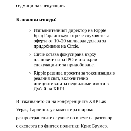
седмици на спекулации.
Ключови изводи:
Изпълнителният директор на Ripple
Брад Гарлингхаус отрече слуховете за
оферта от 10–20 милиарда долара за
придобиване на Circle.
Circle остава фокусирана върху
плановете си за IPO и отхвърли
спекулациите за придобиване.
Ripple развива проекти за токенизация в
реалния свят, включително
инициативата за недвижими имоти в
Дубай на XRPL.
В изказването си на конференцията XRP Las
Vegas, Гарлингхаус коментира широко
разпространените слухове по време на разговор
с експерта по финтех политики Крис Брумер.