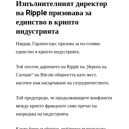
Изпълнителният директор
на Ripple призовава за
единство в крипто
индустрията
Накрая, Гарлингхаус призова за по-голямо
единство в крипто индустрията.
Той посочи дарението на Ripple на „Черепа на
Сатоши“ на Bitcoin общността като жест,
насочен към насърчаване на сътрудничеството.
Той предупреди, че продължаващите конфликти
между крипто фракциите само пречат на
напредъка на индустрията.
Както беше съобщено, публично търгуваната