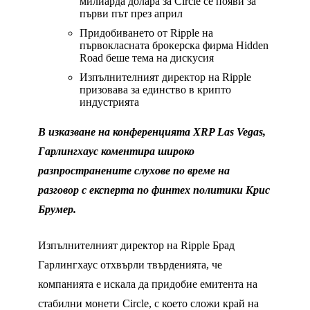
милиарда долара за Circle се появи за
първи път през април
Придобиването от Ripple на
първокласната брокерска фирма Hidden
Road беше тема на дискусия
Изпълнителният директор на Ripple
призовава за единство в крипто
индустрията
В изказване на конференцията XRP Las Vegas,
Гарлингхаус коментира широко
разпространените слухове по време на
разговор с експерта по финтех политики Крис
Брумер.
Изпълнителният директор на Ripple Брад
Гарлингхаус отхвърли твърденията, че
компанията е искала да придобие емитента на
стабилни монети Circle, с което сложи край на