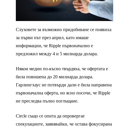
Слуховете за възможно придобиване се появиха
за първи път през април, като имаше
информации, че Ripple първоначално е
предложил между 4 и 5 милиарда долара.
Някои медии по-късно твърдяха, че офертата е
била повишена до 20 милиарда долара.
Гарлингхаус не потвърди дали е била направена
първоначална оферта, но ясно посочи, че Ripple
не преследва пълно поглъщане.
Circle също се опита да опровергае
спекулациите, заявявайки, че остава фокусирана