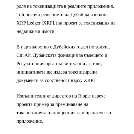
роля на токенизацията в реалните приложения.
Quick overview/takeaways:
Той посочи решението на Дубай да използва
XRP Ledger (XRPL) за проект за токенизация на
· Brad was unequivocal that Ripple didn't
недвижими имоти.
pursue…
pic.twitter.com/6a3lI8DZZj
В партньорство с Дубайския отдел по земята,
— Chris Brummer (@ChrisBrummerDr)
June 3, 2025
Ctrl Alt, Дубайската фондация за бъдещето и
Регулаторния орган за виртуални активи,
инициативата ще издава токенизирани
документи за собственост върху XRPL.
Изпълнителният директор на Ripple нарече
проекта пример за преминаване на
токенизацията от концепция към практическо
приложение.