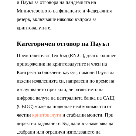
и Пауъл за отговора на пандемията на
Министерството на финансите и Федералния
резерв, включваше няколко въпроса за
криптовалутите.
Категоричен отговор на Пауъл
Представителят Тед Бъд (RN.C.), дългогодишен
привърженик на криптовалутите и член на
Конгреса за блокчейн каукус, помоли Пауъл да
изясни изявленията си, направени по време на
изслушването през юли, че развитието на
цифрова валута на централната банка на САЩ
(CBDC) може да подкопае необходимостта от
частни
криптовалути
и стабилни монети. При
директно задаване от Буд дали възнамерява да
„забрани или ограничи използването на