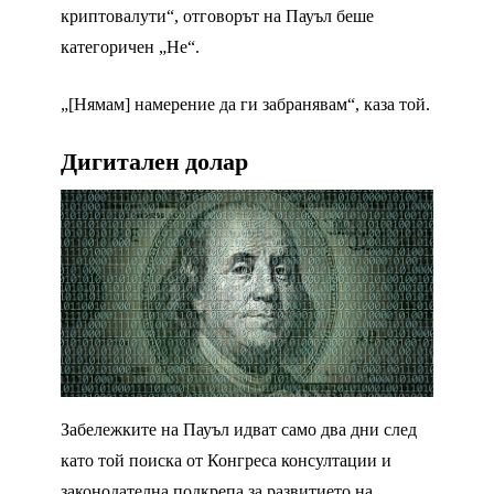
криптовалути“, отговорът на Пауъл беше
категоричен „Не“.
„[Нямам] намерение да ги забранявам“, каза той.
Дигитален долар
Забележките на Пауъл идват само два дни след
като той поиска от Конгреса консултации и
законодателна подкрепа за развитието на