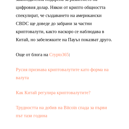
цифровия долар. Някои от крипто общността
спекулират, че създаването на американски
CBDC ще доведе до забрани за частни
криптовалути, както наскоро се наблюдава в
Китай, но забележките на Пауъл показват друго.
Още от блога на
Crypto365
:
Русия признава криптовалутите като форма на
валута
Как Китай регулира криптовалутите?
Трудността на добив на Bitcoin спада за първи
път тази година