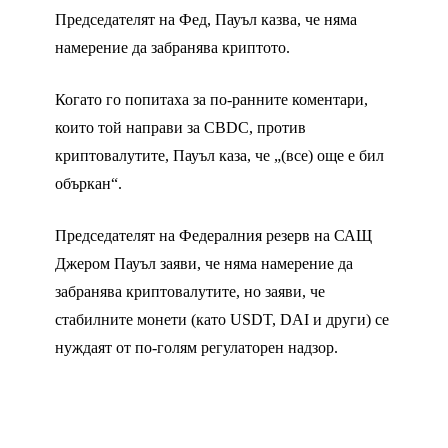
Председателят на Фед, Пауъл казва, че няма
намерение да забранява криптото.
Когато го попитаха за по-ранните коментари,
които той направи за CBDC, против
криптовалутите, Пауъл каза, че „(все) още е бил
объркан“.
Председателят на Федералния резерв на САЩ
Джером Пауъл заяви, че няма намерение да
забранява криптовалутите, но заяви, че
стабилните монети (като USDT, DAI и други) се
нуждаят от по-голям регулаторен надзор.