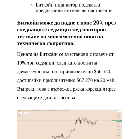
Биткойн индикатор подсказва
предпазливи възходящи настроения
Биткойн може да падне с поне 20% през
следващите седмици след повторно
тестване на многомесечно ниво на
техническа съпротива.
Цената на Биткойн се възстанови с повече от
19% три седмици, след като достигна
двумесечно дъно от приблизително $56 550,
достигайки приблизително $67 270 на 20 май.
Въпреки това е възможна рязка корекция през
следващите дни въз основа.