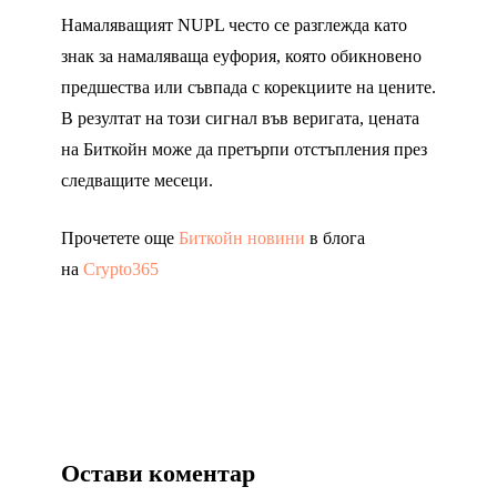
Намаляващият NUPL често се разглежда като
знак за намаляваща еуфория, която обикновено
предшества или съвпада с корекциите на цените.
В резултат на този сигнал във веригата, цената
на Биткойн може да претърпи отстъпления през
следващите месеци.
Прочетете още
Биткойн новини
в блога
на
Crypto365
Остави коментар