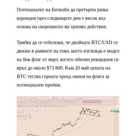
Потенциалът на Биткойн да претърпи рязка
корекция през следващите дни е висок въз
основа на скорошното му ценово действие.
Трябва да се отбележи, че двойката BTC/USD се
движи в рамките на това, което изглежда е модел
на бик флаг от март, когато обнови рекордния си
връх до около $73 800. Към 20 май цената на
BTC тества горната тренд линия на флага за
потенциален пробив.