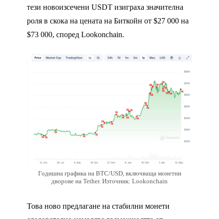
тези новоизсечени USDT изиграха значителна
роля в скока на цената на Биткойн от $27 000 на
$73 000, според Lookonchain.
Годишна графика на BTC/USD, включваща монетни
дворове на Tether. Източник: Lookonchain
Това ново предлагане на стабилни монети