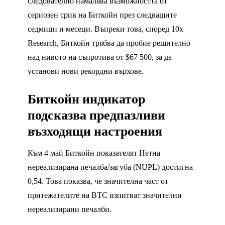
следователно намалява възможността от
сериозен срив на Биткойн през следващите
седмици и месеци. Въпреки това, според 10x
Research, Биткойн трябва да пробие решително
над нивото на съпротива от $67 500, за да
установи нови рекордни върхове.
Биткойн индикатор
подсказва предпазливи
възходящи настроения
Към 4 май Биткойн показателят Нетна
нереализирана печалба/загуба (NUPL) достигна
0,54. Това показва, че значителна част от
притежателите на BTC изпитват значителни
нереализирани печалби.