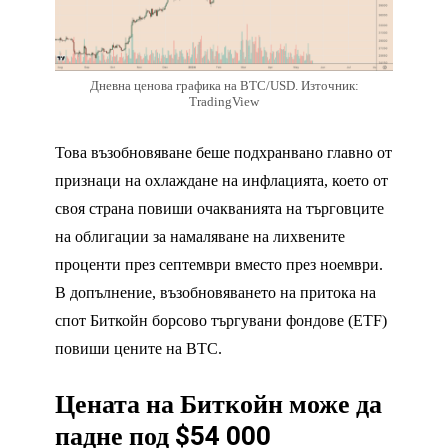
Дневна ценова графика на BTC/USD. Източник:
TradingView
Това възобновяване беше подхранвано главно от
признаци на охлаждане на инфлацията, което от
своя страна повиши очакванията на търговците
на облигации за намаляване на лихвените
проценти през септември вместо през ноември.
В допълнение, възобновяването на притока на
спот Биткойн борсово търгувани фондове (ETF)
повиши цените на BTC.
Цената на Биткойн може да
падне под $54 000