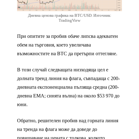
Дневна ценова графика на BTC/USD. Източник:
TradingView
При опитите за пробив обаче липсва адекватен
обем на търговия, което увеличава
възможностите на BTC да претърпи оттегляне.
В този случай следващата низходяща цел е
долната тренд линия на флага, съвпадаща с 200-
дневната експоненциална пълзяща средна (200-
дневна EMA; синята вълна) на около $53 970 до
юни.
Обратно, решителен пробив над горната линия
на тренда на флага може да доведе до
повишаване на цената с толкова, колкото