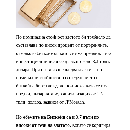
По номинална стойност златото би трябвало да
съставлява по-висок процент от портфейлите,
отколкото биткойнът, като се има предвид, че за
инвестиционни цели се държат около 3,3 трлн.
долара. При сравняване на двата актива по
номинални стойности разпределението на
биткойна би изглеждало по-ниско, като се има
предвид пазарната му капитализация от 1,3
трлн. долара, заявиха от JPMorgan.
Но обемите на Биткойн са и 3,7 пъти по-
високи от тези на златото.
Когато се коригира