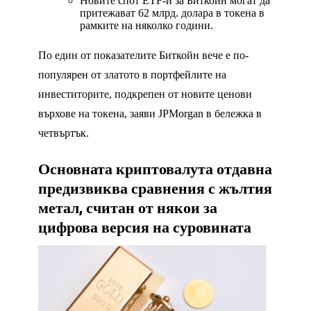
Новите спот ETF-и за Биткойн могат да
притежават 62 млрд. долара в токена в
рамките на няколко години.
По един от показателите Биткойн вече е по-
популярен от златото в портфейлите на
инвеститорите, подкрепен от новите ценови
върхове на токена, заяви JPMorgan в бележка в
четвъртък.
Основната криптовалута отдавна
предизвиква сравнения с жълтия
метал, считан от някои за
цифрова версия на суровината