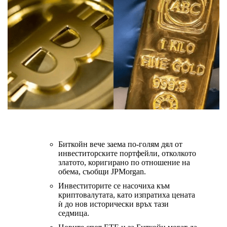
Биткойн вече заема по-голям дял от
инвеститорските портфейли, отколкото
златото, коригирано по отношение на
обема, съобщи JPMorgan.
Инвеститорите се насочиха към
криптовалутата, като изпратиха цената
ѝ до нов исторически връх тази
седмица.