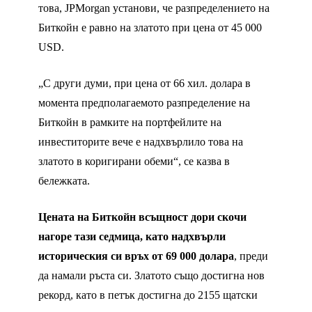
това, JPMorgan установи, че разпределението на
Биткойн е равно на златото при цена от 45 000
USD.
„С други думи, при цена от 66 хил. долара в
момента предполагаемото разпределение на
Биткойн в рамките на портфейлите на
инвеститорите вече е надхвърлило това на
златото в коригирани обеми“, се казва в
бележката.
Цената на Биткойн всъщност дори скочи
нагоре тази седмица, като надхвърли
историческия си връх от 69 000 долара
, преди
да намали ръста си. Златото също достигна нов
рекорд, като в петък достигна до 2155 щатски