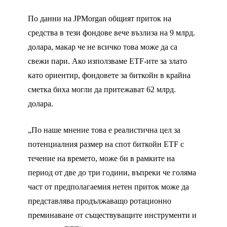
По данни на JPMorgan общият приток на
средства в тези фондове вече възлиза на 9 млрд.
долара, макар че не всичко това може да са
свежи пари. Ако използваме ETF-ите за злато
като ориентир, фондовете за биткойн в крайна
сметка биха могли да притежават 62 млрд.
долара.
„По наше мнение това е реалистична цел за
потенциалния размер на спот биткойн ETF с
течение на времето, може би в рамките на
период от две до три години, въпреки че голяма
част от предполагаемия нетен приток може да
представлява продължаващо ротационно
преминаване от съществуващите инструменти и