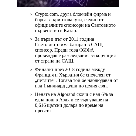
Crypto.com, друга блокчейн фирма и
борса за криптовалути, е един от
официалните спонсори на Световното
първенство в Катар.
За първи път от 2011 година
Световното има базиран в САЩ
спонсор. Преди това ФИФА
провеждаше разследвания за корупция
от страна на САЩ.
Финалът през 2018 година между
Франция и Хърватия бе спечелен от
„петлите“. Тогава той бе наблюдаван от
над 1 милиард души по целия свят.
Цената на Algorand скочи с над 6% за
една нощ в Азия и се търгуваше на
0,616 щатски долара по време на
пресата.