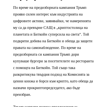
По време на предизборната кампания Тръмп
прояви силен интерес към индустрията на
цифровите активи, заявявайки, че намеренията
му са да превърне САЩ в „криптостолица на
планетата и Биткойн суперсила на света“. Той
подкрепи добива на Биткойн и обеща да защити
правата на самонаблюдение. По време на
предизборната си кампания Тръмп дори
купуваше бургери за посетителите на ресторанта
с помощта на Биткойн. Той също така
разкритикува твърдия подход на Комисията за
ценни книжа и борси към крипто, като обеща да
назначи прокриптопредседател, ако бъде
преизбран.
Тръмп направи редица предложения за