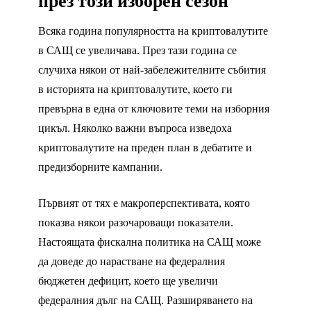
през този изборен сезон
Всяка година популярността на криптовалутите
в САЩ се увеличава. През тази година се
случиха някои от най-забележителните събития
в историята на криптовалутите, което ги
превърна в една от ключовите теми на изборния
цикъл. Няколко важни въпроса изведоха
криптовалутите на преден план в дебатите и
предизборните кампании.
Първият от тях е макроперспективата, която
показва някои разочароващи показатели.
Настоящата фискална политика на САЩ може
да доведе до нарастване на федералния
бюджетен дефицит, което ще увеличи
федералния дълг на САЩ. Разширяването на