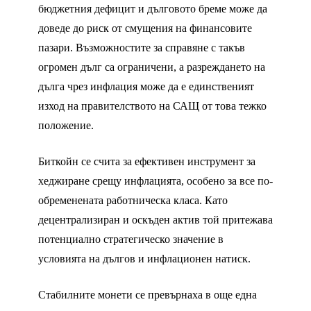
бюджетния дефицит и дълговото бреме може да
доведе до риск от смущения на финансовите
пазари. Възможностите за справяне с такъв
огромен дълг са ограничени, а разреждането на
дълга чрез инфлация може да е единственият
изход на правителството на САЩ от това тежко
положение.
Биткойн се счита за ефективен инструмент за
хеджиране срещу инфлацията, особено за все по-
обременената работническа класа. Като
децентрализиран и оскъден актив той притежава
потенциално стратегическо значение в
условията на дългов и инфлационен натиск.
Стабилните монети се превърнаха в още една