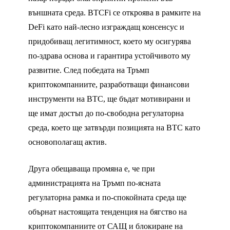
външната среда. BTCFi се откроява в рамките на
DeFi като най-лесно изграждащ консенсус и
придобиващ легитимност, което му осигурява
по-здрава основа и гарантира устойчивото му
развитие. След победата на Тръмп
криптокомпаниите, разработващи финансови
инструменти на BTC, ще бъдат мотивирани и
ще имат достъп до по-свободна регулаторна
среда, което ще затвърди позицията на BTC като
основополагащ актив.
Друга обещаваща промяна е, че при
администрацията на Тръмп по-ясната
регулаторна рамка и по-спокойната среда ще
обърнат настоящата тенденция на бягство на
криптокомпаниите от САЩ и блокиране на