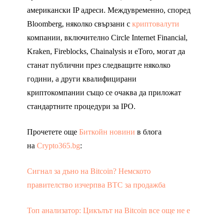
американски IP адреси. Междувременно, според
Bloomberg, няколко свързани с
криптовалути
компании, включително Circle Internet Financial,
Kraken, Fireblocks, Chainalysis и eToro, могат да
станат публични през следващите няколко
години, а други квалифицирани
криптокомпании също се очаква да приложат
стандартните процедури за IPO.
Прочетете още
Биткойн новини
в блога
на
Crypto365.bg
:
Сигнал за дъно на Bitcoin? Немското
правителство изчерпва BTC за продажба
Топ анализатор: Цикълът на Bitcoin все още не е