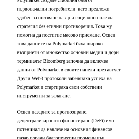
Polymarket създаде стабилна база от
първоначални потребители, като предложи
удобен за ползване пазар и социално полезна
стратегия без етични противоречия. Това му
помогна да постигне масово приемане. Освен
това данните на Polymarket бяха широко
възприети от множество основни медии и дори
терминалът Bloomberg започна да включва
данни от Polymarket в своите панели през август.
Други Web3 протоколи забелязаха успеха на
Polymarket и стартираха свои собствени
инструменти за залагане.
Освен пазарите за прогнозиране,
децентрализираното финансиране (DeFi) има
потенциал да навлезе на основния финансов
пазар поради благоприятни промени във