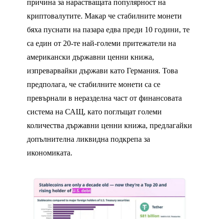
причина за нарастващата популярност на
криптовалутите. Макар че стабилните монети
бяха пуснати на пазара едва преди 10 години, те
са един от 20-те най-големи притежатели на
американски държавни ценни книжа,
изпреварвайки държави като Германия. Това
предполага, че стабилните монети са се
превърнали в неразделна част от финансовата
система на САЩ, като поглъщат големи
количества държавни ценни книжа, предлагайки
допълнителна ликвидна подкрепа за
икономиката.