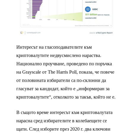
Интересът на гласоподавателите към
криптовалутите недвусмислено нараства.
Национално проучване, проведено по поръчка
на Grayscale от The Harris Poll, показа, че повече
от половината избиратели са по-склонни да
гласуват за кандидат, който е „информиран за
криптовалутите“, отколкото за такъв, който не е.
В същото време интересът към криптовалутата
нарасна сред избирателите в колебаещите се
щати. След изборите през 2020 г. два ключови