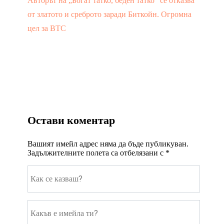
Авторът на „Богат татко, беден татко“ се отказва
от златото и среброто заради Биткойн. Огромна
цел за BTC
Остави коментар
Вашият имейл адрес няма да бъде публикуван.
Задължителните полета са отбелязани с
*