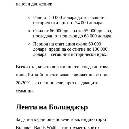
ценови движения:
Рали от 50 000 долара до тогавашния
исторически връх от 74 000 долара.
Спад от 66 000 долара до 55 000 долара,
последван от нов скок до 68 000 долара.
Период на стагнация около 60 000
долара, преди да се стигне до 100 000
долара – сегашния исторически връх.
Всеки път, когато волатилността спада до това
ниво, Биткойн преживяваше движение от поне
20-30%, ако не и повече, през следващите
седмици.
Ленти на Болинджър
За да потвърди още повече това, индикаторът
Bollinger Bands Width – инструмент, който