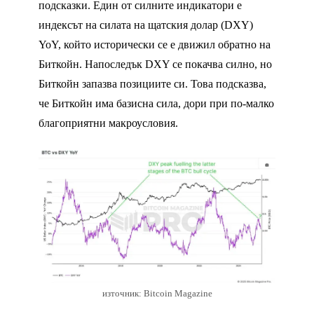
подсказки. Един от силните индикатори е
индексът на силата на щатския долар (DXY)
YoY, който исторически се е движил обратно на
Биткойн. Напоследък DXY се покачва силно, но
Биткойн запазва позициите си. Това подсказва,
че Биткойн има базисна сила, дори при по-малко
благоприятни макроусловия.
източник: Bitcoin Magazine