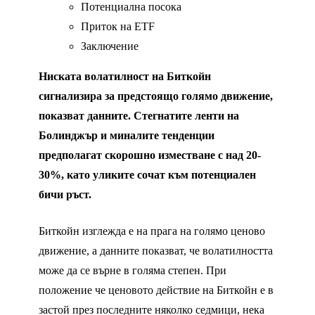
Потенциална посока
Приток на ETF
Заключение
Ниската волатилност на Биткойн
сигнализира за предстоящо голямо движение,
показват данните. Стегнатите ленти на
Болинджър и миналите тенденции
предполагат скорошно изместване с над 20-
30%, като уликите сочат към потенциален
бичи ръст.
Биткойн изглежда е на прага на голямо ценово
движение, а данните показват, че волатилността
може да се върне в голяма степен. При
положение че ценовото действие на Биткойн е в
застой през последните няколко седмици, нека