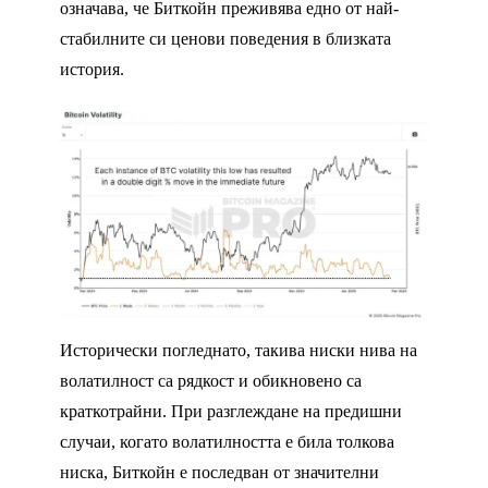
означава, че Биткойн преживява едно от най-
стабилните си ценови поведения в близката
история.
Исторически погледнато, такива ниски нива на
волатилност са рядкост и обикновено са
краткотрайни. При разглеждане на предишни
случаи, когато волатилността е била толкова
ниска, Биткойн е последван от значителни