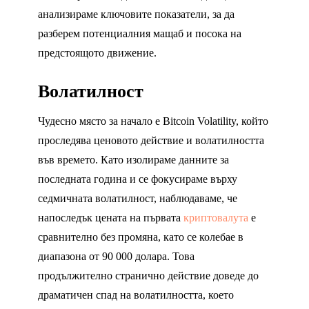
анализираме ключовите показатели, за да
разберем потенциалния мащаб и посока на
предстоящото движение.
Волатилност
Чудесно място за начало е Bitcoin Volatility, който
проследява ценовото действие и волатилността
във времето. Като изолираме данните за
последната година и се фокусираме върху
седмичната волатилност, наблюдаваме, че
напоследък цената на първата
криптовалута
е
сравнително без промяна, като се колебае в
диапазона от 90 000 долара. Това
продължително странично действие доведе до
драматичен спад на волатилността, което