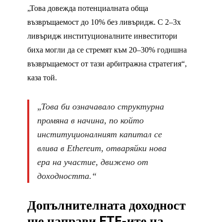
„Това довежда потенциалната обща
възвръщаемост до 10% без ливъридж. С 2–3x
ливъридж институционалните инвеститори
биха могли да се стремят към 20–30% годишна
възвръщаемост от тази арбитражна стратегия“,
каза той.
„Това би означавало структурна
промяна в начина, по който
институционалният капитал се
влива в Ethereum, отваряйки нова
ера на участие, движено от
доходността.“
Допълнителната доходност
ще направи ETF-ите на