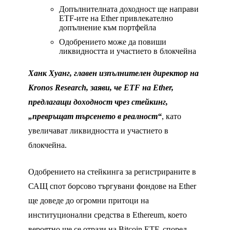
Допълнителната доходност ще направи
ETF-ите на Ether привлекателно
допълнение към портфейла
Одобрението може да повиши
ликвидността и участието в блокчейна
Ханк Хуанг, главен изпълнителен директор на
Kronos Research, заяви, че ETF на Ether,
предлагащи доходност чрез стейкинг,
„превръщат търсенето в реалност“
, като
увеличават ликвидността и участието в
блокчейна.
Одобрението на стейкинга за регистрираните в
САЩ спот борсово търгувани фондове на Ether
ще доведе до огромни притоци на
институционални средства в Ethereum, което
вероятно ще се отрази на Bitcoin ETF, според