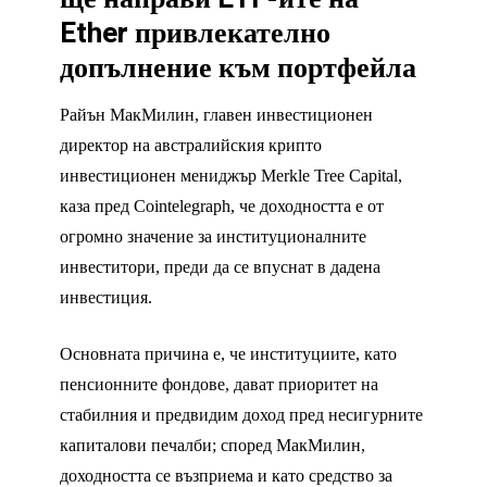
Ether привлекателно
допълнение към портфейла
Райън МакМилин, главен инвестиционен
директор на австралийския крипто
инвестиционен мениджър Merkle Tree Capital,
каза пред Cointelegraph, че доходността е от
огромно значение за институционалните
инвеститори, преди да се впуснат в дадена
инвестиция.
Основната причина е, че институциите, като
пенсионните фондове, дават приоритет на
стабилния и предвидим доход пред несигурните
капиталови печалби; според МакМилин,
доходността се възприема и като средство за