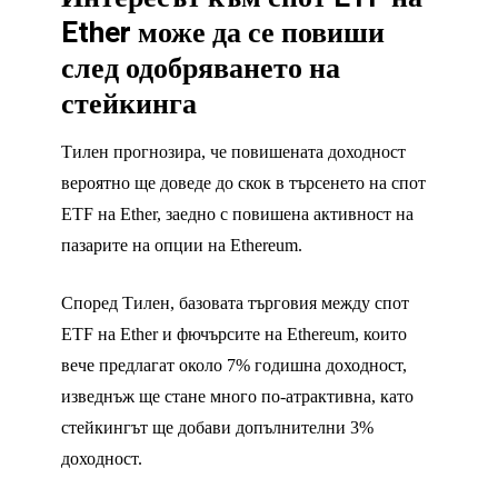
Ether може да се повиши
след одобряването на
стейкинга
Тилен прогнозира, че повишената доходност
вероятно ще доведе до скок в търсенето на спот
ETF на Ether, заедно с повишена активност на
пазарите на опции на Ethereum.
Според Тилен, базовата търговия между спот
ETF на Ether и фючърсите на Ethereum, които
вече предлагат около 7% годишна доходност,
изведнъж ще стане много по-атрактивна, като
стейкингът ще добави допълнителни 3%
доходност.