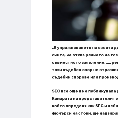
„В упражняването на своята д
счита, че отхвърлянето на тоз
съвместното заявление. „… ре
този съдебен спор не отразяв
съдебни спорове или произво
SEC все още не е публикувала
Камарата на представителите
който определя как SEC и нейн
фючърси на стоки, ще надзира