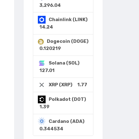
3,296.04
Chainlink (LINK)
14.24
Dogecoin (DOGE)
0.120219
Solana (SOL)
127.01
1.77
XRP (XRP)
Polkadot (DOT)
1.39
Cardano (ADA)
0.344534