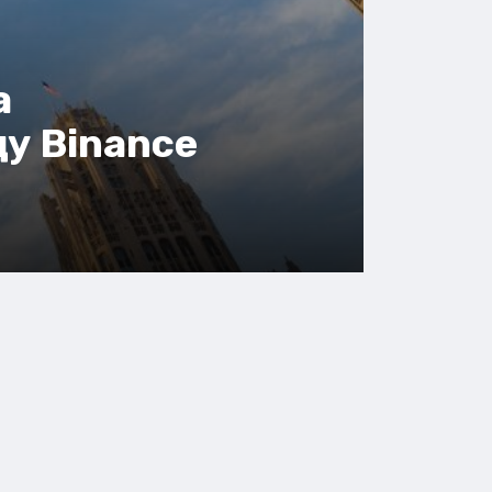
а
у Binance