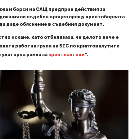
ижа и борси на САЩ предприе действия за
дишния си съдебен процес срещу криптоборсата
 да даде обяснение в съдебния документ.
тно искане, като отбелязаха, че делото вече е
овата работна група на SEC по криптовалутите
егулаторна рамка за
криптоактиви
“.