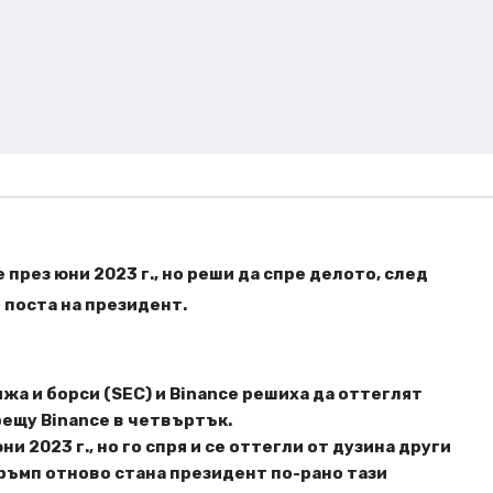
 през юни 2023 г., но реши да спре делото, след
 поста на президент.
жа и борси (SEC) и Binance решиха да оттеглят
ещу Binance в четвъртък.
и 2023 г., но го спря и се оттегли от дузина други
Тръмп отново стана президент по-рано тази