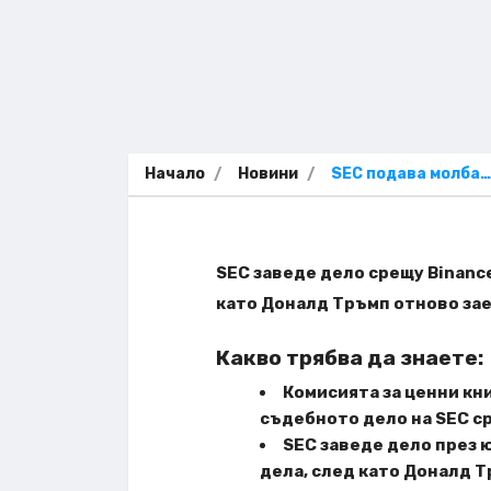
Начало
Новини
SEC подава молба…
SEC заведе дело срещу Binance
като Доналд Тръмп отново зае
Какво трябва да знаете:
Комисията за ценни кни
съдебното дело на SEC ср
SEC заведе дело през юн
дела, след като Доналд 