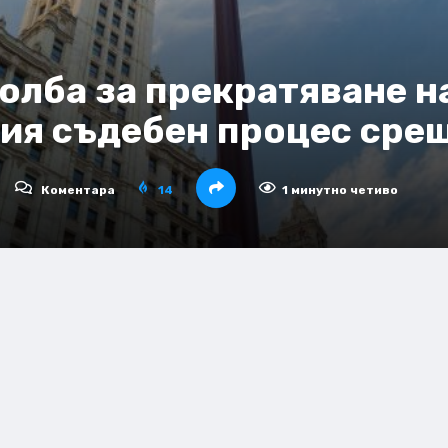
олба за прекратяване н
ия съдебен процес срещ
Коментара
14
1 минутно четиво