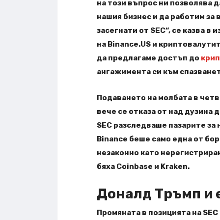
на този въпрос ни позволява 
нашия бизнес и да работим за
засегнати от SEC“, се казва в
на Binance.US и криптовалути
да предлагаме достъп до
крип
ангажимента си към спазванет
Подаването на молбата в четв
вече се отказа от над дузина 
SEC разследваше пазарите за
Binance беше само една от бор
незаконно като нерегистриран
бяха Coinbase и Kraken.
Доналд Тръмп и 
Промяната в позицията на SEC