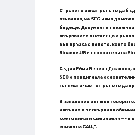
Страните искат делото да бъ
означава, че SEC няма да може
бъдеще. Документът включва и
свързаните с нея лица и ръко
във връзка с делото, което бе
Binance.US и основателя на Bi
Съдия Ейми Берман Джаксън, к
SEC е повдигнала основателни
голямата част от делото да п
В изявление външен говорител 
напълно е отхвърлила обвинен
което винаги сме знаели – че 
книжа на САЩ“.