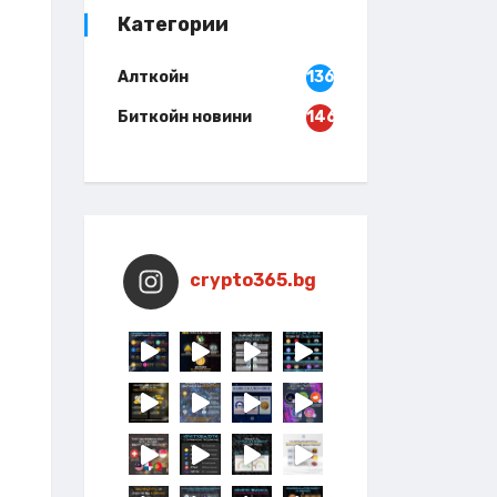
Категории
Алткойн
136
Биткойн новини
146
crypto365.bg