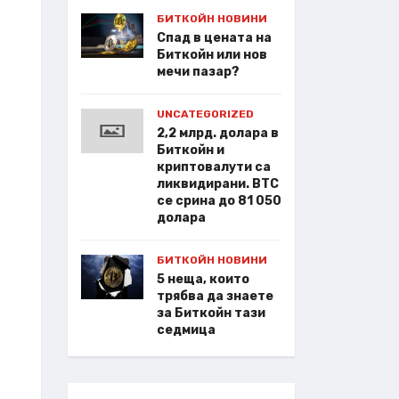
БИТКОЙН НОВИНИ
Спад в цената на
Биткойн или нов
мечи пазар?
UNCATEGORIZED
2,2 млрд. долара в
Биткойн и
криптовалути са
ликвидирани. BTC
се срина до 81 050
долара
БИТКОЙН НОВИНИ
5 неща, които
трябва да знаете
за Биткойн тази
седмица