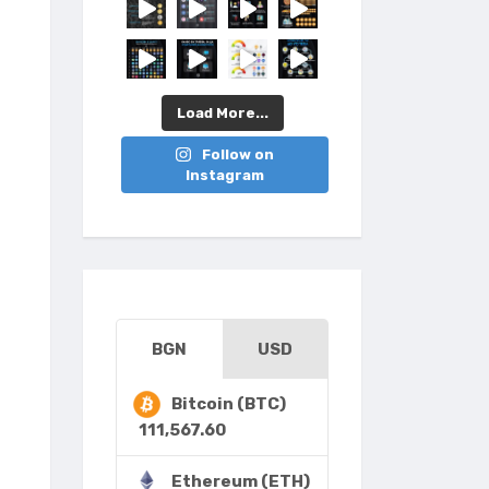
Load More...
Follow on
Instagram
BGN
USD
Bitcoin (BTC)
111,567.60
Ethereum (ETH)