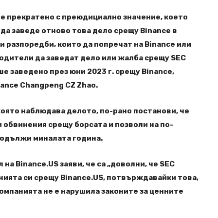
де прекратено с преюдициално значение, което
 да заведе отново това дело срещу Binance в
 разпоредби, които да попречат на Binance или
водители да заведат дело или жалба срещу SEC
ше заведено през юни 2023 г. срещу Binance,
nance Changpeng CZ Zhao.
оято наблюдава делото, по-рано постанови, че
 обвинения срещу борсата и позволи на по-
родължи миналата година.
на Binance.US заяви, че са „доволни, че SEC
ията си срещу Binance.US, потвърждавайки това,
компанията не е нарушила законите за ценните