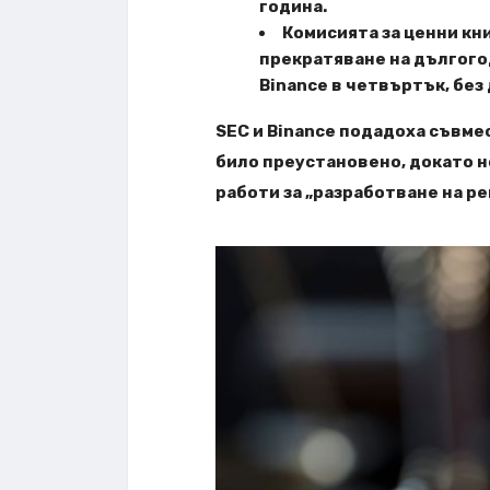
година.
Комисията за ценни кн
прекратяване на дългого
Binance в четвъртък, без
SEC и Binance подадоха съвмес
било преустановено, докато н
работи за „разработване на р