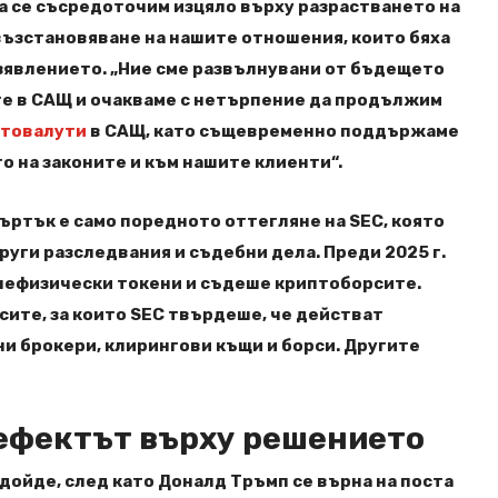
да се съсредоточим изцяло върху разрастването на
 възстановяване на нашите отношения, които бяха
 изявлението. „Ние сме развълнувани от бъдещето
те в САЩ и очакваме с нетърпение да продължим
товалути
в САЩ, като същевременно поддържаме
о на законите и към нашите клиенти“.
ъртък е само поредното оттегляне на SEC, която
други разследвания и съдебни дела. Преди 2025 г.
 нефизически токени и съдеше криптоборсите.
сите, за които SEC твърдеше, че действат
и брокери, клирингови къщи и борси. Другите
ефектът върху решението
 дойде, след като Доналд Тръмп се върна на поста