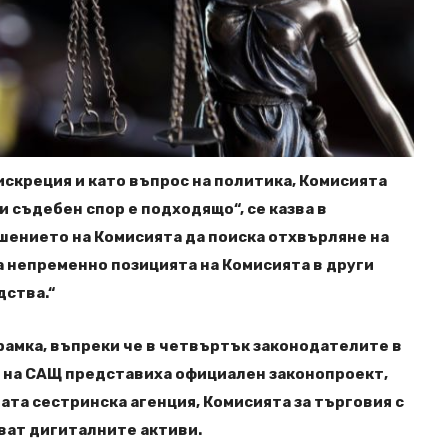
искреция и като въпрос на политика, Комисията
и съдебен спор е подходящо“, се казва в
шението на Комисията да поиска отхвърляне на
а непременно позицията на Комисията в други
дства.“
 рамка, въпреки че в четвъртък законодателите в
 на САЩ представиха официален законопроект,
ата сестринска агенция, Комисията за търговия с
ват дигиталните активи.