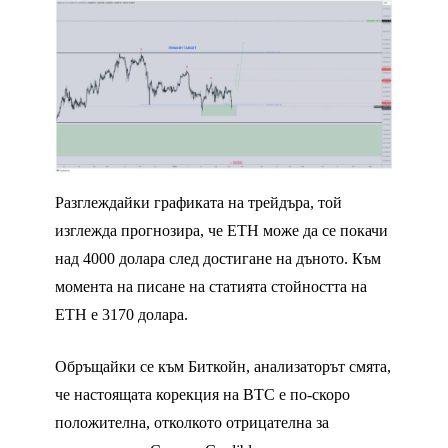
Разглеждайки графиката на трейдъра, той
изглежда прогнозира, че ETH може да се покачи
над 4000 долара след достигане на дъното. Към
момента на писане на статията стойността на
ETH е 3170 долара.
Обръщайки се към Биткойн, анализаторът смята,
че настоящата корекция на BTC е по-скоро
положителна, отколкото отрицателна за