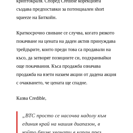
криптокраля. Според Credible корекцията
създава предпоставки за потенциален short
squeeze на Биткойн.
Краткосрочно свиване се случва, когато рязкото
покачване на цената на даден актив принуждава
трейдърите, които преди това са продавали на
късо, да затворят позициите си, подхранвайки
още покачвания. Къса продажба означава
продажба на взети назаем акции от дадена акция
с очакването, че цената ще спадне.
Казва Credible,
„BTC просто се насочва надолу към
единия край на нашия диапазон, в
който бяхме хванати в капан през