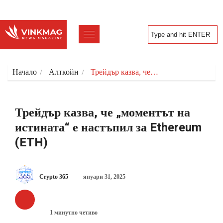
Начало
Алткойн
Трейдър казва, че…
Трейдър казва, че „моментът на
истината“ е настъпил за Ethereum
(ETH)
Crypto 365
януари 31, 2025
АЛТКОЙН
1 минутно четиво