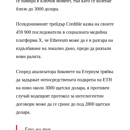
се намира в ключов момент, тъй като се колебае
близо до 3000 долара.
Псевдонимният трейдър Credible казва на своите
459 900 последователи в социалната медийна
платформа X, че Ethereum може да е в разгара на
издълбаване на локално дъно, преди да разпали
нови ралита.
Според анализатора биковете на Етериум трябва
да задържат непосредствената подкрепа на ETH
на ниво около 3000 щатски долара, в противен
случай водещият протокол за интелигентни
договори може да се срине до под 2800 щатски
долара.
„Ето ни тук.