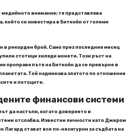
т медийното внимание; тя представлява
а, който се инвестира в Биткойн от големи
 в рекорден брой. Само през последния месец
купили стотици хиляди монети. Този ръст на
и проправя пътя на Биткойн да се превърне в
 планетата. Той надминава златото по отношение
сите и потоците.
дените финансови системи
път да настъпи, когато доверието в
теми отслабва. Известни личности като Джером
н Лагард стават все по-несигурни за съдбата на