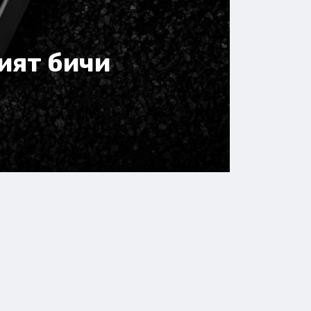
ият бичи