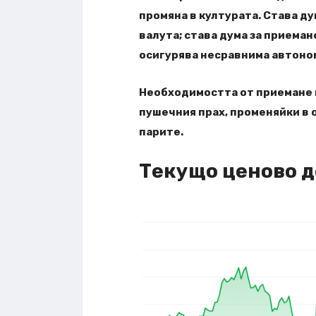
промяна в културата. Става ду
валута; става дума за приема
осигурява несравнима автоном
Необходимостта от приемане 
пушечния прах, променяйки в о
парите.
Текущо ценово д