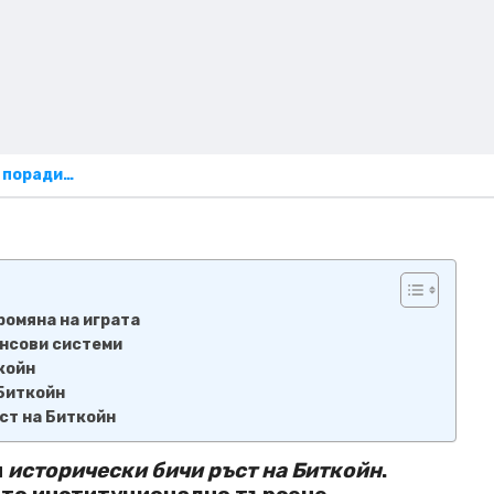
, поради…
ромяна на играта
нсови системи
койн
Биткойн
ст на Биткойн
и
исторически бичи ръст на Биткойн
.