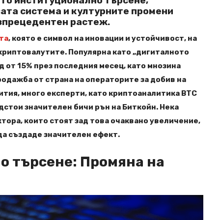
то институционално търсене,
ата система и културните промени
зпрецедентен растеж.
та
, която е символ на иновации и устойчивост, на
 криптовалутите. Популярна като „дигиталното
д от 15% през последния месец, като мнозина
родажба от страна на операторите за добив на
бития, много експерти, като криптоаналитика BTC
едстои значителен бичи рън на Биткойн. Нека
тора, които стоят зад това очаквано увеличение,
 да създаде значителен ефект.
о търсене: Промяна на