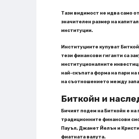
Тази видимост не идва само о
значителен размер на капитал
институции.
Институциите купуват Биткойн
тези финансови гиганти са за
институционалните инвестици
най-скъпата форма на пари на
на съотношението между запа
Биткойн и насле
Бичият подем на Биткойн е на 
традиционните финансови сис
Пауъл, Джанет Йелън и Кристи
фиатната валута.