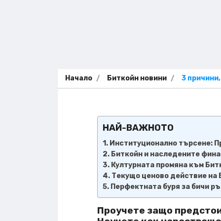
Начало
Биткойн новини
3 причини
НАЙ-ВАЖНОТО
Институционално търсене: П
Биткойн и наследените фина
Културната промяна към Бит
Текущо ценово действие на 
Перфектната буря за бичи ръ
Проучете защо предсто