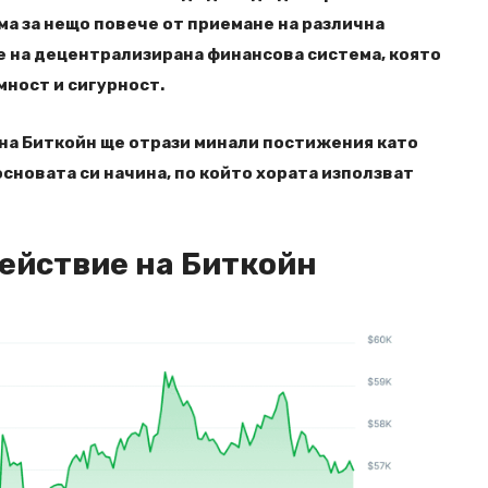
ма за нещо повече от приемане на различна
не на децентрализирана финансова система, която
ност и сигурност.
на Биткойн ще отрази минали постижения като
сновата си начина, по който хората използват
ействие на Биткойн