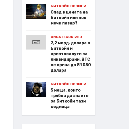
БИТКОЙН НОВИНИ
Спад в цената на
Биткойн или нов
мечи пазар?
UNCATEGORIZED
2,2 млрд. долара в
Биткойн и
криптовалути са
ликвидирани. BTC
се срина до 81 050
долара
БИТКОЙН НОВИНИ
5 неща, които
трябва да знаете
за Биткойн тази
седмица