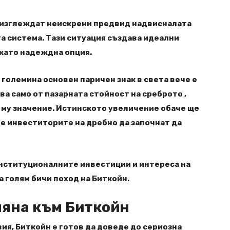
а изглеждат неискрени предвид надвисналата
та система. Тази ситуация създава идеални
 като надеждна опция.
 големина основен паричен знак в света вече е
ва само от пазарната стойност на среброто ,
му значение. Истинското увеличение обаче ще
е инвеститорите на дребно да започнат да
институционалните инвестиции и интереса на
а голям бичи поход на Биткойн.
мяна към Биткойн
я, Биткойн е готов да доведе до сериозна