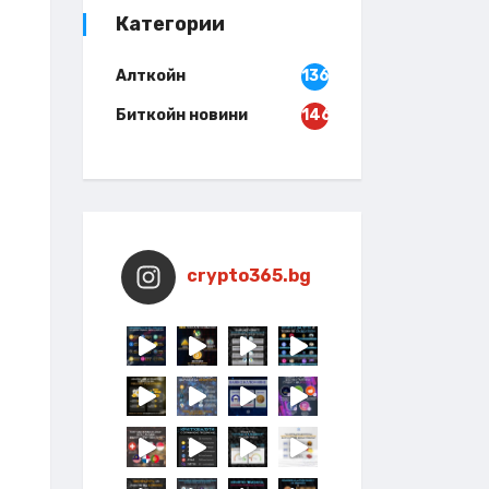
Категории
Алткойн
136
Биткойн новини
146
crypto365.bg