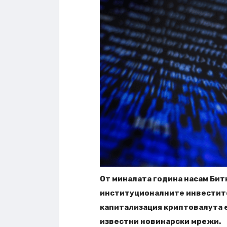
От миналата година насам Бит
институционалните инвестито
капитализация криптовалута е
известни новинарски мрежи.