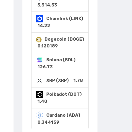
3,314.53
Chainlink (LINK)
14.22
Dogecoin (DOGE)
0.120189
Solana (SOL)
126.73
1.78
XRP (XRP)
Polkadot (DOT)
1.40
Cardano (ADA)
0.344159