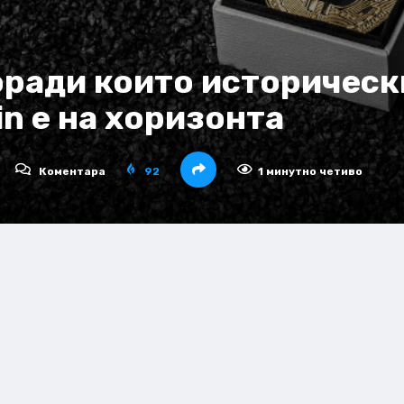
оради които историческ
in е на хоризонта
Коментара
92
1 минутно четиво