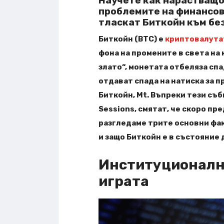
Научете как нарастващо
проблемите на финансов
тласкат Биткойн към бе
Биткойн (BTC) е
криптовалута
фона на промените в света на
злато“, монетата отбеляза спа
отдават спада на натиска за п
Биткойн, Mt. Въпреки тези съ
Sessions, смятат, че скоро пр
разгледаме трите основни фак
и защо Биткойн е в състояние
Институционалн
играта