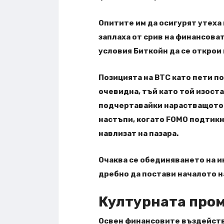
Опитите им да осигурят утех
заплаха от срив на финансова
условия Биткойн да се открои
Позицията на BTC като пети по
очевидна, тъй като той изоста
подчертавайки нарастващото 
настъпи, когато FOMO подтикн
навлизат на пазара.
Очаква се обединяването на 
дребно да постави началото н
Културната про
Освен финансовите въздействи