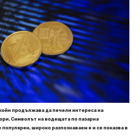
койн продължава да печели интереса на
ри. Символът на водещата по пазарна
 популярен, широко разпознаваем е и се показва в