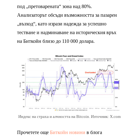
под „претоварената“ зона над 80%.
Анализаторът обсъди възможността за пазарен
„възход“, като изрази надежда за успешно
тестване и надминаване на историческия връх
на Биткойн близо до 110 000 долара.
Индекс на страха и алчността на Bitcoin. Източник: X.com
Прочетете още
Биткойн новини
в блога