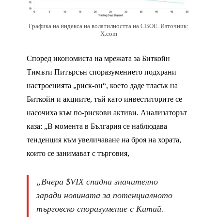
Графика на индекса на волатилността на CBOE. Източник:
X.com
Според икономиста на мрежата за Биткойн
Тимъти Питърсън споразумението подхрани
настроенията „риск-он“, което даде тласък на
Биткойн и акциите, тъй като инвеститорите се
насочиха към по-рискови активи. Анализаторът
каза: „В момента в България се наблюдава
тенденция към увеличаване на броя на хората,
които се занимават с търговия,
„Вчера $VIX спадна значително
заради новината за потенциалното
търговско споразумение с Китай.