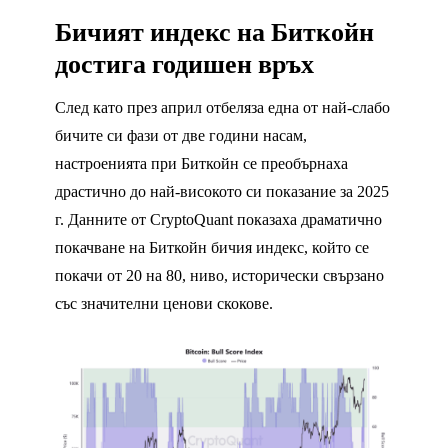
Бичият индекс на Биткойн
достига годишен връх
След като през април отбеляза една от най-слабо
бичите си фази от две години насам,
настроенията при Биткойн се преобърнаха
драстично до най-високото си показание за 2025
г. Данните от CryptoQuant показаха драматично
покачване на Биткойн бичия индекс, който се
покачи от 20 на 80, ниво, исторически свързано
със значителни ценови скокове.