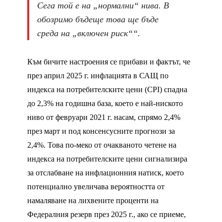
Сега той е на „нормални“ нива. В
обозримо бъдеще това ще бъде
среда на „включен риск““.
Към бичите настроения се прибави и фактът, че
през април 2025 г. инфлацията в САЩ по
индекса на потребителските цени (CPI) спадна
до 2,3% на годишна база, което е най-ниското
ниво от февруари 2021 г. насам, спрямо 2,4%
през март и под консенсусните прогнози за
2,4%. Това по-меко от очакваното четене на
индекса на потребителските цени сигнализира
за отслабване на инфлационния натиск, което
потенциално увеличава вероятността от
намаляване на лихвените проценти на
Федералния резерв през 2025 г., ако се приеме,