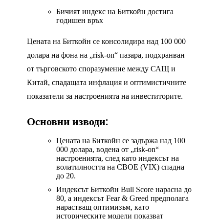
Бичият индекс на Биткойн достига
годишен връх
Цената на Биткойн се консолидира над 100 000
долара на фона на „risk-on“ пазара, подхранван
от търговското споразумение между САЩ и
Китай, спадащата инфлация и оптимистичните
показатели за настроенията на инвеститорите.
Основни изводи:
Цената на
Биткойн
се задържа над 100
000 долара, водена от „risk-on“
настроенията, след като индексът на
волатилността на CBOE (VIX) спадна
до 20.
Индексът Биткойн Bull Score нарасна до
80, а индексът Fear & Greed предполага
нарастващ оптимизъм, като
историческите модели показват