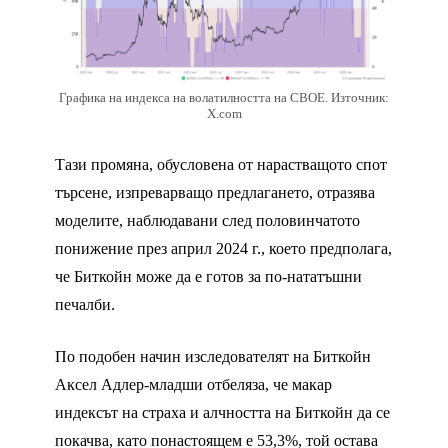
Графика на индекса на волатилността на CBOE. Източник:
X.com
Тази промяна, обусловена от нарастващото спот
търсене, изпреварващо предлагането, отразява
моделите, наблюдавани след половинчатото
понижение през април 2024 г., което предполага,
че Биткойн може да е готов за по-нататъшни
печалби.
По подобен начин изследователят на Биткойн
Аксел Адлер-младши отбеляза, че макар
индексът на страха и алчността на Биткойн да се
покачва, като понастоящем е 53,3%, той остава