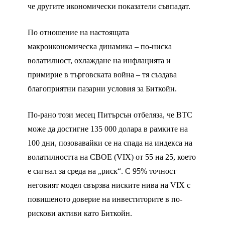
че другите икономически показатели съвпадат.
По отношение на настоящата
макроикономическа динамика – по-ниска
волатилност, охлаждане на инфлацията и
примирие в търговската война – тя създава
благоприятни пазарни условия за Биткойн.
По-рано този месец Питърсън отбеляза, че BTC
може да достигне 135 000 долара в рамките на
100 дни, позовавайки се на спада на индекса на
волатилността на CBOE (VIX) от 55 на 25, което
е сигнал за среда на „риск“. С 95% точност
неговият модел свързва ниските нива на VIX с
повишеното доверие на инвеститорите в по-
рискови активи като Биткойн.