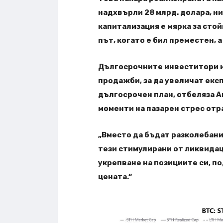
надхвърли 28 млрд. долара, ни
капитализация е мярка за сто
път, когато е бил преместен, а
Дългосрочните инвеститори и
продажби, за да увеличат екс
дългосрочен план, отбеляза А
моменти на пазарен стрес отр
„Вместо да бъдат разколебани
тези стимулирани от ликвида
укрепване на позициите си, п
цената.“