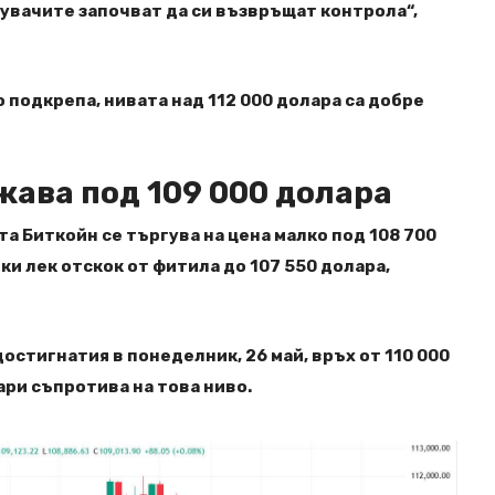
пувачите започват да си възвръщат контрола“,
о подкрепа, нивата над 112 000 долара са добре
жава под 109 000 долара
та Биткойн се търгува на цена малко под 108 700
ки лек отскок от фитила до 107 550 долара,
остигнатия в понеделник, 26 май, връх от 110 000
ари съпротива на това ниво.