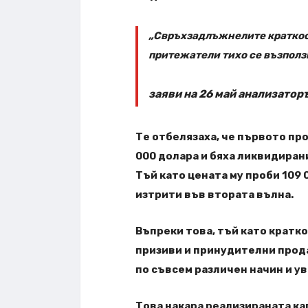
„Свръхзадлъжнелите краткоср
притежатели тихо се възполз
заяви на 26 май анализаторъ
Те отбелязаха, че първото про
000 долара и бяха ликвидирани
Тъй като цената му проби 109 
изтрити във втората вълна.
Въпреки това, тъй като крат
призиви и принудителни прод
по съвсем различен начин и у
Това накара реализираната к