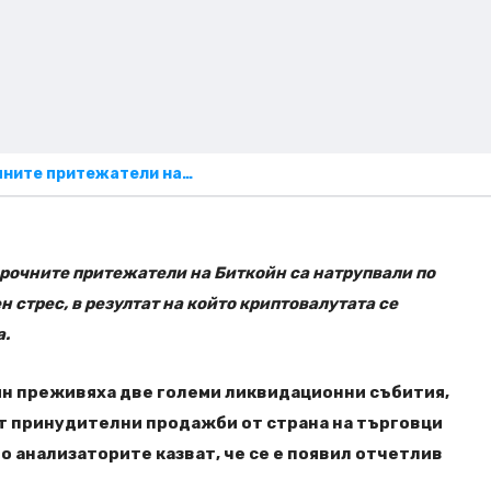
ните притежатели на…
срочните притежатели на Биткойн са натрупвали по
 стрес, в резултат на който криптовалутата се
а.
йн преживяха две големи ликвидационни събития,
от принудителни продажби от страна на търговци
о анализаторите казват, че се е появил отчетлив