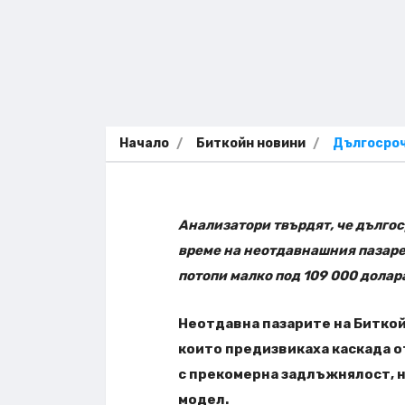
Начало
Биткойн новини
Дългосроч
Анализатори твърдят, че дълго
време на неотдавнашния пазарен
потопи малко под 109 000 долар
Неотдавна пазарите на Битко
които предизвикаха каскада 
с прекомерна задлъжнялост, н
модел.