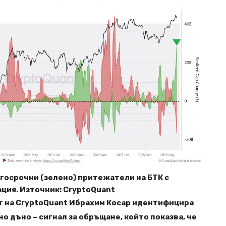
госрочни (зелено) притежатели на БТК с
ция. Източник: CryptoQuant
 на CryptoQuant Ибрахим Косар идентифицира
о дъно – сигнал за обръщане, който показва, че