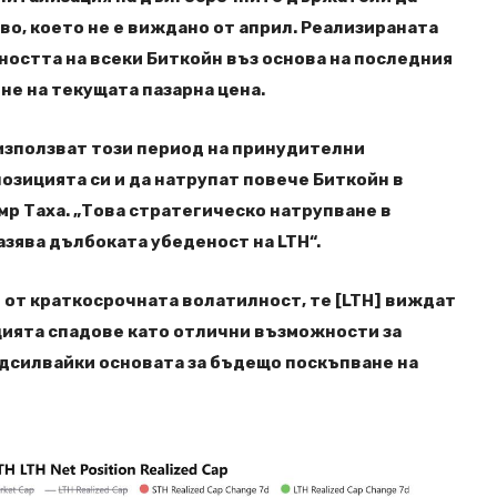
во, което не е виждано от април. Реализираната
йността на всеки Биткойн въз основа на последния
 не на текущата пазарна цена.
зползват този период на принудителни
позицията си и да натрупат повече Биткойн в
мр Таха. „Това стратегическо натрупване в
азява дълбоката убеденост на LTH“.
 от краткосрочната волатилност, те [LTH] виждат
цията спадове като отлични възможности за
одсилвайки основата за бъдещо поскъпване на