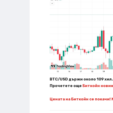
BTC/USD държи около 109 хил. 
Прочетете още
Биткойн нови
Цената на Биткойн се покачи! 