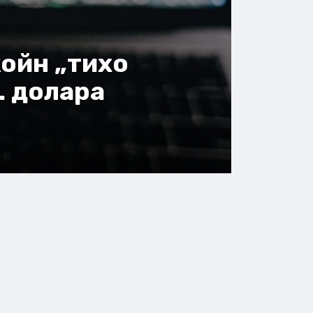
ойн „тихо
. долара