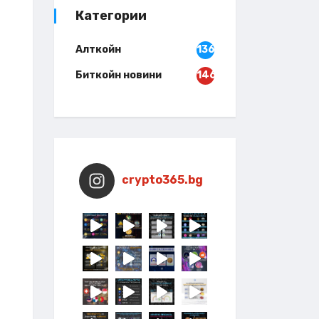
Категории
Алткойн
136
Биткойн новини
146
crypto365.bg