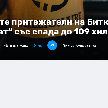
те притежатели на Битк
т“ със спада до 109 хил
Коментара
14
1 минутно четиво