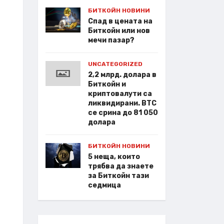
БИТКОЙН НОВИНИ
Спад в цената на
Биткойн или нов
мечи пазар?
UNCATEGORIZED
2,2 млрд. долара в
Биткойн и
криптовалути са
ликвидирани. BTC
се срина до 81 050
долара
БИТКОЙН НОВИНИ
5 неща, които
трябва да знаете
за Биткойн тази
седмица