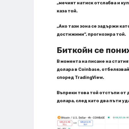
„мечият натиск отслабва и ку
каза той.
„Ако тази зона се задържи кат
достижими“, прогнозира той.
Биткойн се пони
В момента на писане на статия
долара в Coinbase, отбелязвай
според TradingView.
Въпреки това той отстъпи от д
долара, след като два пъти уд