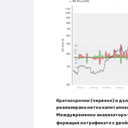
Краткосрочни (червено) и дъл
реализирана нетна капитализа
Междувременно анализаторът
формация на графиката с двойн