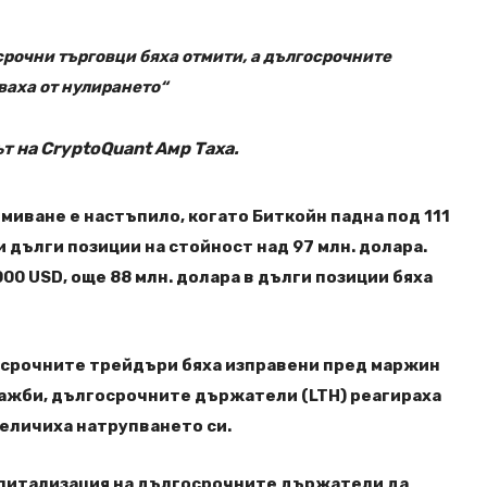
очни търговци бяха отмити, а дългосрочните
ваха от нулирането“
т на CryptoQuant Амр Таха.
миване е настъпило, когато Биткойн падна под 111
 дълги позиции на стойност над 97 млн. долара.
000 USD, още 88 млн. долара в дълги позиции бяха
косрочните трейдъри бяха изправени пред маржин
ажби, дългосрочните държатели (LTH) реагираха
величиха натрупването си.
апитализация на дългосрочните държатели да