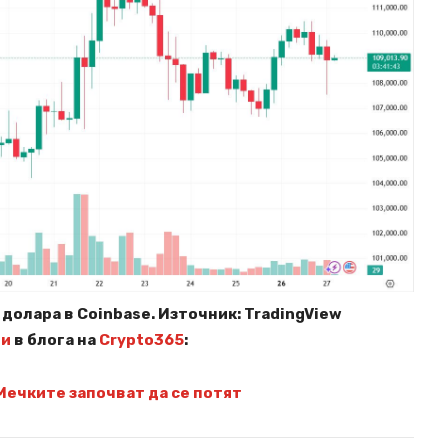
долара в Coinbase. Източник: TradingView
ни
в блога на
Crypto365
:
Мечките започват да се потят