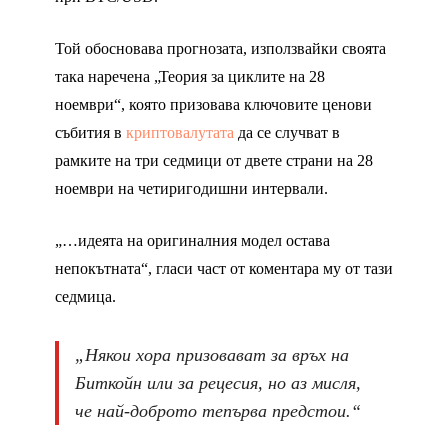
Той обосновава прогнозата, използвайки своята
така наречена „Теория за циклите на 28
ноември“, която призовава ключовите ценови
събития в
криптовалутата
да се случват в
рамките на три седмици от двете страни на 28
ноември на четиригодишни интервали.
„…идеята на оригиналния модел остава
непокътната“, гласи част от коментара му от тази
седмица.
„Някои хора призовават за връх на
Биткойн или за рецесия, но аз мисля,
че най-доброто тепърва предстои.“