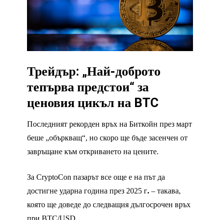
Трейдър: „Най-доброто
тепърва предстои“ за
ценовия цикъл на BTC
Последният рекорден връх на Биткойн през март
беше „объркващ“, но скоро ще бъде засенчен от
завръщане към откриването на цените.
За CryptoCon пазарът все още е на път да
достигне ударна година през 2025 г
.
– такава,
която ще доведе до следващия дългосрочен връх
при BTC/USD.