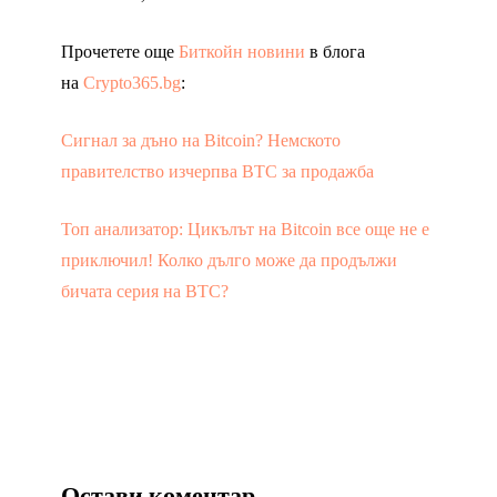
Прочетете още
Биткойн новини
в блога
на
Crypto365.bg
:
Сигнал за дъно на Bitcoin? Немското
правителство изчерпва BTC за продажба
Топ анализатор: Цикълът на Bitcoin все още не е
приключил! Колко дълго може да продължи
бичата серия на BTC?
Остави коментар