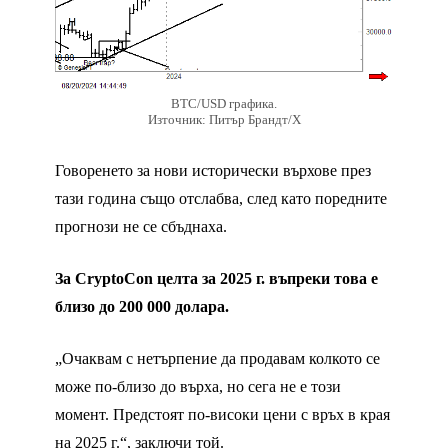
BTC/USD графика.
Източник: Питър Брандт/X
Говоренето за нови исторически върхове през
тази година също отслабва, след като поредните
прогнози не се сбъднаха.
За CryptoCon целта за 2025 г. въпреки това е
близо до 200 000 долара.
„Очаквам с нетърпение да продавам колкото се
може по-близо до върха, но сега не е този
момент. Предстоят по-високи цени с връх в края
на 2025 г.“, заключи той.