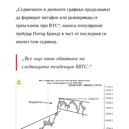
„Седмичните и дневните графики продължават
да формират мегафон или разширяващ се
триъгълник при BTC“, написа популярният
трейдър Питър Брандт в част от последния си
анализ тази седмица.
„Все още няма обявяване на
следващата тенденция $BTC.“