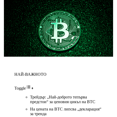
НАЙ-ВАЖНОТО
Toggle
Трейдър: „Най-доброто тепърва
предстои“ за ценовия цикъл на BTC
На цената на BTC липсва „декларация“
за тренда