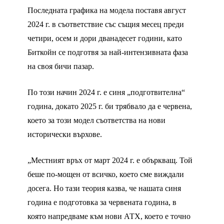
Последната графика на модела поставя август
2024 г. в съответствие със същия месец преди
четири, осем и дори дванадесет години, като
Биткойн се подготвя за най-интензивната фаза
на своя бичи пазар.
По този начин 2024 г. е синя „подготвителна“
година, докато 2025 г. би трябвало да е червена,
което за този модел съответства на нови
исторически върхове.
„Местният връх от март 2024 г. е объркващ. Той
беше по-мощен от всичко, което сме виждали
досега. Но тази теория казва, че нашата синя
година е подготовка за червената година, в
която напредваме към нови АТХ, което е точно