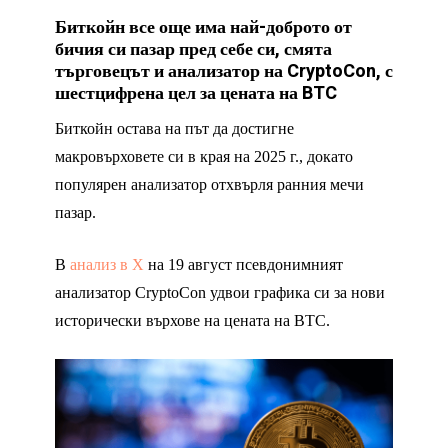
Биткойн все още има най-доброто от
бичия си пазар пред себе си, смята
търговецът и анализатор на CryptoCon, с
шестцифрена цел за цената на BTC
Биткойн остава на път да достигне
макровърховете си в края на 2025 г., докато
популярен анализатор отхвърля ранния мечи
пазар.
В
анализ в Х
на 19 август псевдонимният
анализатор CryptoCon удвои графика си за нови
исторически върхове на цената на BTC.