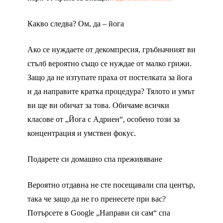
Какво следва? Ом, да – йога
Ако се нуждаете от декомпресия, гръбначният ви
стълб вероятно също се нуждае от малко грижи.
Защо да не изтупате праха от постелката за йога
и да направите кратка процедура? Тялото и умът
ви ще ви обичат за това. Обичаме всички
класове от „Йога с Адриен“, особено този за
концентрация и умствен фокус.
Подарете си домашно спа преживяване
Вероятно отдавна не сте посещавали спа център,
така че защо да не го пренесете при вас?
Потърсете в Google „Направи си сам“ спа