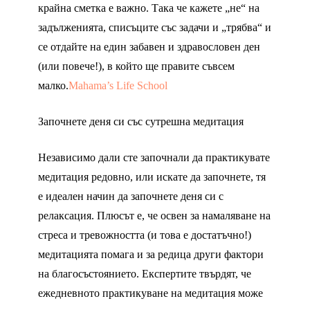
крайна сметка е важно. Така че кажете „не“ на
задълженията, списъците със задачи и „трябва“ и
се отдайте на един забавен и здравословен ден
(или повече!), в който ще правите съвсем
малко.
Mahama’s Life School
Започнете деня си със сутрешна медитация
Независимо дали сте започнали да практикувате
медитация редовно, или искате да започнете, тя
е идеален начин да започнете деня си с
релаксация. Плюсът е, че освен за намаляване на
стреса и тревожността (и това е достатъчно!)
медитацията помага и за редица други фактори
на благосъстоянието. Експертите твърдят, че
ежедневното практикуване на медитация може