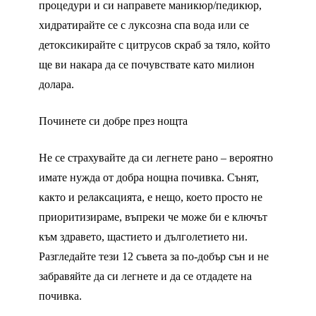
процедури и си направете маникюр/педикюр,
хидратирайте се с луксозна спа вода или се
детоксикирайте с цитрусов скраб за тяло, който
ще ви накара да се почувствате като милион
долара.
Починете си добре през нощта
Не се страхувайте да си легнете рано – вероятно
имате нужда от добра нощна почивка. Сънят,
както и релаксацията, е нещо, което просто не
приоритизираме, въпреки че може би е ключът
към здравето, щастието и дълголетието ни.
Разгледайте тези 12 съвета за по-добър сън и не
забравяйте да си легнете и да се отдадете на
почивка.