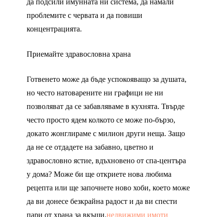
да подсили имунната ни система, да намали
проблемите с червата и да повиши
концентрацията.
Приемайте здравословна храна
Готвенето може да бъде успокояващо за душата,
но често натоварените ни графици не ни
позволяват да се забавляваме в кухнята. Твърде
често просто ядем колкото се може по-бързо,
докато жонглираме с милион други неща. Защо
да не се отдадете на забавно, цветно и
здравословно ястие, вдъхновено от спа-центъра
у дома? Може би ще откриете нова любима
рецепта или ще започнете ново хоби, което може
да ви донесе безкрайна радост и да ви спести
пари от храна за вкъщи.
недвижими имоти