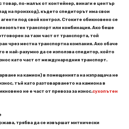
с товар, по-малък от контейнер, винаги е център
клад на произход), където спедиторът има свои
 агенти под свой контрол. Стоките обикновено се
елезопътен транспорт или комбинация. Ако беше
тговорен за тази част от транспорта, той
ан чрез местна транспортна компания. Ако обаче
о е най-разумно да се използва спедитор, който
знос като част от международния транспорт.
арване на камион) в помещенията на изпращача не
 износ, тъй като разтоварването на камиона в
кновено не е част от превоза за износ.
сухопътен
е
ържава, трябва да се извършат митнически