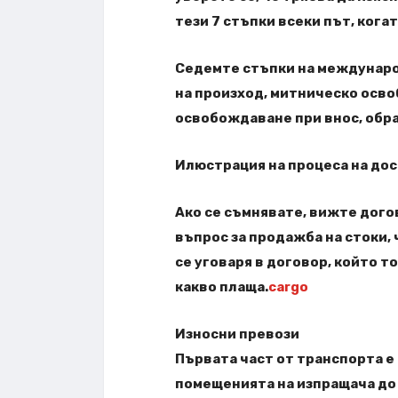
тези 7 стъпки всеки път, кога
Седемте стъпки на международ
на произход, митническо осво
освобождаване при внос, обра
Илюстрация на процеса на дос
Ако се съмнявате, вижте дого
въпрос за продажба на стоки,
се уговаря в договор, който т
какво плаща.
cargo
Износни превози
Първата част от транспорта е 
помещенията на изпращача до