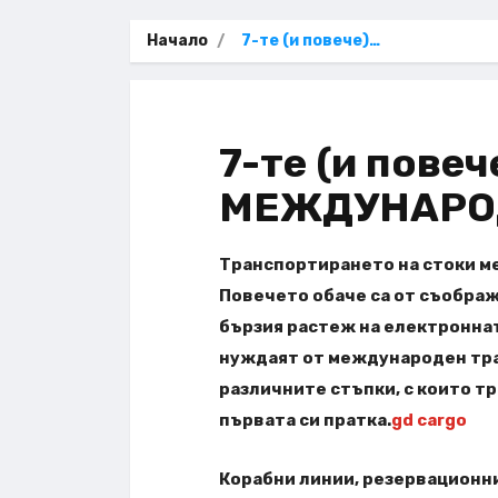
Начало
7-те (и повече)…
7-те (и пове
МЕЖДУНАРО
Транспортирането на стоки м
Повечето обаче са от съображ
бързия растеж на електроннат
нуждаят от международен тран
различните стъпки, с които тр
първата си пратка.
gd cargo
Корабни линии, резервационни