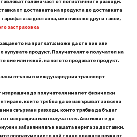
тавляват голяма част от логистичните разходи.
ставка от доставката на продукта до доставката
 тарифата за доставка, има няколко други такси,
рго застраховка
ащането на пратката; може да сте вие ​​или
то купувате продукт. Получателят е получател на
е вие ​​или някой, на когото продавате продукт.
тални стъпки в международния транспорт
 изпращача до получателя има пет физически
нтиране, които трябва да се извършват за всяка
а има свързани разходи, които трябва да бъдат
о от изпращача или получателя. Ако искате да
енужни забавяния във вашата верига за доставки,
ните споразумението кой точно плаща за всяка от