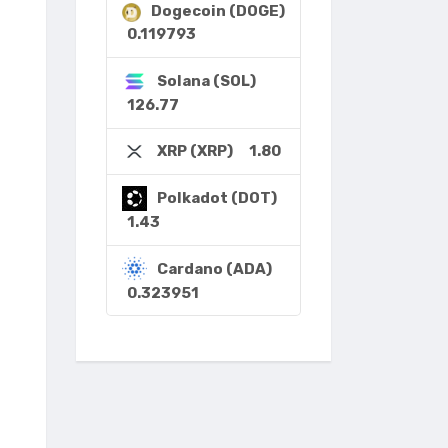
Dogecoin (DOGE)
0.119793
Solana (SOL)
126.77
1.80
XRP (XRP)
Polkadot (DOT)
1.43
Cardano (ADA)
0.323951