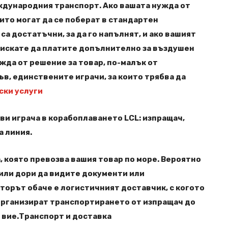
ждународния транспорт. Ако вашата нужда от
оито могат да се поберат в стандартен
са достатъчни, за да го напълнят, и ако вашият
е искате да платите допълнително за въздушен
жда от решение за товар, по-малък от
ъв, единствените играчи, за които трябва да
ски услуги
и играча в корабоплаването LCL: изпращач,
а линия.
, която превозва вашия товар по море. Вероятно
 или дори да видите документи или
торът обаче е логистичният доставчик, с когото
 организират транспортирането от изпращач до
е вие.Транспорт и доставка