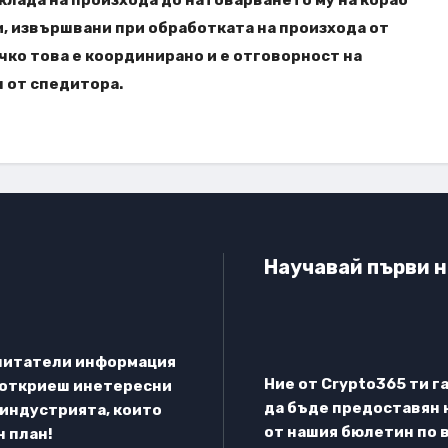
и, извършвани при обработката на произхода от
чко това е координирано и е отговорност на
н от спедитора.
Научавай първи н
е читатели информация
Ние от Crypto365 ти г
е откриеш инетересни
да бъде предоставян 
 индустрията, които
от нашия бюлетин по 
 план!