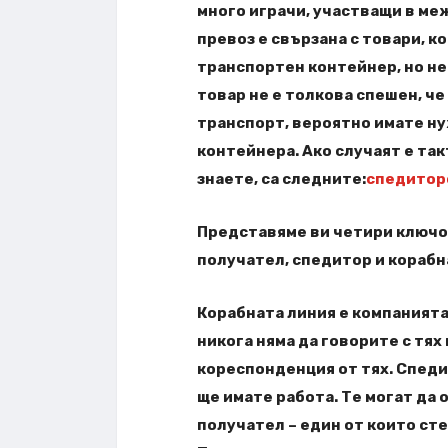
много играчи, участващи в ме
превоз е свързана с товари, к
транспортен контейнер, но не 
товар не е толкова спешен, ч
транспорт, вероятно имате ну
контейнера. Ако случаят е так
знаете, са следните:
спедитор
Представяме ви четири ключов
получател, спедитор и корабн
Корабната линия е компанията
никога няма да говорите с тях
кореспонденция от тях. Спеди
ще имате работа. Те могат да
получател – един от които ст