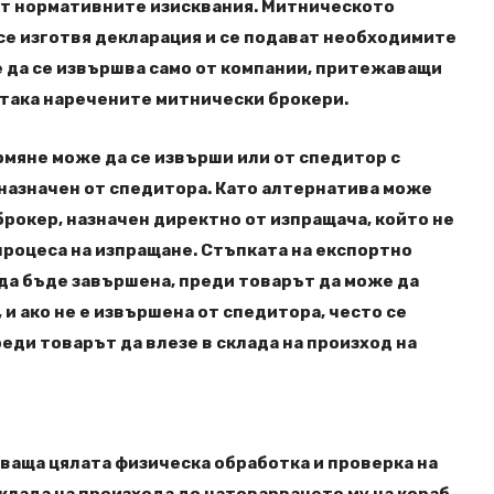
ят нормативните изисквания. Митническото
 се изготвя декларация и се подават необходимите
 да се извършва само от компании, притежаващи
 така наречените митнически брокери.
мяне може да се извърши или от спедитор с
, назначен от спедитора. Като алтернатива може
брокер, назначен директно от изпращача, който не
процеса на изпращане. Стъпката на експортно
да бъде завършена, преди товарът да може да
 и ако не е извършена от спедитора, често се
еди товарът да влезе в склада на произход на
ваща цялата физическа обработка и проверка на
склада на произхода до натоварването му на кораб