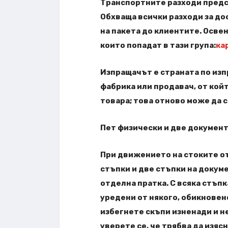
Транспортните разходи предс
Обхваща всички разходи за до
на пакета до клиентите. Освен
които попадат в тази група:
ка
Изпращачът е страната по изпр
фабрика или продавач, от кой
товара; това отново може да ст
Пет физически и две докумен
При движението на стоките от
стъпки и две стъпки на докуме
отделна пратка. С всяка стъпк
уредени от някого, обикновен
избегнете скъпи изненади и н
уверете се, че трябва да изяс