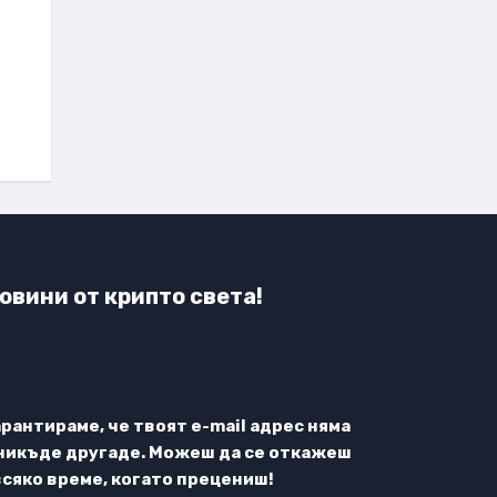
овини от крипто света!
арантираме, че твоят e-mail адрес няма
никъде другаде. Можеш да се откажеш
всяко време, когато прецениш!