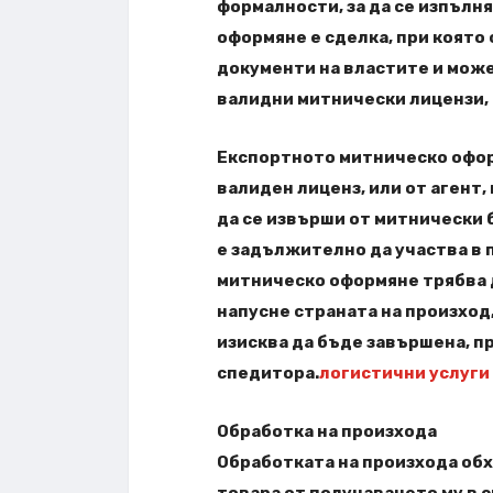
формалности, за да се изпълн
оформяне е сделка, при която
документи на властите и може
валидни митнически лицензи,
Експортното митническо офор
валиден лиценз, или от агент
да се извърши от митнически 
е задължително да участва в 
митническо оформяне трябва 
напусне страната на произход,
изисква да бъде завършена, пр
спедитора.
логистични услуги
Обработка на произхода
Обработката на произхода обх
товара от получаването му в 