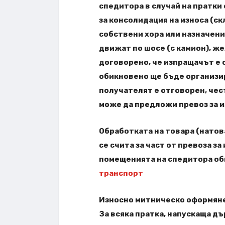
спедитора в случай на пратки 
за консолидация на износа (с
собствени хора или назначени
движат по шосе (с камион), ж
договорено, че изпращачът е о
обикновено ще бъде организир
получателят е отговорен, чест
може да предложи превоз за и
Обработката на товара (натов
се счита за част от превоза за
помещенията на спедитора оби
транспорт
Износно митническо оформян
За всяка пратка, напускаща д