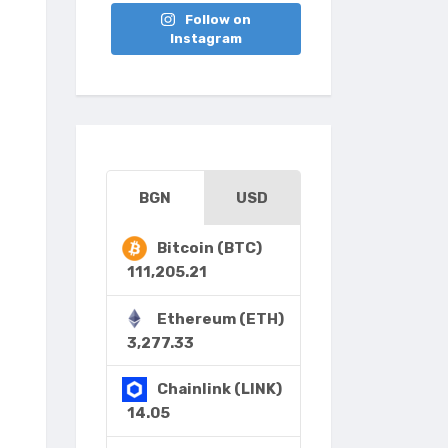
Follow on
Instagram
BGN
USD
Bitcoin (BTC)
111,205.21
Ethereum (ETH)
3,277.33
Chainlink (LINK)
14.05