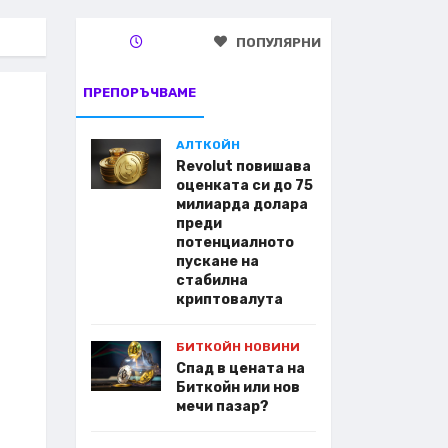
ПОПУЛЯРНИ
ПРЕПОРЪЧВАМЕ
АЛТКОЙН
Revolut повишава
оценката си до 75
милиарда долара
преди
потенциалното
пускане на
стабилна
криптовалута
БИТКОЙН НОВИНИ
Спад в цената на
Биткойн или нов
мечи пазар?