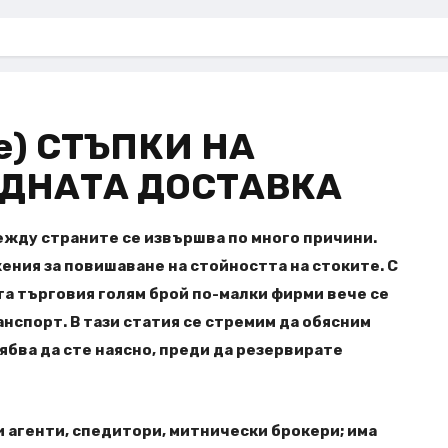
че) СТЪПКИ НА
ДНАТА ДОСТАВКА
ежду страните се извършва по много причини.
ения за повишаване на стойността на стоките. С
а търговия голям брой по-малки фирми вече се
спорт. В тази статия се стремим да обясним
ябва да сте наясно, преди да резервирате
 агенти, спедитори, митнически брокери; има