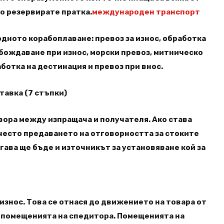
то резервирате пратка.
международен транспорт
ното корабоплаване: превоз за износ, обработка
бождаване при износ, морски превоз, митническо
ботка на дестинация и превоз при внос.
тавка (7 стъпки)
вора между изпращача и получателя. Ако става
 често предаването на отговорността за стоките
огава ще бъде и източникът за установяване кой за
износ. Това се отнася до движението на товара от
 помещенията на спедитора. Помещенията на