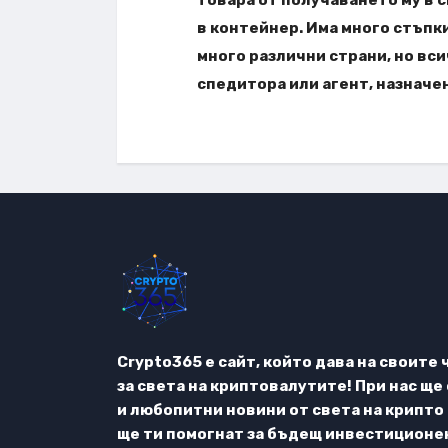
в контейнер. Има много стъпк
много различни страни, но вси
спедитора или агент, назначе
Crypto365 е сайт, който дава на своит
за света на криптовалутите! При нас щ
и любопитни новини от света на крипто
ще ти помогнат за бъдещ инвестиционен