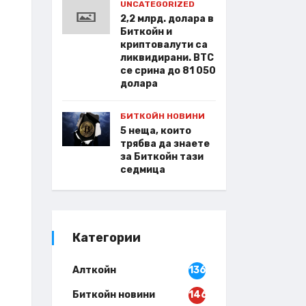
UNCATEGORIZED
2,2 млрд. долара в
Биткойн и
криптовалути са
ликвидирани. BTC
се срина до 81 050
долара
БИТКОЙН НОВИНИ
5 неща, които
трябва да знаете
за Биткойн тази
седмица
Категории
Алткойн
136
Биткойн новини
146