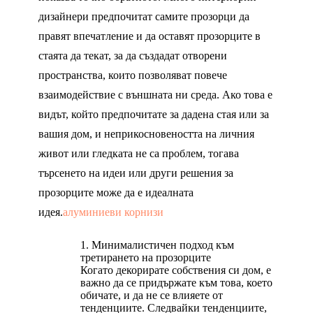
дизайнери предпочитат самите прозорци да
правят впечатление и да оставят прозорците в
стаята да текат, за да създадат отворени
пространства, които позволяват повече
взаимодействие с външната ни среда. Ако това е
видът, който предпочитате за дадена стая или за
вашия дом, и неприкосновеността на личния
живот или гледката не са проблем, тогава
търсенето на идеи или други решения за
прозорците може да е идеалната
идея.
алуминиеви корнизи
Минималистичен подход към
третирането на прозорците
Когато декорирате собствения си дом, е
важно да се придържате към това, което
обичате, и да не се влияете от
тенденциите. Следвайки тенденциите,