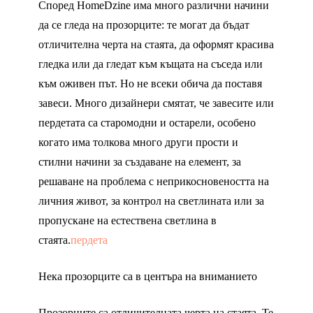
Според HomeDzine има много различни начини
да се гледа на прозорците: те могат да бъдат
отличителна черта на стаята, да оформят красива
гледка или да гледат към къщата на съседа или
към оживен път. Но не всеки обича да поставя
завеси. Много дизайнери смятат, че завесите или
пердетата са старомодни и остарели, особено
когато има толкова много други прости и
стилни начини за създаване на елемент, за
решаване на проблема с неприкосновеността на
личния живот, за контрол на светлината или за
пропускане на естествена светлина в
стаята.
пердета
Нека прозорците са в центъра на вниманието
Прозорците са отличителната черта на стаята. Те