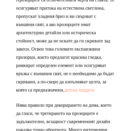
осигуряват притока на естествена светлина,
пропускат хладния бриз и ви свързват с
външния свят, а ако прозорците имат
архитектурни детайли или историческа
стойност, може да не искате да ги скривате зад
завеси. Освен това големите експанзивни
прозорци, които предлагат красива гледка,
рамкират определен елемент или осигуряват
връзка с външния свят, не е необходимо да бъдат
скривани, а по-скоро да изпълняват целта, за
която са предназначени.
детски пердета
Няма правило при декорирането на дома, което
да гласи, че третирането на прозорците е
задължително, всъщност съвременният дизайн
показва точно обратното. Много интериорни