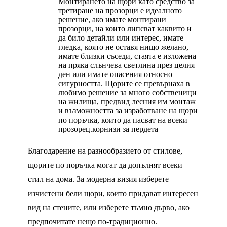
Монтирането на щори като средство за
третиране на прозорци е идеалното
решение, ако имате монтирани
прозорци, на които липсват каквито и
да било детайли или интерес, имате
гледка, която не оставя нищо желано,
имате близки съседи, стаята е изложена
на пряка слънчева светлина през целия
ден или имате опасения относно
сигурността. Щорите се превърнаха в
любимо решение за много собственици
на жилища, предвид лесния им монтаж
и възможността за изработване на щори
по поръчка, които да пасват на всеки
прозорец.
корнизи за пердета
Благодарение на разнообразието от стилове,
щорите по поръчка могат да допълнят всеки
стил на дома. За модерна визия изберете
изчистени бели щори, които придават интересен
вид на стените, или изберете тъмно дърво, ако
предпочитате нещо по-традиционно.