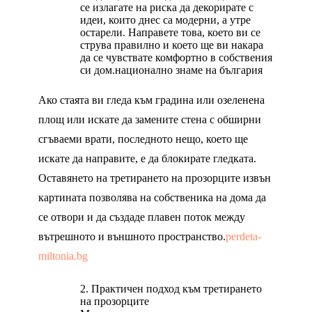
се излагате на риска да декорирате с
идеи, които днес са модерни, а утре
остарели. Направете това, което ви се
струва правилно и което ще ви накара
да се чувствате комфортно в собствения
си дом.
национално знаме на българия
Ако стаята ви гледа към градина или озеленена
площ или искате да замените стена с обширни
сгъваеми врати, последното нещо, което ще
искате да направите, е да блокирате гледката.
Оставянето на третирането на прозорците извън
картината позволява на собственика на дома да
се отвори и да създаде плавен поток между
вътрешното и външното пространство.
perdeta-
miltonia.bg
Практичен подход към третирането
на прозорците