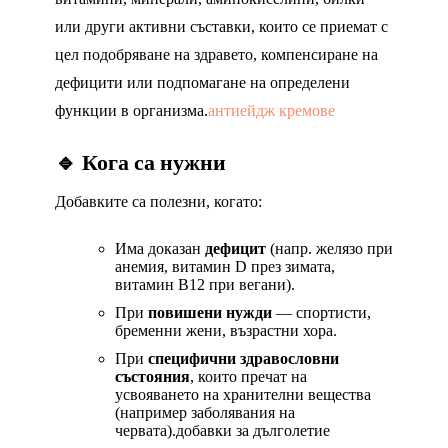
или други активни съставки, които се приемат с
цел подобряване на здравето, компенсиране на
дефицити или подпомагане на определени
функции в организма.
антиейдж кремове
🔹 Кога са нужни
Добавките са полезни, когато:
Има доказан
дефицит
(напр. желязо при
анемия, витамин D през зимата,
витамин B12 при вегани).
При
повишени нужди
— спортисти,
бременни жени, възрастни хора.
При
специфични здравословни
състояния
, които пречат на
усвояването на хранителни вещества
(например заболявания на
червата).
добавки за дълголетие