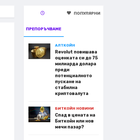
ПОПУЛЯРНИ
ПРЕПОРЪЧВАМЕ
АЛТКОЙН
Revolut повишава
оценката си до 75
милиарда долара
преди
потенциалното
пускане на
стабилна
криптовалута
БИТКОЙН НОВИНИ
Спад в цената на
Биткойн или нов
мечи пазар?