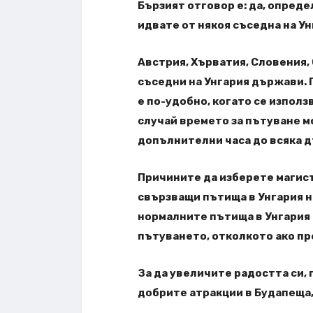
Бързият отговор е: да, опреде
идвате от някоя съседна на У
Австрия, Хърватия, Словения, 
съседни на Унгария държави.
е по-удобно, когато се използ
случай времето за пътуване м
допълнителни часа до всяка д
Причините да изберете магист
свързващи пътища в Унгария н
нормалните пътища в Унгария 
пътуването, отколкото ако пр
За да увеличите радостта си,
добрите атракции в Будапеща