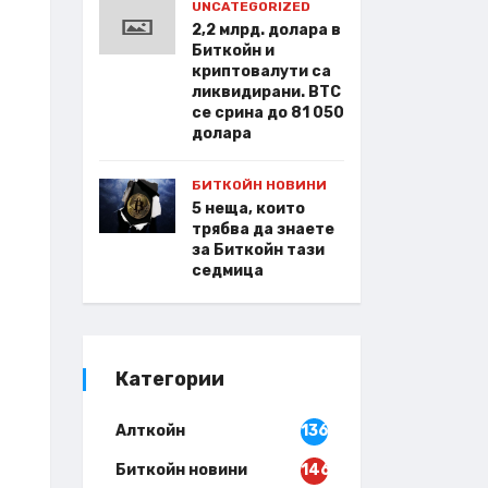
UNCATEGORIZED
2,2 млрд. долара в
Биткойн и
криптовалути са
ликвидирани. BTC
се срина до 81 050
долара
БИТКОЙН НОВИНИ
5 неща, които
трябва да знаете
за Биткойн тази
седмица
Категории
Алткойн
136
Биткойн новини
146