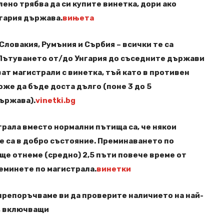
лено трябва да си купите винетка, дори ако
нгария държава.
вињета
Словакия, Румъния и Сърбия – всички те са
 Пътуването от/до Унгария до съседните държави
ват магистрали с винетка, тъй като в противен
оже да бъде доста дълго (поне 3 до 5
ържава).
vinetki.bg
рала вместо нормални пътища са, че някои
е са в добро състояние. Преминаването по
ще отнеме (средно) 2,5 пъти повече време от
еминете по магистрала.
винетки
 препоръчваме ви да проверите наличието на най-
, включващи