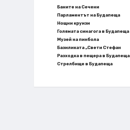
Баните на Сечени
Парламентът на Будапеща
Нощни круизи
Голямата синагога в Будапеща
Музей на пинбола
Базиликата „Свети Стефан
Разходка в пещера в Будапеща
Стрелбище в Будапеща