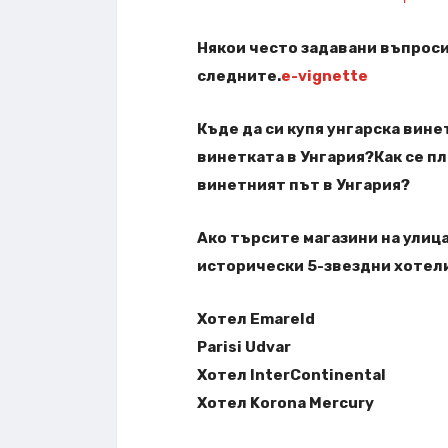
Някои често задавани въпроси
следните.
e-vignette
Къде да си купя унгарска вине
винетката в Унгария?Как се п
винетният път в Унгария?
Ако търсите магазини на улиц
исторически 5-звездни хотели
Хотел Emareld
Parisi Udvar
Хотел InterContinental
Хотел Korona Mercury