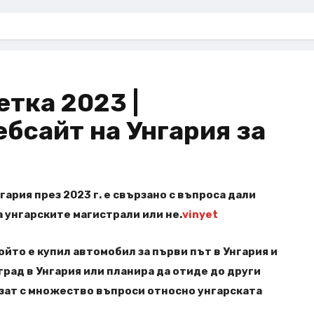
етка 2023 |
бсайт на Унгария за
ария през 2023 г. е свързано с въпроса дали
а унгарските магистрали или не.
vinyet
който е купил автомобил за първи път в Унгария и
град в Унгария или планира да отиде до други
зат с множество въпроси относно унгарската