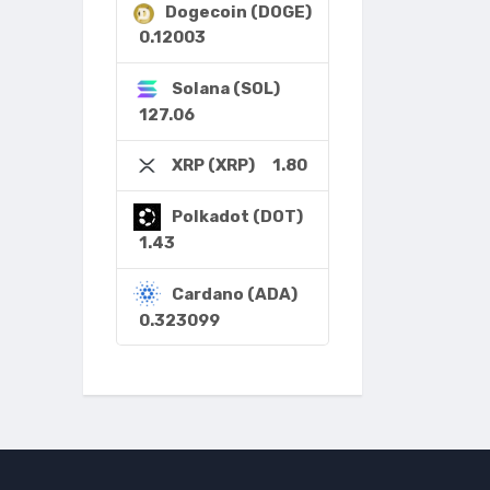
Dogecoin (DOGE)
0.12003
Solana (SOL)
127.06
1.80
XRP (XRP)
Polkadot (DOT)
1.43
Cardano (ADA)
0.323099