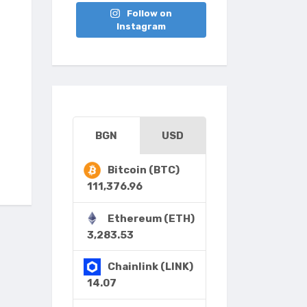
Follow on
Instagram
BGN
USD
Bitcoin (BTC)
111,376.96
Ethereum (ETH)
3,283.53
Chainlink (LINK)
14.07