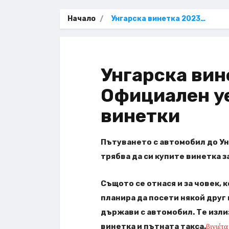
Начало
Унгарска винетка 2023…
Унгарска вин
Официален уе
винетки
Пътуването с автомобил до Унг
трябва да си купите винетка з
Същото се отнася и за човек, 
планира да посети някой друг 
държави с автомобил. Те изли
винетка и пътната такса.
βινιέτα