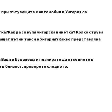
 при пътуващите с автомобил в Унгария са
тка?Как да си купя унгарска винетка? Колко струва
лащат пътни такси в Унгария?Какво представлява
а Ваци в Будапеща и планирате да отседнете в
 в близост, проверете следното.