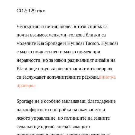
CO2: 129 г/км
Четвъртият и петият модел в този списък са
почти взаимозаменяеми, толкова близки са
моделите Kia Sportage и Hyundai Tucson. Hyundai
е малко по-достъпен и малко по-мек при
неравности, но за някои радикалният дизайн на
Kia и още по-усъвършенстваният интериор ще
си заслужават допълнителните разходи.
винетка
проверка
Sportage не е особено завладяващ, благодарение
на конфортната настройка на окачването и
лекото управление, но пътниците на задните
седалки ще оценят впечатляващото
пространство в купето, докато тези отпред са