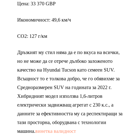
Цена: 33 370 GBP
Икономичност: 49,6 км/ч
CO2: 127 г/км
Дръзкият му стил няма да е по вкуса на всички,
но не може да се отрече дълбоко заложеното
качество на Hyundai Tucson като семеен SUV.
Всъщност то е толкова добро, че го обявихме за
Средноразмерен SUV на годината за 2022 г.
Хибридният модел използва 1,6-литров
електрически задвижващ агрегат с 230 к.с., а
данните за ефективността му са респектиращи за
тази просторна, оборудвана с технологии
машина.
винетка валидност