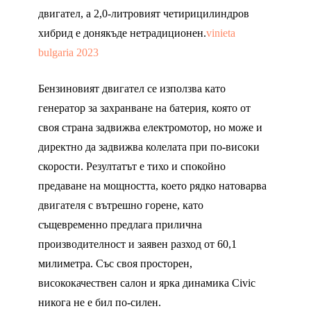
двигател, а 2,0-литровият четирицилиндров
хибрид е донякъде нетрадиционен.
vinieta
bulgaria 2023
Бензиновият двигател се използва като
генератор за захранване на батерия, която от
своя страна задвижва електромотор, но може и
директно да задвижва колелата при по-високи
скорости. Резултатът е тихо и спокойно
предаване на мощността, което рядко натоварва
двигателя с вътрешно горене, като
същевременно предлага прилична
производителност и заявен разход от 60,1
милиметра. Със своя просторен,
висококачествен салон и ярка динамика Civic
никога не е бил по-силен.