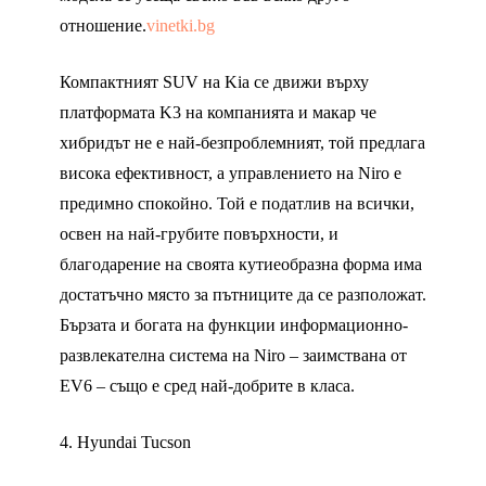
отношение.
vinetki.bg
Компактният SUV на Kia се движи върху
платформата K3 на компанията и макар че
хибридът не е най-безпроблемният, той предлага
висока ефективност, а управлението на Niro е
предимно спокойно. Той е податлив на всички,
освен на най-грубите повърхности, и
благодарение на своята кутиеобразна форма има
достатъчно място за пътниците да се разположат.
Бързата и богата на функции информационно-
развлекателна система на Niro – заимствана от
EV6 – също е сред най-добрите в класа.
4. Hyundai Tucson