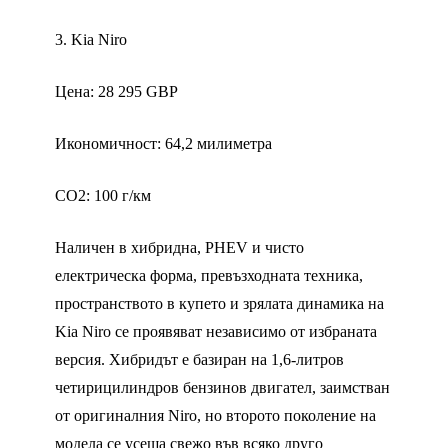
3. Kia Niro
Цена: 28 295 GBP
Икономичност: 64,2 милиметра
CO2: 100 г/км
Наличен в хибридна, PHEV и чисто
електрическа форма, превъзходната техника,
пространството в купето и зрялата динамика на
Kia Niro се проявяват независимо от избраната
версия. Хибридът е базиран на 1,6-литров
четирицилиндров бензинов двигател, заимстван
от оригиналния Niro, но второто поколение на
модела се усеща свежо във всяко друго