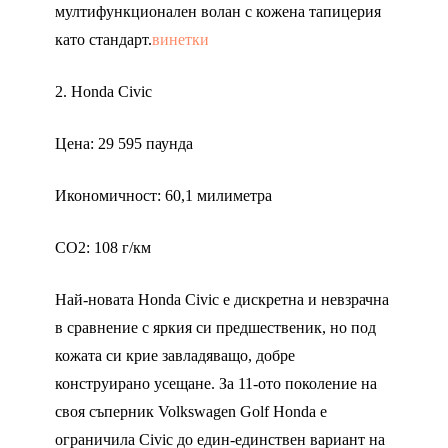
мултифункционален волан с кожена тапицерия
като стандарт.
винетки
2. Honda Civic
Цена: 29 595 паунда
Икономичност: 60,1 милиметра
CO2: 108 г/км
Най-новата Honda Civic е дискретна и невзрачна
в сравнение с яркия си предшественик, но под
кожата си крие завладяващо, добре
конструирано усещане. За 11-ото поколение на
своя съперник Volkswagen Golf Honda е
ограничила Civic до един-единствен вариант на