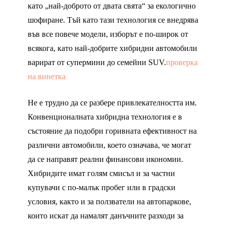
като „най-доброто от двата свята“ за екологично
шофиране. Тъй като тази технология се внедрява
във все повече модели, изборът е по-широк от
всякога, като най-добрите хибридни автомобили
варират от супермини до семейни SUV.
проверка
на винетка
Не е трудно да се разбере привлекателността им.
Конвенционалната хибридна технология е в
състояние да подобри горивната ефективност на
различни автомобили, което означава, че могат
да се направят реални финансови икономии.
Хибридите имат голям смисъл и за частни
купувачи с по-малък пробег или в градски
условия, както и за ползватели на автопаркове,
които искат да намалят данъчните разходи за