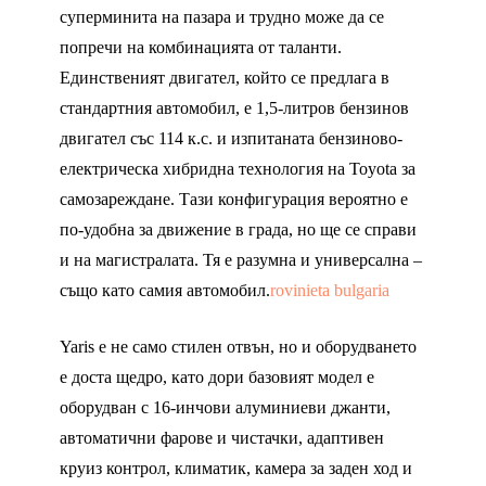
суперминита на пазара и трудно може да се
попречи на комбинацията от таланти.
Единственият двигател, който се предлага в
стандартния автомобил, е 1,5-литров бензинов
двигател със 114 к.с. и изпитаната бензиново-
електрическа хибридна технология на Toyota за
самозареждане. Тази конфигурация вероятно е
по-удобна за движение в града, но ще се справи
и на магистралата. Тя е разумна и универсална –
също като самия автомобил.
rovinieta bulgaria
Yaris е не само стилен отвън, но и оборудването
е доста щедро, като дори базовият модел е
оборудван с 16-инчови алуминиеви джанти,
автоматични фарове и чистачки, адаптивен
круиз контрол, климатик, камера за заден ход и