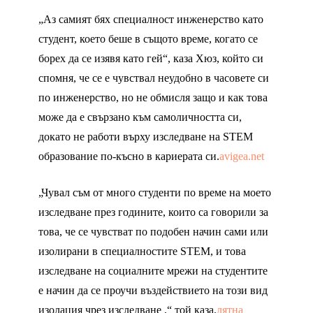
„Аз самият бях специалност инженерство като
студент, което беше в същото време, когато се
борех да се изявя като гей“, каза Хюз, който си
спомня, че се е чувствал неудобно в часовете си
по инженерство, но не обмисля защо и как това
може да е свързано към самоличността си,
докато не работи върху изследване на STEM
образование по-късно в кариерата си.
avigea.net
„Чувал съм от много студенти по време на моето
изследване през годините, които са говорили за
това, че се чувстват по подобен начин сами или
изолирани в специалностите STEM, и това
изследване на социалните мрежи на студентите
е начин да се проучи въздействието на този вид
изолация чрез изследване ,“ той каза.
лятна