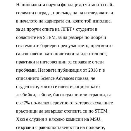
Националната научна фондация, считана за най-
голямата награда, присъждана на изследователи
в началото на кариерата си, която той използва,
за да проучи опита на ЛГБТ+ студенти в
областите на STEM, за да разбере по-добре и
системните бариери пред участието, пред които
са изправени. като политики за идентичност,
практики и интервенции за справяне с тези
проблеми. Неговата публикация от 2018 г. в
списанието Science Advances показа, че
студентите, които се идентифицират като
лесбийки, гейове, бисексуални или странни, са
със 7% по-малко вероятно от хетеросексуалните
връстници да завършат степента си по STEM.
Хюз е служил в няколко комисии на MSU,
свързани с равнопоставеността на половете,