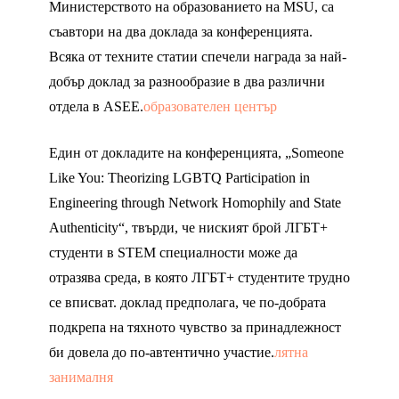
Министерството на образованието на MSU, са
съавтори на два доклада за конференцията.
Всяка от техните статии спечели награда за най-
добър доклад за разнообразие в два различни
отдела в ASEE.
образователен център
Един от докладите на конференцията, „Someone
Like You: Theorizing LGBTQ Participation in
Engineering through Network Homophily and State
Authenticity“, твърди, че ниският брой ЛГБТ+
студенти в STEM специалности може да
отразява среда, в която ЛГБТ+ студентите трудно
се вписват. доклад предполага, че по-добрата
подкрепа на тяхното чувство за принадлежност
би довела до по-автентично участие.
лятна
занималня