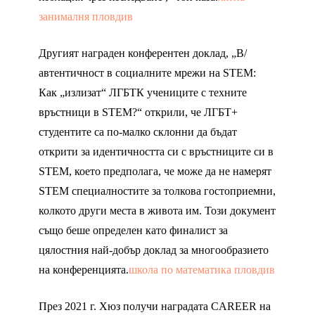
занималня пловдив
Другият награден конферентен доклад, „В/
автентичност в социалните мрежи на STEM:
Как „излизат“ ЛГБТК учениците с техните
връстници в STEM?“ открили, че ЛГБТ+
студентите са по-малко склонни да бъдат
открити за идентичността си с връстниците си в
STEM, което предполага, че може да не намерят
STEM специалностите за толкова гостоприемни,
колкото други места в живота им. Този документ
също беше определен като финалист за
цялостния най-добър доклад за многообразието
на конференцията.
школа по математика пловдив
През 2021 г. Хюз получи наградата CAREER на