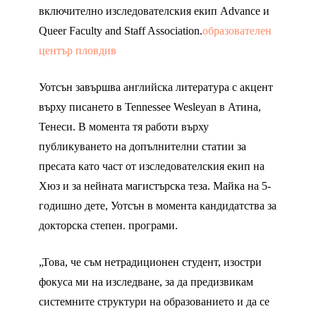
включително изследователския екип Advance и
Queer Faculty and Staff Association.
образователен
център пловдив
Уотсън завършва английска литература с акцент
върху писането в Tennessee Wesleyan в Атина,
Тенеси. В момента тя работи върху
публикуването на допълнителни статии за
пресата като част от изследователския екип на
Хюз и за нейната магистърска теза. Майка на 5-
годишно дете, Уотсън в момента кандидатства за
докторска степен. програми.
„Това, че съм нетрадиционен студент, изостри
фокуса ми на изследване, за да предизвикам
системните структури на образованието и да се