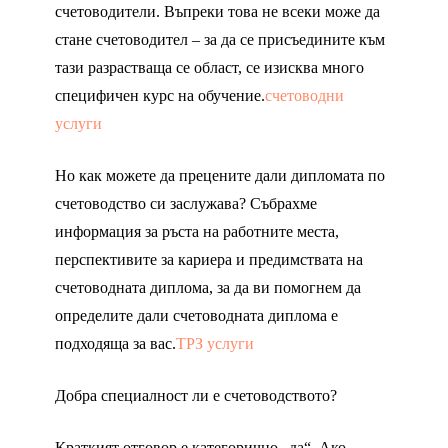
счетоводители. Въпреки това не всеки може да
стане счетоводител – за да се присъедините към
тази разрастваща се област, се изисква много
специфичен курс на обучение.
счетоводни
услуги
Но как можете да прецените дали дипломата по
счетоводство си заслужава? Събрахме
информация за ръста на работните места,
перспективите за кариера и предимствата на
счетоводната диплома, за да ви помогнем да
определите дали счетоводната диплома е
подходяща за вас.
ТРЗ услуги
Добра специалност ли е счетоводството?
Краткият отговор е категорично „да“. Ако