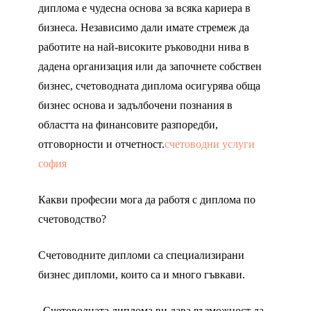
диплома е чудесна основа за всяка кариера в
бизнеса. Независимо дали имате стремеж да
работите на най-високите ръководни нива в
дадена организация или да започнете собствен
бизнес, счетоводната диплома осигурява обща
бизнес основа и задълбочени познания в
областта на финансовите разпоредби,
отговорности и отчетност.
счетоводни услуги
софия
Какви професии мога да работя с диплома по
счетоводство?
Счетоводните дипломи са специализирани
бизнес дипломи, които са и много гъвкави.
„Счетоводната диплома ви дава възможност да