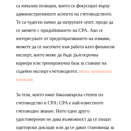
са начални позиции, които се фокусират върху
административните аспекти на счетоводството.
Те са чудесен начин да натрупате опит, преди да
се заемете с придобиването на CPA. Ако се
интересувате от предотвратяването на измами,
можете да се насочите към работа като финансов
експерт, което може да бъде дългосрочна
кариера или тренировъчна база за ставане на
съдебен експерт-счетоводител.
лятна занималня
пловдив
За тези, които имат бакалавърска степен по
счетоводство и CPA: CPA е най-известното
счетоводно звание. Нито едно друго
удостоверение не дава възможност да се пишат
одиторски доклади или да се дават становища за