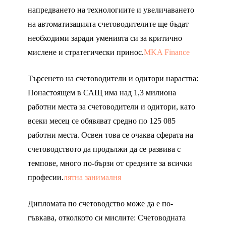
напредването на технологиите и увеличаването
на автоматизацията счетоводителите ще бъдат
необходими заради уменията си за критично
мислене и стратегически принос.
MKA Finance
Търсенето на счетоводители и одитори нараства:
Понастоящем в САЩ има над 1,3 милиона
работни места за счетоводители и одитори, като
всеки месец се обявяват средно по 125 085
работни места. Освен това се очаква сферата на
счетоводството да продължи да се развива с
темпове, много по-бързи от средните за всички
професии.
лятна занималня
Дипломата по счетоводство може да е по-
гъвкава, отколкото си мислите: Счетоводната