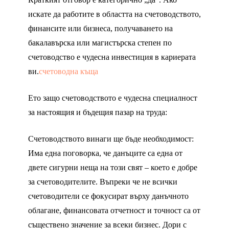
искате да работите в областта на счетоводството,
финансите или бизнеса, получаването на
бакалавърска или магистърска степен по
счетоводство е чудесна инвестиция в кариерата
ви.
счетоводна къща
Ето защо счетоводството е чудесна специалност
за настоящия и бъдещия пазар на труда:
Счетоводството винаги ще бъде необходимост:
Има една поговорка, че данъците са една от
двете сигурни неща на този свят – което е добре
за счетоводителите. Въпреки че не всички
счетоводители се фокусират върху данъчното
облагане, финансовата отчетност и точност са от
съществено значение за всеки бизнес. Дори с