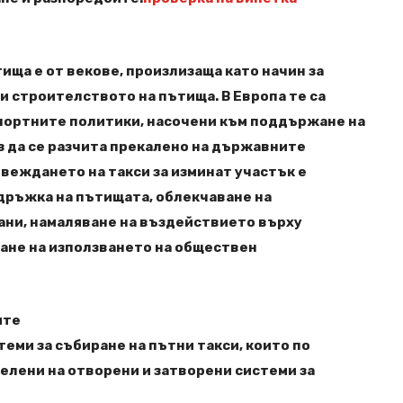
ища е от векове, произлизаща като начин за
 строителството на пътища. В Европа те са
портните политики, насочени към поддържане на
 да се разчита прекалено на държавните
веждането на такси за изминат участък е
дръжка на пътищата, облекчаване на
рани, намаляване на въздействието върху
ане на използването на обществен
ите
еми за събиране на пътни такси, които по
елени на отворени и затворени системи за