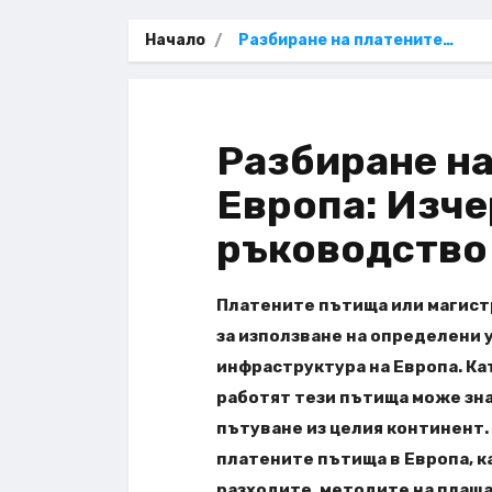
Начало
Разбиране на платените…
Разбиране на
Европа: Изч
ръководство
Платените пътища или магист
за използване на определени 
инфраструктура на Европа. Ка
работят тези пътища може зн
пътуване из целия континент.
платените пътища в Европа, к
разходите, методите на плаща