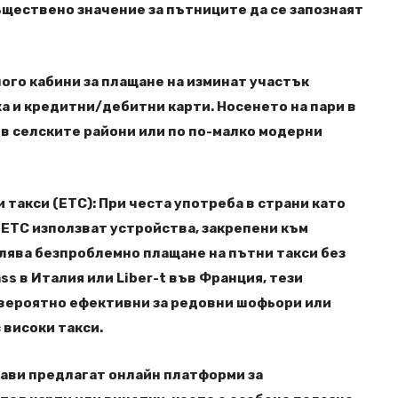
ъществено значение за пътниците да се запознаят
ного кабини за плащане на изминат участък
ка и кредитни/дебитни карти. Носенето на пари в
в селските райони или по по-малко модерни
такси (ETC): При честа употреба в страни като
ETC използват устройства, закрепени към
лява безпроблемно плащане на пътни такси без
ss в Италия или Liber-t във Франция, тези
евероятно ефективни за редовни шофьори или
 високи такси.
жави предлагат онлайн платформи за