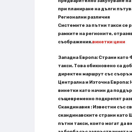
предварително закупуване на 
при планиране на дълги пътув
Регионални различия
Системите за пътни такси се р
рамките на регионите, отраз
съображения.
винетки цени
Западна Европа: Страни като 
такси. Това обикновено са до
директен маршрут със съоръже
Централна и Източна Европа: 
винетки като начин да поддър
същевременно подкрепят разв
Скандинавия : Известни със с
скандинавските страни като 
пътни такси, които могат да 
за борба със задръстванията 