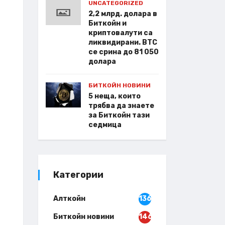
UNCATEGORIZED
2,2 млрд. долара в
Биткойн и
криптовалути са
ликвидирани. BTC
се срина до 81 050
долара
БИТКОЙН НОВИНИ
5 неща, които
трябва да знаете
за Биткойн тази
седмица
Категории
Алткойн
136
Биткойн новини
146