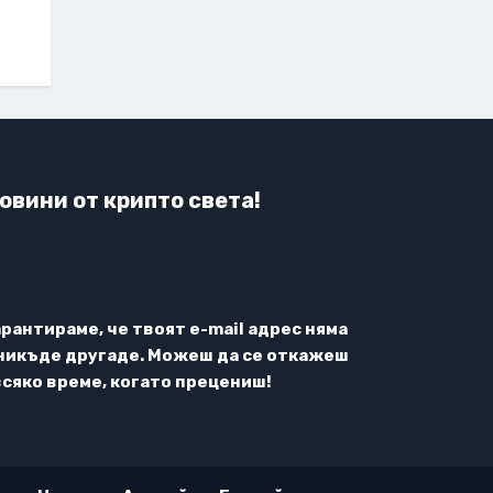
овини от крипто света!
арантираме, че твоят e-mail адрес няма
никъде другаде. Можеш да се откажеш
всяко време, когато прецениш!