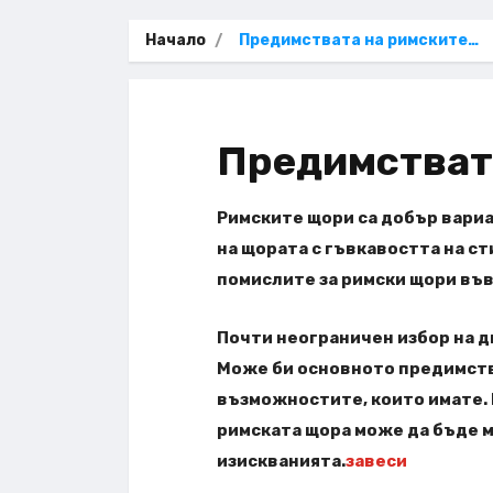
Начало
Предимствата на римските…
Предимстват
Римските щори са добър вариа
на щората с гъвкавостта на ст
помислите за римски щори във
Почти неограничен избор на д
Може би основното предимств
възможностите, които имате. В
римската щора може да бъде м
изискванията.
завеси