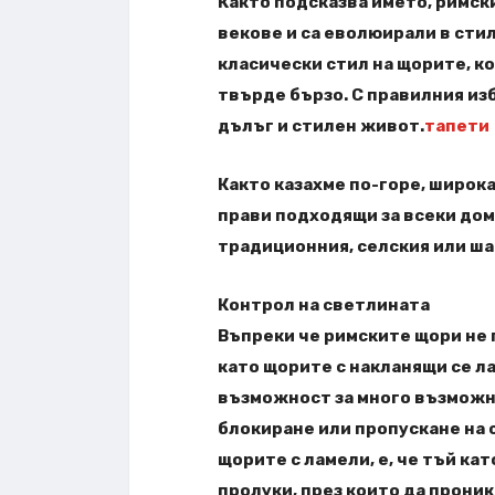
Както подсказва името, римс
векове и са еволюирали в стил
класически стил на щорите, ко
твърде бързо. С правилния из
дълъг и стилен живот.
тапети
Както казахме по-горе, широка
прави подходящи за всеки дом
традиционния, селския или ша
Контрол на светлината
Въпреки че римските щори не 
като щорите с накланящи се л
възможност за много възможн
блокиране или пропускане на с
щорите с ламели, е, че тъй кат
пролуки, през които да проник