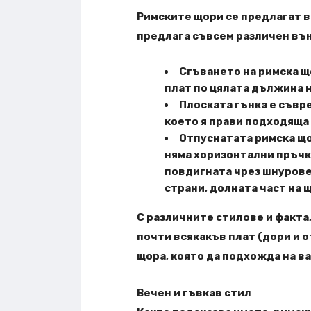
Римските щори се предлагат в 
предлага съвсем различен вън
Сгъването на римска щ
плат по цялата дължина н
Плоската гънка е съвре
което я прави подходяща 
Отпуснатата римска що
няма хоризонтални пръчки
повдигната чрез шнурове
страни, долната част на 
С различните стилове и факта
почти всякакъв плат (дори и о
щора, която да подхожда на в
Вечен и гъвкав стил