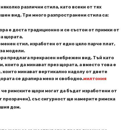
няколко различни стила, като всеки от тях
шен вид. Три много разпространени стила са:
ора е доста традиционно и се състои от примки от
а щората.
менен стил, изработен от едно цяло парче плат,
за модели.
ра предлага прекрасен небрежен вид. Тъй като
, които да минават през щората, а вместо това е
, които минават вертикално надолу от двете
щората се драпира меко и свободно.
милтония
, че римските щори могат да бъдат изработени от
т прозрачен), със сигурност ще намерите римска
ашия дом.