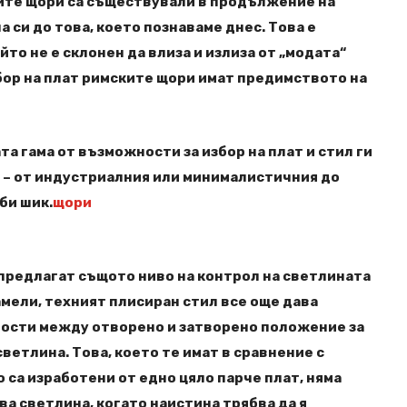
ките щори са съществували в продължение на
а си до това, което познаваме днес. Това е
йто не е склонен да влиза и излиза от „модата“
бор на плат римските щори имат предимството на
та гама от възможности за избор на плат и стил ги
 – от индустриалния или минималистичния до
би шик.
щори
предлагат същото ниво на контрол на светлината
амели, техният плисиран стил все още дава
ости между отворено и затворено положение за
ветлина. Това, което те имат в сравнение с
о са изработени от едно цяло парче плат, няма
ва светлина, когато наистина трябва да я