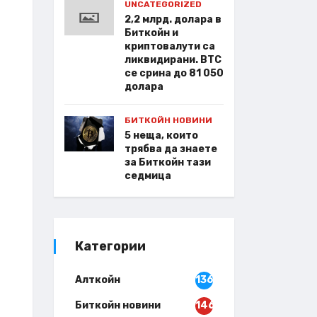
UNCATEGORIZED
2,2 млрд. долара в
Биткойн и
криптовалути са
ликвидирани. BTC
се срина до 81 050
долара
БИТКОЙН НОВИНИ
5 неща, които
трябва да знаете
за Биткойн тази
седмица
Категории
Алткойн
136
Биткойн новини
146