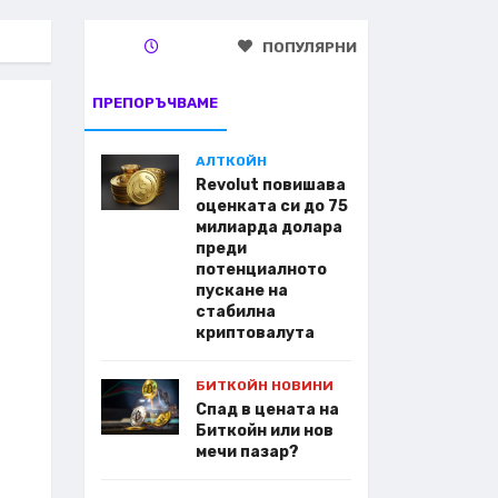
ПОПУЛЯРНИ
ПРЕПОРЪЧВАМЕ
АЛТКОЙН
Revolut повишава
оценката си до 75
милиарда долара
преди
потенциалното
пускане на
стабилна
криптовалута
БИТКОЙН НОВИНИ
Спад в цената на
Биткойн или нов
мечи пазар?