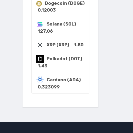
Dogecoin (DOGE)
0.12003
Solana (SOL)
127.06
1.80
XRP (XRP)
Polkadot (DOT)
1.43
Cardano (ADA)
0.323099