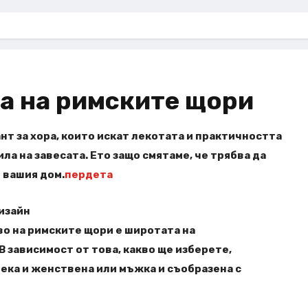
а на римските щори
нт за хора, които искат лекотата и практичността
ила на завесата. Ето защо смятаме, че трябва да
 вашия дом.
пердета
изайн
о на римските щори е широтата на
 зависимост от това, какво ще изберете,
ека и женствена или мъжка и съобразена с