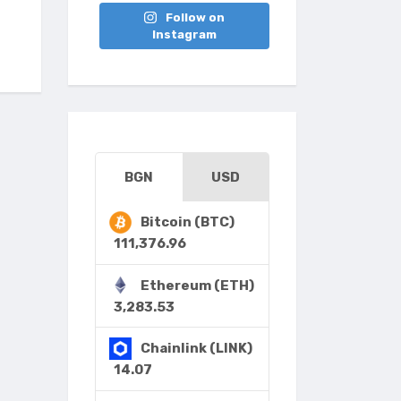
Follow on
Instagram
BGN
USD
Bitcoin (BTC)
111,376.96
Ethereum (ETH)
3,283.53
Chainlink (LINK)
14.07