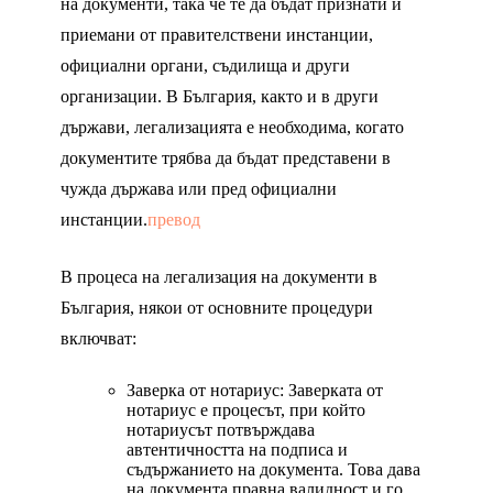
на документи, така че те да бъдат признати и
приемани от правителствени инстанции,
официални органи, съдилища и други
организации. В България, както и в други
държави, легализацията е необходима, когато
документите трябва да бъдат представени в
чужда държава или пред официални
инстанции.
превод
В процеса на легализация на документи в
България, някои от основните процедури
включват:
Заверка от нотариус: Заверката от
нотариус е процесът, при който
нотариусът потвърждава
автентичността на подписа и
съдържанието на документа. Това дава
на документа правна валидност и го