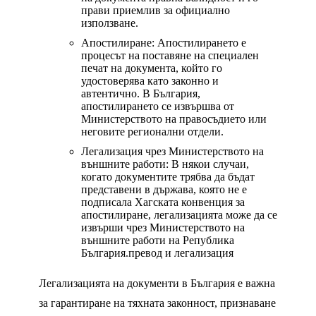
прави приемлив за официално
използване.
Апостилиране: Апостилирането е
процесът на поставяне на специален
печат на документа, който го
удостоверява като законно и
автентично. В България,
апостилирането се извършва от
Министерството на правосъдието или
неговите регионални отдели.
Легализация чрез Министерството на
външните работи: В някои случаи,
когато документите трябва да бъдат
представени в държава, която не е
подписала Хагската конвенция за
апостилиране, легализацията може да се
извърши чрез Министерството на
външните работи на Република
България.
превод и легализация
Легализацията на документи в България е важна
за гарантиране на тяхната законност, признаване