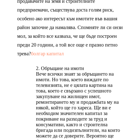
продавачите на земя и строителните
предприемачи, съществува доста голям риск,
особено ако интересът към имотите във вашия
район започне да намалява. Спомняте ли си онзи
мол, за който все казваха, че ще бъде построен
преди 20 години, а той все още е празно петно
трева?
болгар капитал
Обръщане на имоти
Вече всички знаят за обръщането на
имоти. Но това, което виждате по
телевизията, не е цялата картина на
това, което е свързано с успешното
закупуване на жилищен имот,
ремонтирането му и продажбата му на
някой, който ще го хареса. Ще ви е
необходим значителен капитал за
покриване на разходите за труд и
консумативи, както и строителна
бригада или подизпълнители, на които
можете да се доверите. Вероятно ще