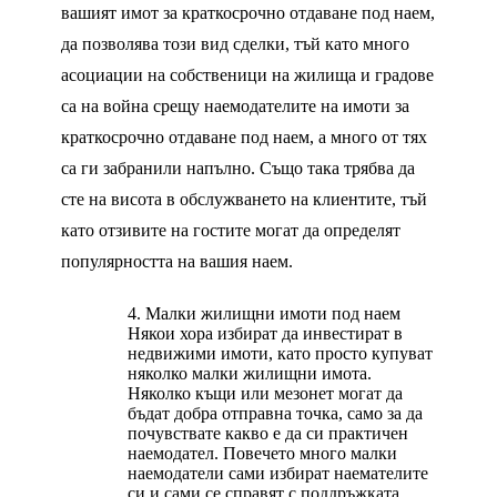
вашият имот за краткосрочно отдаване под наем,
да позволява този вид сделки, тъй като много
асоциации на собственици на жилища и градове
са на война срещу наемодателите на имоти за
краткосрочно отдаване под наем, а много от тях
са ги забранили напълно. Също така трябва да
сте на висота в обслужването на клиентите, тъй
като отзивите на гостите могат да определят
популярността на вашия наем.
Малки жилищни имоти под наем
Някои хора избират да инвестират в
недвижими имоти, като просто купуват
няколко малки жилищни имота.
Няколко къщи или мезонет могат да
бъдат добра отправна точка, само за да
почувствате какво е да си практичен
наемодател. Повечето много малки
наемодатели сами избират наемателите
си и сами се справят с поддръжката