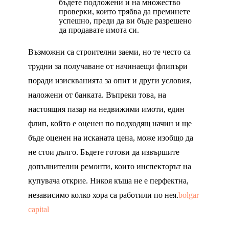
бъдете подложени и на множество
проверки, които трябва да преминете
успешно, преди да ви бъде разрешено
да продавате имота си.
Възможни са строителни заеми, но те често са
трудни за получаване от начинаещи флипъри
поради изискванията за опит и други условия,
наложени от банката. Въпреки това, на
настоящия пазар на недвижими имоти, един
флип, който е оценен по подходящ начин и ще
бъде оценен на исканата цена, може изобщо да
не стои дълго. Бъдете готови да извършите
допълнителни ремонти, които инспекторът на
купувача открие. Никоя къща не е перфектна,
независимо колко хора са работили по нея.
bolgar
capital