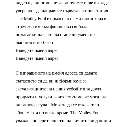
видео ще ви помогне да започнете и ще ви даде
увереност да направите първата си инвестиция.
The Motley Fool е помогнал на милиони хора в
стремежа им към финансова свобода –
помагайки на света да стане по-умен, по-
щастлив и по-богат.
Въведете имейл адрес:
Въведете имейл адрес
С изпращането на имейл адреса си давате
съгласието си да ви информираме за
актуализациите на нашия уебсайт и за други
продукти и услуги, които смятаме, че могат да
ви заинтересуват. Можете да се откажете от
абонамента по всяко време. The Motley Fool
уважава поверителността на личните ви данни и