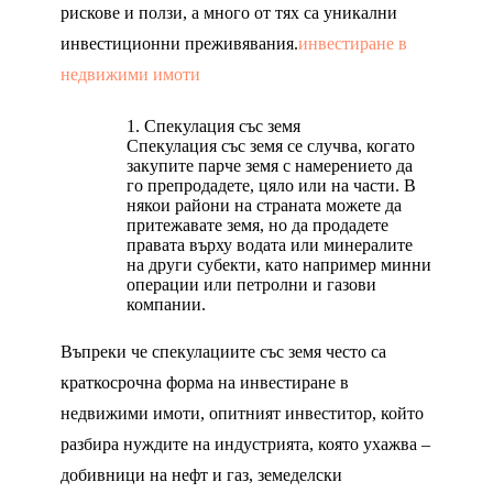
рискове и ползи, а много от тях са уникални
инвестиционни преживявания.
инвестиране в
недвижими имоти
Спекулация със земя
Спекулация със земя се случва, когато
закупите парче земя с намерението да
го препродадете, цяло или на части. В
някои райони на страната можете да
притежавате земя, но да продадете
правата върху водата или минералите
на други субекти, като например минни
операции или петролни и газови
компании.
Въпреки че спекулациите със земя често са
краткосрочна форма на инвестиране в
недвижими имоти, опитният инвеститор, който
разбира нуждите на индустрията, която ухажва –
добивници на нефт и газ, земеделски