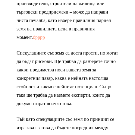
производители, строители на жилища или
търговски предприемачи – може да направи
чиста печалба, като избере правилния парцел
земя на правилната цена в правилния
момент.
брррр
Спекулациите със земя са доста прости, но могат
да бъдат рискови. Ще трябва да разберете точно
какви предимства носи вашата земя за
конкретния пазар, каква е нейната настояща
стойност и какъв е нейният потенциал. Също
така ще трябва да наемете експерти, които да
документират всичко това.
Тъй като спекулациите със земя по принцип се
изразяват в това да бъдете посредник между