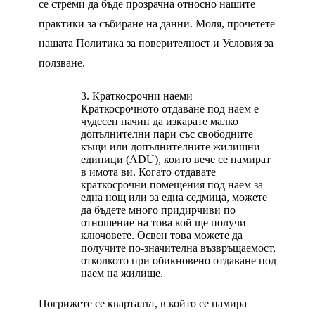
се стреми да бъде прозрачна относно нашите
практики за събиране на данни. Моля, прочетете
нашата Политика за поверителност и Условия за
ползване.
Краткосрочни наеми
Краткосрочното отдаване под наем е
чудесен начин да изкарате малко
допълнителни пари със свободните
къщи или допълнителните жилищни
единици (ADU), които вече се намират
в имота ви. Когато отдавате
краткосрочни помещения под наем за
една нощ или за една седмица, можете
да бъдете много придирчиви по
отношение на това кой ще получи
ключовете. Освен това можете да
получите по-значителна възвръщаемост,
отколкото при обикновено отдаване под
наем на жилище.
Погрижете се кварталът, в който се намира