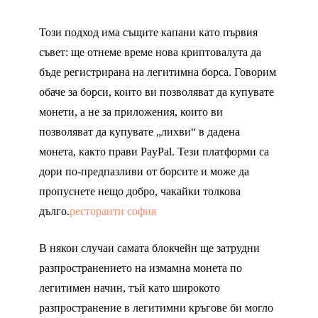
Този подход има същите капани като първия
съвет: ще отнеме време нова криптовалута да
бъде регистрирана на легитимна борса. Говорим
обаче за борси, които ви позволяват да купувате
монети, а не за приложения, които ви
позволяват да купувате „лихви“ в дадена
монета, както прави PayPal. Тези платформи са
дори по-предпазливи от борсите и може да
пропуснете нещо добро, чакайки толкова
дълго.
ресторанти софия
В някои случаи самата блокчейн ще затрудни
разпространението на измамна монета по
легитимен начин, тъй като широкото
разпространение в легитимни кръгове би могло