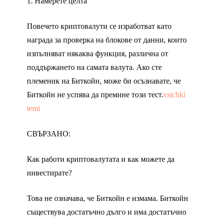
1. Намерете целта
Повечето криптовалути се изработват като
награда за проверка на блокове от данни, които
изпълняват някаква функция, различна от
поддържането на самата валута. Ако сте
племеник на Биткойн, може би осъзнавате, че
Биткойн не успява да премине този тест.
vsichki
temi
СВЪРЗАНО:
Как работи криптовалутата и как можете да
инвестирате?
Това не означава, че Биткойн е измама. Биткойн
съществува достатъчно дълго и има достатъчно