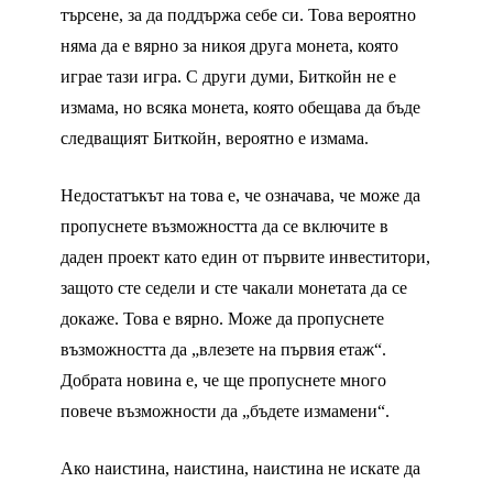
търсене, за да поддържа себе си. Това вероятно
няма да е вярно за никоя друга монета, която
играе тази игра. С други думи, Биткойн не е
измама, но всяка монета, която обещава да бъде
следващият Биткойн, вероятно е измама.
Недостатъкът на това е, че означава, че може да
пропуснете възможността да се включите в
даден проект като един от първите инвеститори,
защото сте седели и сте чакали монетата да се
докаже. Това е вярно. Може да пропуснете
възможността да „влезете на първия етаж“.
Добрата новина е, че ще пропуснете много
повече възможности да „бъдете измамени“.
Ако наистина, наистина, наистина не искате да