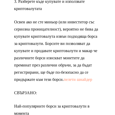
3. Разберете къде купувате и използвате
криптовалутата
Освен ако не сте миньор (или инвеститор със
сериозна проницателност), вероятно не бива да
купувате криптовалута извън подходяща борса
за криптовалути. Борсите ви позволяват да
купувате и продавате криптовалути и макар че
различните борси изискват монетите да
преминат през различни обръчи, за да бъдат
регистрирани, ще бъде по-безопасно да се
придържате към тези борси.
пелети шнайдер
СВЪРЗАНО:
Най-популярните борси за криптовалути в
момента