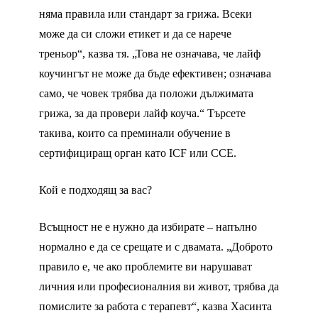
няма правила или стандарт за грижа. Всеки
може да си сложи етикет и да се нарече
треньор“, казва тя. „Това не означава, че лайф
коучингът не може да бъде ефективен; означава
само, че човек трябва да положи дължимата
грижа, за да провери лайф коуча.“ Търсете
такива, които са преминали обучение в
сертифициращ орган като ICF или CCE.
Кой е подходящ за вас?
Всъщност не е нужно да избирате – напълно
нормално е да се срещате и с двамата. „Доброто
правило е, че ако проблемите ви нарушават
личния или професионалния ви живот, трябва да
помислите за работа с терапевт“, казва Хасинта