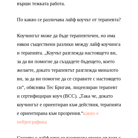
върши тежката работа.
По какво се различава лайф коучът от терапевта?
Коучингът може да бъде терапевтичен, но има
някои съществени разлики между лайф коучинга
и терапията. „Коучът разглежда настоящето ви,
за да ви помогне да създадете бъдещето, което
желаете, докато терапевтът разглежда миналото
ви, за да ви помогне да се справите с настоящето
си“, обяснява Тес Бригам, лицензиран терапевт
и сертифициран коуч (BCC). „Така че, докато
коучингът е ориентиран към действия, терапията
е ориентирана към прозрения.“
какво е
нейрографика
Сесията с лайф коуч се различава много от тази с