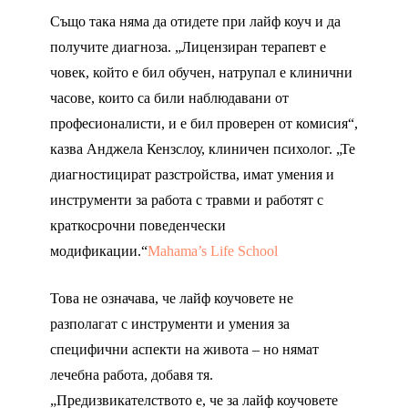
Също така няма да отидете при лайф коуч и да
получите диагноза. „Лицензиран терапевт е
човек, който е бил обучен, натрупал е клинични
часове, които са били наблюдавани от
професионалисти, и е бил проверен от комисия“,
казва Анджела Кензслоу, клиничен психолог. „Те
диагностицират разстройства, имат умения и
инструменти за работа с травми и работят с
краткосрочни поведенчески
модификации.“
Mahama’s Life School
Това не означава, че лайф коучовете не
разполагат с инструменти и умения за
специфични аспекти на живота – но нямат
лечебна работа, добавя тя.
„Предизвикателството е, че за лайф коучовете