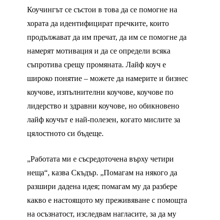
Коучингът се състои в това да се помогне на
хората да идентифицират пречките, които
продължават да им пречат, да им се помогне да
намерят мотивация и да се определи всяка
съпротива срещу промяната. Лайф коуч е
широко понятие – можете да намерите и бизнес
коучове, изпълнителни коучове, коучове по
лидерство и здравни коучове, но обикновено
лайф коучът е най-полезен, когато мислите за
цялостното си бъдеще.
„Работата ми е съсредоточена върху четири
неща“, казва Скъдър. „Помагам на някого да
разшири дадена идея; помагам му да разбере
какво е настоящото му преживяване с помощта
на осъзнатост, изследвам нагласите, за да му