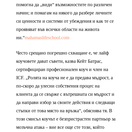
помогна да „види“ възможностите по различен
начин; и помагам на някого да разбере личните
си ценности и системи от убеждения и как те се
проявяват във всички области на живота
ни.“
mahamaslifeschool.com
Често срещано погрешно схващане е, че лайф
коучовете дават съвети, казва Кейт Батрас,
сертифициран професионален коуч и член на
ICF. „Ролята на коуча не е да предава мъдрост, а
по-скоро да улесни собствения процес на
клиента да се свърже с вътрешната си мъдрост и
да направи избор за своите действия и следващи
стъпки от това място на връзка“, обяснява тя. В
този смисъл коучът е безпристрастен партньор за
мозъчна атака – вие все още сте този, който