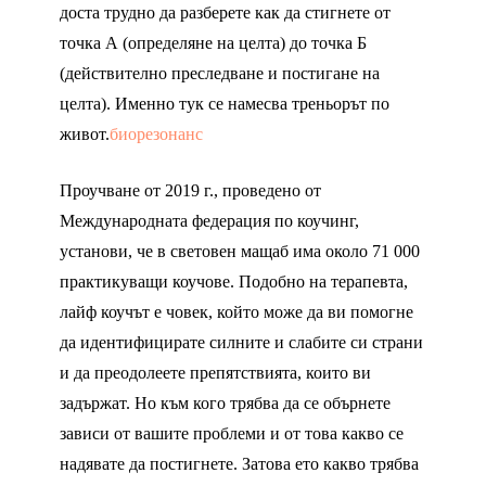
доста трудно да разберете как да стигнете от
точка А (определяне на целта) до точка Б
(действително преследване и постигане на
целта). Именно тук се намесва треньорът по
живот.
биорезонанс
Проучване от 2019 г., проведено от
Международната федерация по коучинг,
установи, че в световен мащаб има около 71 000
практикуващи коучове. Подобно на терапевта,
лайф коучът е човек, който може да ви помогне
да идентифицирате силните и слабите си страни
и да преодолеете препятствията, които ви
задържат. Но към кого трябва да се обърнете
зависи от вашите проблеми и от това какво се
надявате да постигнете. Затова ето какво трябва