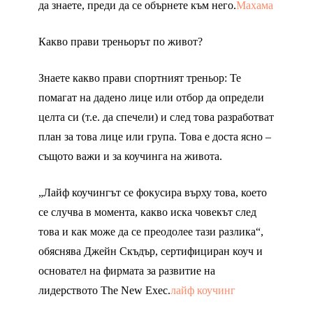
да знаете, преди да се обърнете към него.
Махама
Какво прави треньорът по живот?
Знаете какво прави спортният треньор: Те
помагат на дадено лице или отбор да определи
целта си (т.е. да спечели) и след това разработват
план за това лице или група. Това е доста ясно –
същото важи и за коучинга на живота.
„Лайф коучингът се фокусира върху това, което
се случва в момента, какво иска човекът след
това и как може да се преодолее тази разлика“,
обяснява Джейн Скъдър, сертифициран коуч и
основател на фирмата за развитие на
лидерството The New Exec.
лайф коучинг