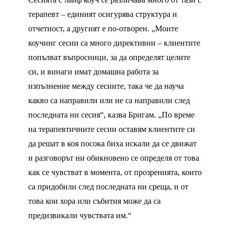
терапевт – единият осигурява структура и
отчетност, а другият е по-отворен. „Моите
коучинг сесии са много директивни – клиентите
попълват въпросници, за да определят целите
си, и винаги имат домашна работа за
изпълнение между сесиите, така че да науча
какво са направили или не са направили след
последната ни сесия“, казва Бригам. „По време
на терапевтичните сесии оставям клиентите си
да решат в коя посока биха искали да се движат
и разговорът ни обикновено се определя от това
как се чувстват в момента, от прозренията, които
са придобили след последната ни среща, и от
това кои хора или събития може да са
предизвикали чувствата им.“