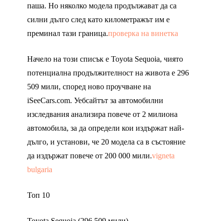
паша. Но няколко модела продължават да са
силни дълго след като километражът им е
преминал тази граница.
проверка на винетка
Начело на този списък е Toyota Sequoia, чиято
потенциална продължителност на живота е 296
509 мили, според ново проучване на
iSeeCars.com. Уебсайтът за автомобилни
изследвания анализира повече от 2 милиона
автомобила, за да определи кои издържат най-
дълго, и установи, че 20 модела са в състояние
да издържат повече от 200 000 мили.
vigneta
bulgaria
Топ 10
Toyota Sequoia (296 509 мили)