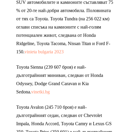
SUV автомобилите и камионите съставляват 75
% от 20-те най-добри автомобила. Половината
от тях са Toyota. Toyota Tundra (на 256 022 км)
оглави списъка на камионите с най-голям
потенциален живот, следвана от Honda
Ridgeline, Toyota Tacoma, Nissan Titan и Ford F-
150.
vinieta bulgaria 2023
Toyota Sienna (239 607 броя) е най-
дълготрайният миниван, следван от Honda
Odyssey, Dodge Grand Caravan и Kia
Sedona.
vinetki.bg
Toyota Avalon (245 710 броя) е най-
дълготрайният седан, следван от Chevrolet
Impala, Honda Accord, Toyota Camry и Lexus GS
350. Toyota Prius (250 601) е най-дълготрайният