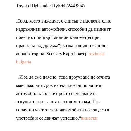
Toyota Highlander Hybrid (244 994)
„Това, което виждаме, е списък с изключително
издръжливи автомобили, способни да изминат
повече от четвърт милион километра при
правилна поддръжка“, казва изпълнителният
анализатор на iSeeCars Карл Брауер.
rovinieta
bulgaria
„И за да сме наясно, това проучване не отчита
максималния срок на експлоатация на тези
автомобили. Това е просто измерване на
текущите показания на километража. По-
голямата част от тези автомобили все още са в
употреба и се движат успешно.“
винетки