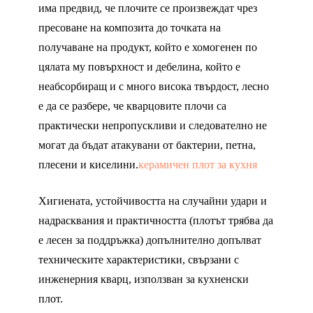
има предвид, че плочите се произвеждат чрез
пресоване на композита до точката на
получаване на продукт, който е хомогенен по
цялата му повърхност и дебелина, който е
неабсорбиращ и с много висока твърдост, лесно
е да се разбере, че кварцовите плочи са
практически непропускливи и следователно не
могат да бъдат атакувани от бактерии, петна,
плесени и киселини.
керамичен плот за кухня
Хигиената, устойчивостта на случайни удари и
надрасквания и практичността (плотът трябва да
е лесен за поддръжка) допълнително допълват
техническите характеристики, свързани с
инженерния кварц, използван за кухненски
плот.