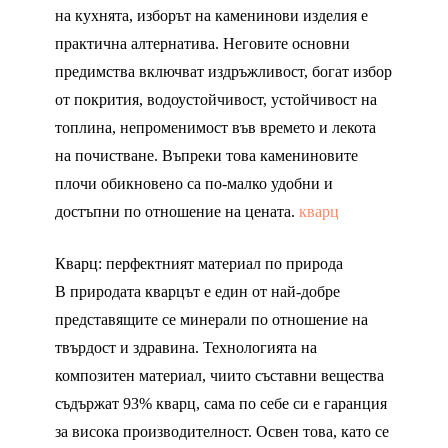
на кухнята, изборът на каменинови изделия е
практична алтернатива. Неговите основни
предимства включват издръжливост, богат избор
от покрития, водоустойчивост, устойчивост на
топлина, непроменимост във времето и лекота
на почистване. Въпреки това камениновите
плочи обикновено са по-малко удобни и
достъпни по отношение на цената.
кварц
Кварц: перфектният материал по природа
В природата кварцът е един от най-добре
представящите се минерали по отношение на
твърдост и здравина. Технологията на
композитен материал, чиито съставни вещества
съдържат 93% кварц, сама по себе си е гаранция
за висока производителност. Освен това, като се