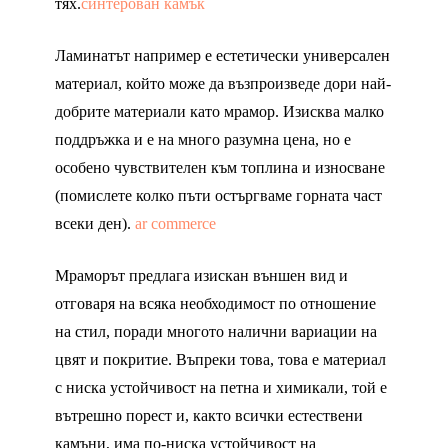
тях.
синтерован камък
Ламинатът например е естетически универсален
материал, който може да възпроизведе дори най-
добрите материали като мрамор. Изисква малко
поддръжка и е на много разумна цена, но е
особено чувствителен към топлина и износване
(помислете колко пъти остъргваме горната част
всеки ден).
ar commerce
Мраморът предлага изискан външен вид и
отговаря на всяка необходимост по отношение
на стил, поради многото налични вариации на
цвят и покритие. Въпреки това, това е материал
с ниска устойчивост на петна и химикали, той е
вътрешно порест и, както всички естествени
камъни, има по-ниска устойчивост на