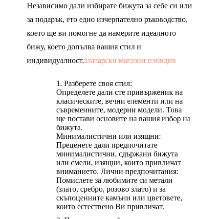
Независимо дали избирате бижута за себе си или
за подарък, ето едно изчерпателно ръководство,
което ще ви помогне да намерите идеалното
бижу, което допълва вашия стил и
индивидуалност.
златарски магазин пловдив
Разберете своя стил:
Определете дали сте привърженик на
класическите, вечни елементи или на
съвременните, модерни модели. Това
ще постави основите на вашия избор на
бижута.
Минималистични или изящни:
Преценете дали предпочитате
минималистични, сдържани бижута
или смели, изящни, които привличат
вниманието. Лични предпочитания:
Помислете за любимите си метали
(злато, сребро, розово злато) и за
скъпоценните камъни или цветовете,
които естествено Ви привличат.