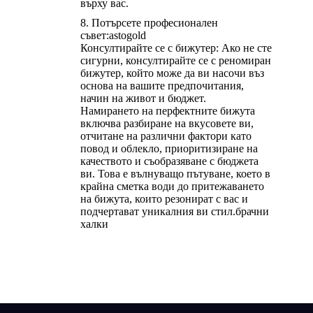
върху вас.
Потърсете професионален
съвет:
astogold
Консултирайте се с бижутер: Ако не сте
сигурни, консултирайте се с реномиран
бижутер, който може да ви насочи въз
основа на вашите предпочитания,
начин на живот и бюджет.
Намирането на перфектните бижута
включва разбиране на вкусовете ви,
отчитане на различни фактори като
повод и облекло, приоритизиране на
качеството и съобразяване с бюджета
ви. Това е вълнуващо пътуване, което в
крайна сметка води до притежаването
на бижута, които резонират с вас и
подчертават уникалния ви стил.
брачни
халки