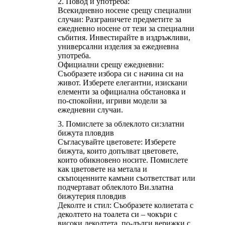
Повод и употреба:
Всекидневно носене срещу специални
случаи: Разграничете предметите за
ежедневно носене от тези за специални
събития. Инвестирайте в издръжливи,
универсални изделия за ежедневна
употреба.
Официални срещу ежедневни:
Съобразете избора си с начина си на
живот. Изберете елегантни, изискани
елементи за официална обстановка и
по-спокойни, игриви модели за
ежедневни случаи.
Помислете за облеклото си:
златни
бижута пловдив
Съгласувайте цветовете: Изберете
бижута, които допълват цветовете,
които обикновено носите. Помислете
как цветовете на метала и
скъпоценните камъни съответстват или
подчертават облеклото Ви.
златна
бижутерия пловдив
Деколте и стил: Съобразете колиетата с
деколтето на тоалета си – чокъри с
високи деколтета, по-дълги верижки с