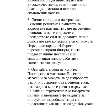
възможността да инвестирате във
висококачествени, вечни изделия от
благородни метали и истински
скъпоценни камъни.
Лични истории и настроения:
Семейни реликви: Помислете за
включване или адаптиране на семейни
реликви, за да се свържете с
наследството си и да добавите лично
докосване към колекцията си от бижута.
Персонализиране: Изберете
персонализирани бижута, които
предават лично послание или
символизират важно събитие в
живота.
златни висулки
Опитайте, преди да купите:
Посещение в магазина: Посетете
магазини за бижута, за да изпробвате
различни стилове и да прецените как
изглеждат и как се усещат върху вас.
Онлайн инструменти: Ако пазарувате
онлайн, използвайте функциите за
виртуално изпробване, за да си
представите как ще изглеждат бижутата