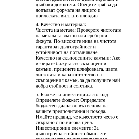
дълбоки деколтета. Обеците трябва да
допълват формата на лицето и
прическата ви.
злато пловдив
Качество и материал:
Чистота на метала: Проверете чистотата
на метала за златни или сребърни
бижута. По-високите нива на чистота
гарантират дълготрайност и
устойчивост на потъмняване.
Качество на скъпоценните камъни: Ако
избирате бижута със скъпоценни
камъни, преценете шлифовката, цвета,
чистотата и каратното тегло на
скъпоценния камък, за да получите най-
добра стойност и естетика.
Бюджет и инвестиции:
астоголд
Определете бюджет: Определете
бюджетен диапазон въз основа на
вашите предпочитания и повода.
Имайте предвид, че качеството често е
свързано с по-висока цена.
Инвестиционни елементи: За
дългосрочна стойност обмислете