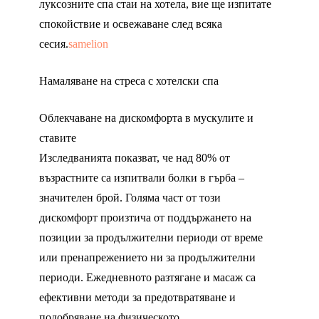
луксозните спа стаи на хотела, вие ще изпитате
спокойствие и освежаване след всяка
сесия.
samelion
Намаляване на стреса с хотелски спа
Облекчаване на дискомфорта в мускулите и
ставите
Изследванията показват, че над 80% от
възрастните са изпитвали болки в гърба –
значителен брой. Голяма част от този
дискомфорт произтича от поддържането на
позиции за продължителни периоди от време
или пренапрежението ни за продължителни
периоди. Ежедневното разтягане и масаж са
ефективни методи за предотвратяване и
подобряване на физическото