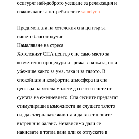
осигурят най-доброто усещане за релаксация и
изживяване за потребителите.
samelyon
Предимствата на хотелския спа център за
нашето благополучие
Намаляване на стреса
Хотелският СПА център е не само място за
козметични процедури и грижа за кожата, но и
убежище както за ума, така и за тялото. В
спокойната и комфортна атмосфера на спа
центъра на хотела можете да се откъснете от
суетата на ежедневието. Спа сесиите предлагат
стимулиращи възможности да слушате тялото
си, да съзерцавате живота и да възстановите
вътрешния баланс. Независимо дали се
накисвате в топла вана или се отпускате в