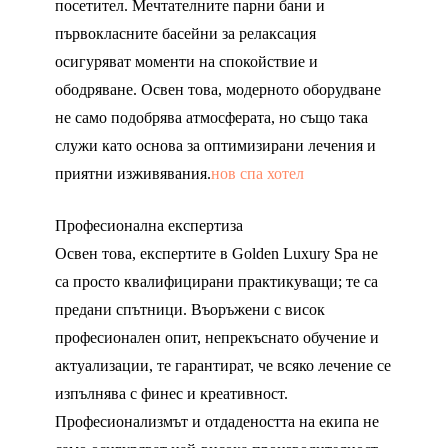
посетител. Мечтателните парни бани и
първокласните басейни за релаксация
осигуряват моменти на спокойствие и
ободряване. Освен това, модерното оборудване
не само подобрява атмосферата, но също така
служи като основа за оптимизирани лечения и
приятни изживявания.
нов спа хотел
Професионална експертиза
Освен това, експертите в Golden Luxury Spa не
са просто квалифицирани практикуващи; те са
предани спътници. Въоръжени с висок
професионален опит, непрекъснато обучение и
актуализации, те гарантират, че всяко лечение се
изпълнява с финес и креативност.
Професионализмът и отдадеността на екипа не