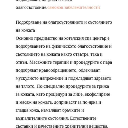
благосъстояние.
самоков забележителности
Подобряване на благосъстоянието и състоянието
на кожата
Основно предимство на хотелския спа център е
подобряването на физическото благосъстояние и
състоянието на кожата както отвътре, така и
отвън. Масажните терапии и процедурите с пара
подобряват кръвообращението, облекчават
мускулното напрежение и подмладяват здравето
на тялото. По-специално процедурите за грижа
за кожата, като процедури за лице, ексфолиране
и масаж на кожата, допринасят за по-ярка и
гладка кожа, намаляват бръчките и
възпалителните състояния. Естествените
съставки и качествените хранителни вещества,