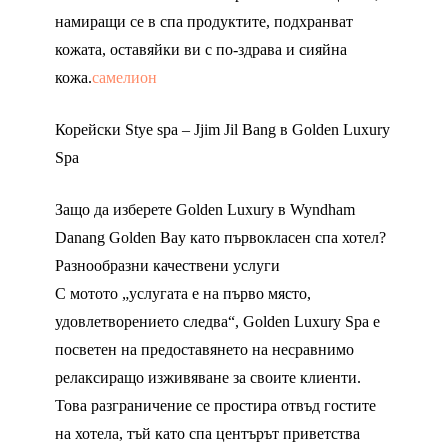
намиращи се в спа продуктите, подхранват
кожата, оставяйки ви с по-здрава и сияйна
кожа.
самелион
Корейски Stye spa – Jjim Jil Bang в Golden Luxury
Spa
Защо да изберете Golden Luxury в Wyndham
Danang Golden Bay като първокласен спа хотел?
Разнообразни качествени услуги
С мотото „услугата е на първо място,
удовлетворението следва“, Golden Luxury Spa е
посветен на предоставянето на несравнимо
релаксиращо изживяване за своите клиенти.
Това разграничение се простира отвъд гостите
на хотела, тъй като спа центърът приветства