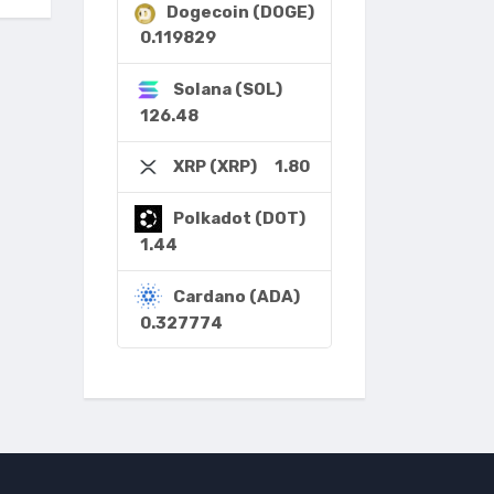
Dogecoin (DOGE)
0.119829
Solana (SOL)
126.48
1.80
XRP (XRP)
Polkadot (DOT)
1.44
Cardano (ADA)
0.327774