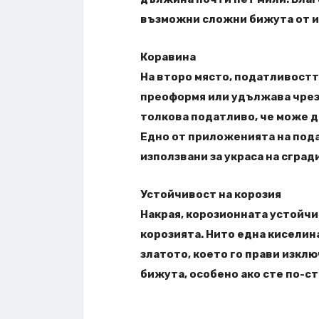
възможни сложни бижута от ис
Коравина
На второ място, податливостт
преоформя или удължава чрез 
толкова податливо, че може д
Едно от приложенията на пода
използвани за украса на сград
Устойчивост на корозия
Накрая, корозионната устойчи
корозията. Нито една киселина
златото, което го прави изкл
бижута, особено ако сте по-ст