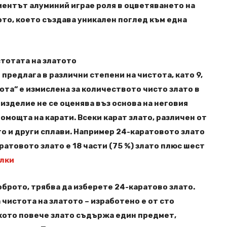
ментът алуминий играе роля в оцветяването на
ото, което създава уникален поглед към една
стотата на златото
 предлага в различни степени на чистота, като 9,
тота“ е измислена за количеството чисто злато в
изделие не се оценява въз основа на неговия
помощта на карати. Всеки карат злато, различен от
ато и други сплави. Например 24-каратовото злато
каратовото злато е 18 части (75 %) злато плюс шест
улки
оброто, трябва да изберете 24-каратово злато.
 чистота на златото – изработено е от сто
кото повече злато съдържа един предмет,