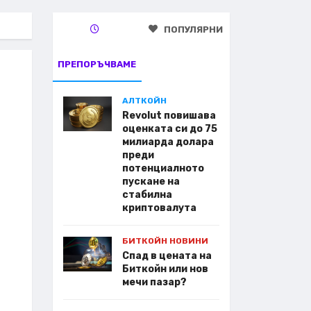
ПОПУЛЯРНИ
ПРЕПОРЪЧВАМЕ
АЛТКОЙН
Revolut повишава
оценката си до 75
милиарда долара
преди
потенциалното
пускане на
стабилна
криптовалута
БИТКОЙН НОВИНИ
Спад в цената на
Биткойн или нов
мечи пазар?