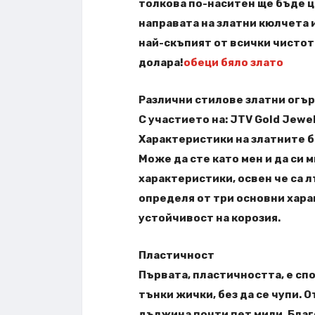
толкова по-наситен ще бъде цв
направата на златни кюлчета и
най-скъпият от всички чистоти
долара!
обеци бяло злато
Различни стилове златни огъ
С участието на: JTV Gold Jewe
Характеристики на златните 
Може да сте като мен и да си 
характеристики, освен че са лъ
определя от три основни хара
устойчивост на корозия.
Пластичност
Първата, пластичността, е спо
тънки жички, без да се чупи. 
дължина почти пет мили. Благ