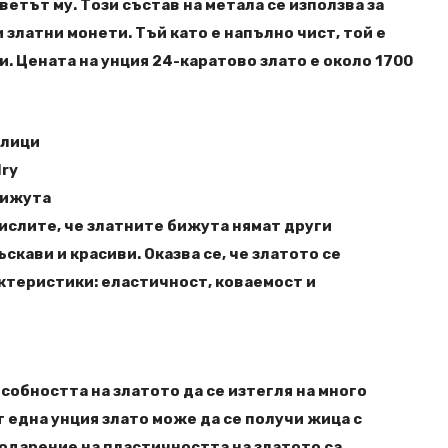
етът му. Този състав на метала се използва за
 златни монети. Тъй като е напълно чист, той е
. Цената на унция 24-каратово злато е около 1700
рлици
lry
бижута
мислите, че златните бижута нямат други
скави и красиви. Оказва се, че златото се
ктеристики: еластичност, коваемост и
собността на златото да се изтегля на много
От една унция злато може да се получи жица с
одарение на пластичността на златото са