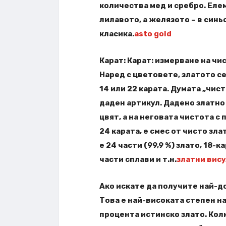
количества мед и сребро. Еле
лилавото, а желязото – в синь
класика.
asto gold
Карат: Карат: измерване на чи
Наред с цветовете, златото се
14 или 22 карата. Думата „чис
даден артикул. Дадено златно 
цвят, а на неговата чистота с 
24 карата, е смес от чисто зл
е 24 части (99,9 %) злато, 18-
части сплави и т.н.
златни вис
Ако искате да получите най-д
Това е най-високата степен на
процента истинско злато. Кол