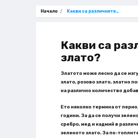
Начало
Какви са различните…
Какви са раз
злато?
Златото може лесно да се изгу
злато, розово злато, златно п
на различно количество доба
Ето няколко термина от перио
години. За да се получи зелен
сребро, мед и кадмий в различ
зеленото злато. За по-топлит