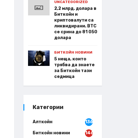
UNCATEGORIZED
2,2 млрд. долара в
Биткойн и
криптовалути са
ликвидирани. BTC
се срина до 81 050
долара
БИТКОЙН НОВИНИ
5 неща, които
трябва да знаете
за Биткойн тази
седмица
Категории
Алткойн
136
Биткойн новини
146