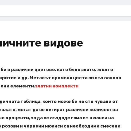
личните видове
би в различни цветове, като бяло злато, жълто
окритие и др. Металът променя цвета си въз основа
вени елементи.
златни комплекти
дичната таблица, които може би не сте чували от
о злато, могат да се легират различни количества
ни проценти, за да се създаде гама от нюанси на
е розови и червени нюанси са необходими смесени