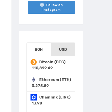
Follow on
Instagram
BGN
USD
Bitcoin (BTC)
110,899.49
Ethereum (ETH)
3,275.89
Chainlink (LINK)
13.98