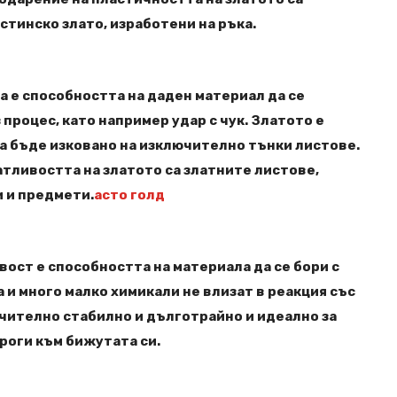
тинско злато, изработени на ръка.
а е способността на даден материал да се
процес, като например удар с чук. Златото е
а бъде изковано на изключително тънки листове.
тливостта на златото са златните листове,
и и предмети.
асто голд
вост е способността на материала да се бори с
 и много малко химикали не влизат в реакция със
ючително стабилно и дълготрайно и идеално за
роги към бижутата си.